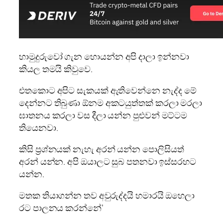
හාමුදුරුවෝ ගැන හොයන්න අපි දාලා ඉන්නවා
කියල තමයි කිවුවෙ.
එතකොට අපිට සැකයක් ඇතිවෙන්නෙ නැද්ද මේ
දෙන්නට තිබුණා ඕනම අකටයුත්තක් කරලා මරලා
ඝාතනය කරලා වස දීලා යන්න පුළුවන් මට්ටම
තියෙනවා.
කිසි ප්‍රශ්නයක් නැහැ අරන් යන්න පොලිසියත්
අරන් යන්න. අපි ඔයාලට සුබ පතනවා ඉස්සරහට
යන්න.
මතක තියාගන්න තව අවුරුද්දයි හමාරයි ඔහෙලා
රට පාලනය කරන්නේ’