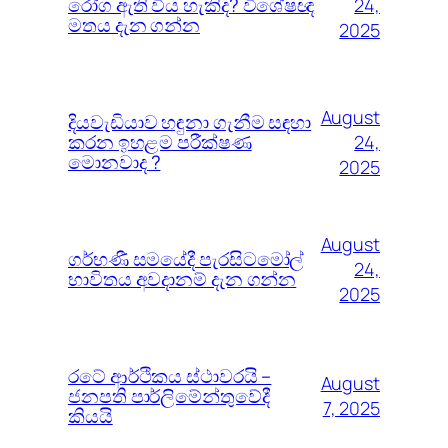
රෝග ඇති විය හැකිද? විශේෂඥ
24,
මතය දැන ගන්න
2025
August
දියවැඩියාව හඳුනා ගැනීම සඳහා
කරන ඉහළම පරීක්ෂණ
24,
මොනවාද ?
2025
August
ගර්භණී සමයේදී පැරසිටමෝල්
24,
භාවිතය අවදානම් දැන ගන්න
2025
රටේ ආර්ථිකය ස්ථාවරයි –
August
ජනපති පාර්ලිමේන්තුවේදී
7, 2025
කියයි