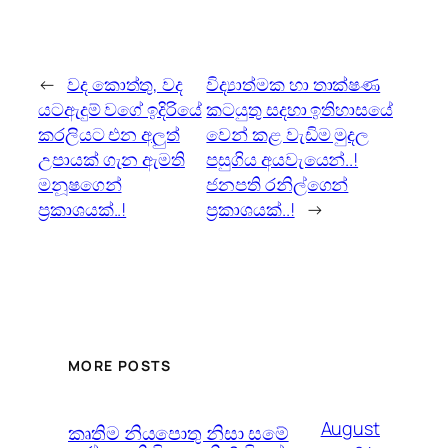
←
වද කොත්තු, වද
විද්‍යාත්මක හා තාක්ෂණ
යටඇදුම් වගේ ඉදිරියේ
කටයුතු සදහා ඉතිහාසයේ
කරලියට එන අලුත්
වෙන් කළ වැඩිම මුදල
උපායක් ගැන ඇමති
පසුගිය අයවැයෙන්..!
මනූෂගෙන්
ජනපති රනිල්ගෙන්
ප්‍රකාශයක්..!
ප්‍රකාශයක්..!
→
MORE POSTS
August
කෘතිම නියපොතු නිසා සමේ