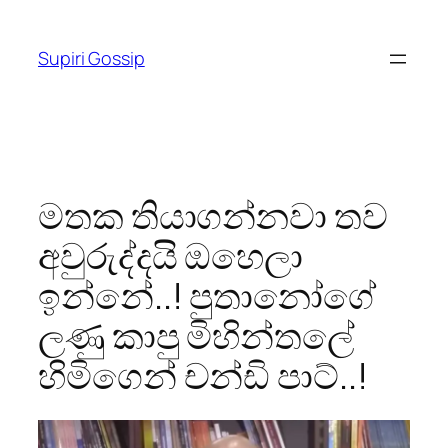
Skip
to
Supiri Gossip
content
මතක තියාගන්නවා තව
අවුරුද්දයි ඔහෙලා
ඉන්නේ..! පුතානෝගේ
ලණු කාපු මිහින්තලේ
හිමිගෙන් චන්ඩි පාට්..!