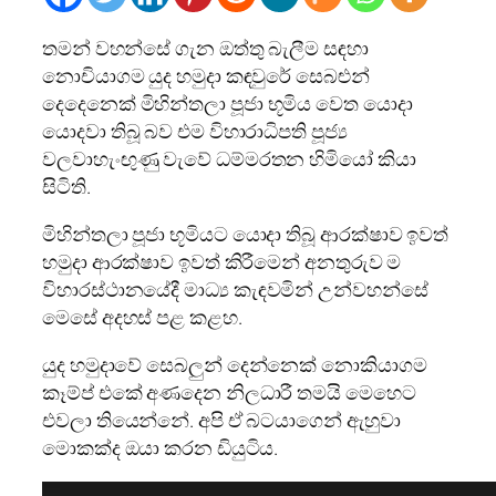
තමන් වහන්සේ ගැන ඔත්තු බැලීම සඳහා
නොචියාගම යුද හමුදා කඳවුරේ සෙබළුන්
දෙදෙනෙක් මිහින්තලා පූජා භූමිය වෙත යොදා
යොදවා තිබූ බව එම විහාරාධිපති පූජ්‍ය
වලවාහැංඟුණු වැවේ ධම්මරතන හිමියෝ කියා
සිටිති.
මිහින්තලා පූජා භූමියට යොදා තිබූ ආරක්ෂාව ඉවත්
හමුදා ආරක්ෂාව ඉවත් කිරීමෙන් අනතුරුව ම
විහාරස්ථානයේදී මාධ්‍ය කැඳවමින් උන්වහන්සේ
මෙසේ අදහස් පළ කළහ.
යුද හමුදාවේ සෙබලුන් දෙන්නෙක් නොකියාගම
කෑම්ප් එකේ අණදෙන නිලධාරී තමයි මෙහෙට
එවලා තියෙන්නේ. අපි ඒ බටයාගෙන් ඇහුවා
මොකක්ද ඔයා කරන ඩියුටිය.