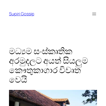
Skip
to
Supiri Gossip
content
මධ්‍යම සංස්කෘතික
අරමුදලට අයත් සියලුම
කෞතුකාගාර විවෘත
වෙයි