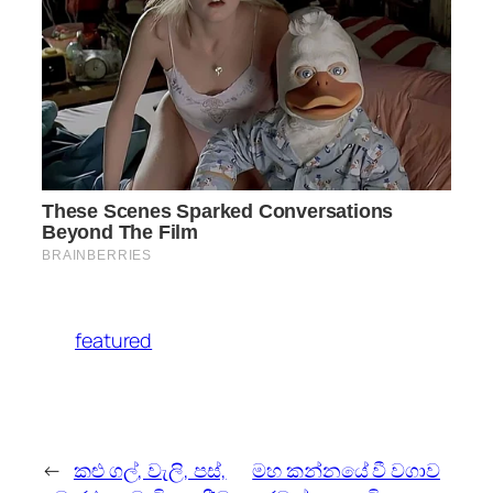
featured
←
කළු ගල්, වැලි, පස්,
මහ කන්නයේ වී වගාව