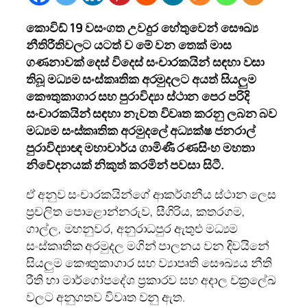
කොවිඩ් 19 වසංගත උවදුර හේතුවෙන් සෞඛ්‍ය
නීතිරීතිවලට යටත්
ව මේ වන තෙක් මාස
ගණනාවක් දෙස් විදෙස් සංචාරකයින් සඳහා වසා
තිබූ මධ්‍යම සංස්කෘතික අරමුදලට අයත් සියලුම
කෞතුකාගාර
සහ පුරාවිද්‍යා ස්ථාන පෙර පරිදි
සංචාරකයින් සඳහා
නැවත විවෘත කරනු ලබන බව
මධ්‍යම සංස්කෘතික අරමුදලේ අධ්‍යක්ෂ ජනරාල්
පුරාවිද්‍යාඥ මහාචාර්ය ගාමිණී රණසිංහ මහතා
නිවේදනයක් නිකුත් කරමින් පවසා සිටී.
ඒ අනුව සංචාරකයින්ගේ ආකර්ශනීය ස්ථාන ලෙස
ප්‍රචලිත පොළොන්නරුව, සීගිරිය, කතරගම,
ගාල්ල, මහනුවර, අනුරාධපුර ඇතුළු මධ්‍යම
සංස්කෘතික අරමුදල මගින් පාලනය වන දිවයිනේ
සියලුම කෞතුකාගාර සහ ව්‍යාපෘති සෞඛ්‍යය නීති
රීති හා මාර්ගෝපදේශ ප්‍රකාරව සහ අදාල චක්‍රලේඛ
වලට අනුගතව විවෘත වනු ඇත.