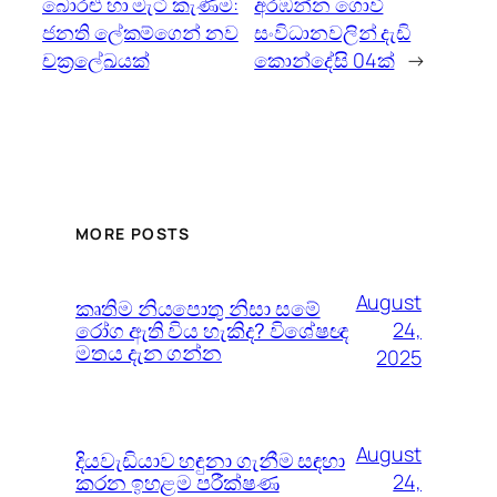
බොරළු හා මැටි කැණීම:
අරඹන්න ගොවි
ජනති ලේකම්ගෙන් නව
සංවිධානවලින් දැඩි
චක්‍රලේඛයක්
කොන්දේසි 04ක්
→
MORE POSTS
August
කෘතිම නියපොතු නිසා සමේ
රෝග ඇති විය හැකිද? විශේෂඥ
24,
මතය දැන ගන්න
2025
August
දියවැඩියාව හඳුනා ගැනීම සඳහා
කරන ඉහළම පරීක්ෂණ
24,