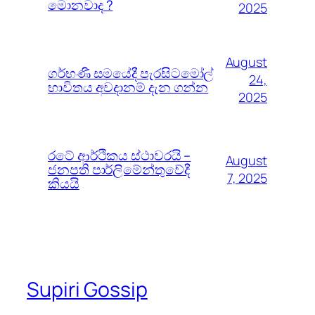
මොනවාද ?
2025
August
ගර්භණී සමයේදී පැරසිටමෝල්
24,
භාවිතය අවදානම් දැන ගන්න
2025
රටේ ආර්ථිකය ස්ථාවරයි –
August
ජනපති පාර්ලිමේන්තුවේදී
7, 2025
කියයි
Supiri Gossip