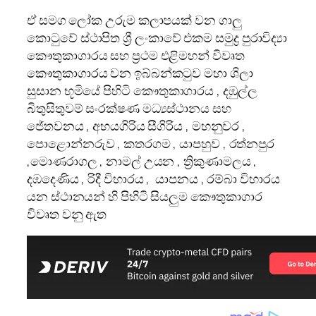
ඒ සමග ලෝක උරුම කලාපයක් වන ගාලු
කොටුවේ ස්ථාපිත ශ්‍රී ලංකාවේ එකම සමුද්‍ර පුරාවිද්‍යා
කෞතුකාගාරය සහ ප්‍රථම එළිමහන් විවෘත
කෞතුකාගාරය වන ඉබ්බන්කටුව මහා ශිලා
සුසාන භූමියේ පිහිටි කෞතුකාගාරය , දඹුල්ල
බිතුසිතුවම් සංරක්ෂණ මධ්‍යස්ථානය සහ
ජේතවනය , අභයගිරිය සීගිරිය , මහනුවර ,
පොළොන්නරුව , කතරගම , යාපහුව , රත්නපුර
,මොණරාගල , නාමල් උයන , ත්‍රිකුණාමලය ,
දඹදෙණිය , රිදී විහාරය , යාපනය , රම්බා විහාරය
යන ස්ථානයන් හි පිහිටි සියලුම කෞතුකාගාර
විවෘත වනු ඇත