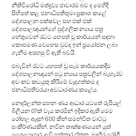
නීතිවිරෝධි මත්ද්‍රව්‍ය ජාවාරම බව ද මෙහිදී
සිහිපත් කළ ජනාධිපතිතුමා ප්‍රකාශ කළේ
දේශපාලන පක්ෂවල සහ එක් එක්
දේශපාලඥයන්ගේ පුද්ගලික න්‍යාය පත්‍ර
හේතුවෙන් රටට යහපත් වූ කාර්යයන් සඳහා
කොපමණ වෙහෙස වුවද ඉන් ප්‍රයෝජන ලබා
ගැනීම අපහසු වී ඇති බවයි.
එබැවින් රටට යහපත් වූ සෑම කාර්යයකදීම
දේශපාලනඥයන් පටු න්‍යාය පත්‍රවලින් බැහැරව
අවංකව කටයුතු කිරීමේ වැදගත්කම ද
ජනාධිපතිවරයා අවධාරණය කළේය.
නෙදර්ලන්ත සහන ණය ආධාර යටතේ රුපියල්
බිලියන 07ක් වැය කරමින් ඉදිකර ඇති මෙම
රෝහල ඇදන් 600 කින් සමන්විත වාට්ටු
සංකීර්ණයකින්, නවීන තාක්ෂණයෙන් යුත්
ශෛල්‍යාගාර, දැඩි සත්කාර ඒකක, බාහිර රෝගී