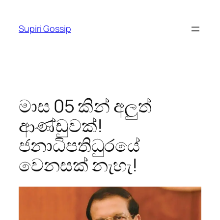
Skip
to
Supiri Gossip
content
මාස 05 කින් අලුත්
ආණ්ඩුවක්!
ජනාධිපතිධුරයේ
වෙනසක් නැහැ!