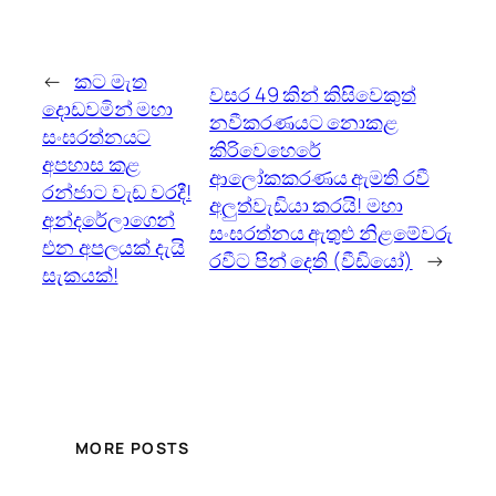
←
කට මැත
වසර 49 කින් කිසිවෙකුත්
දොඩවමින් මහා
නවීකරණයට නොකළ
සංඝරත්නයට
කිරිවෙහෙරේ
අපහාස කළ
ආලෝකකරණය ඇමති රවී
රන්ජාට වැඩ වරදී!
අලුත්වැඩියා කරයි! මහා
අන්දරේලාගෙන්
සංඝරත්නය ඇතුළු නිළමේවරු
එන අපලයක් දැයි
රවීට පින් දෙති (වීඩියෝ)
→
සැකයක්!
MORE POSTS