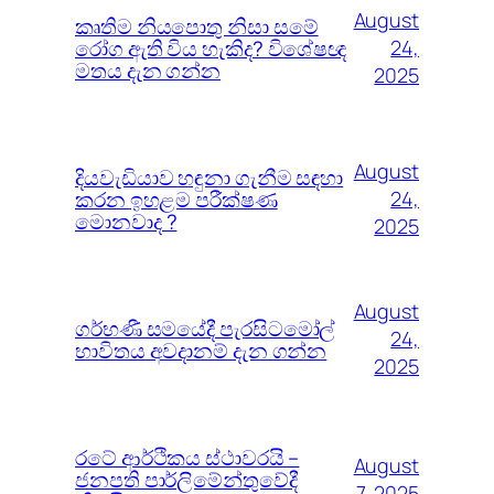
August
කෘතිම නියපොතු නිසා සමේ
රෝග ඇති විය හැකිද? විශේෂඥ
24,
මතය දැන ගන්න
2025
August
දියවැඩියාව හඳුනා ගැනීම සඳහා
කරන ඉහළම පරීක්ෂණ
24,
මොනවාද ?
2025
August
ගර්භණී සමයේදී පැරසිටමෝල්
24,
භාවිතය අවදානම් දැන ගන්න
2025
රටේ ආර්ථිකය ස්ථාවරයි –
August
ජනපති පාර්ලිමේන්තුවේදී
7, 2025