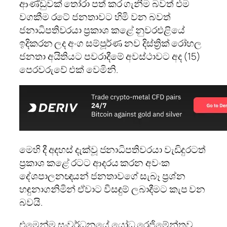
ආණ්ඩුවක් තෝරා පත් කර ගැනීම බවත් එම
වගකීම රටේ ජනතාවට හිමි වන බවත්
ජනාධිපතිවරයා ප්‍රකාශ කළේ නුවරඑළියේ
ඉදිකරන ලද අංග සම්පූර්ණ නව දිස්ත්‍රික් රෝහල
ජනතා අයිතියට පවරාදීමේ අවස්ථාවට අද (15)
පෙරවරුවේ එක් වෙමිනි.
මෙහි දී අදහස් දැක්වූ ජනාධිපතිවරයා වැඩිදුරටත්
ප්‍රකාශ කළේ රටට ආදරය කරන අවංක
දේශපාලනඥයන් ජනතාවගේ සැබෑ ප්‍රශ්න
හඳුනාගනිමින් ඒවාට විසඳුම් ලබාදීමට කැප වන
බවයි.
එමෙන්ම සංවර්ධනයේ යෝධ රෙජිමේන්තුව