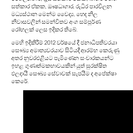
සත්කාර ඒකක, ඖෂධාගාර, රුධිර පාරවිලන
මධ්‍යස්ථාන මෙන්ම වෛද්‍ය, හෙද නිල
නිවාසවලින් සමන්විතව අංග සම්පූර්ණ
රෝහලක් ලෙස ඉදිකර තිබේ.
මෙහි ඉදිකිරීම් 2012 වර්ෂයේ දී ජනාධිපතිවරයා
සෞඛ්‍ය අමාත්‍යවරයාව සිටියදී ආරම්භ කෙරුණු
අතර නුවරඑළියට පැමිණෙන සංචාරකයන්ට
ඉහළ ගුණාත්මකභාවයකින් යුත් සුරක්ෂිත
ඵලදායී සෞඛ්‍ය සේවාවක් සැපයීම ද අපේක්ෂා
කෙරේ.