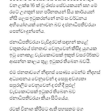
වන ලක්ෂ 16 ක් වූ රාජ්‍ය සේවයකයන් සහ මේ
රටේ උගතුන් සහ පරිනතයන් සිය කාර්යයන්
නිසි ලෙස ඉටුකරන්නේ නම් සංවර්ධනය
අභියෝගයක් නොවන බව ද ජනාධිපතිවරයා
පෙන්වා දුන්නේය.
ජනාධිපතිවරයා වැඩිදුරටත් සඳහන් කළේ
වතුකරයේ ජනතාව වෙනුවෙන් කිසිදු යුගයක
ඉටු නොකළ වැඩකොටසක් ඉකුත් වසර 05කට
ආසන්න කාලය තුළ ඉටුකර තිබෙන බවයි.
එම ජනතාවගේ නිදහස් සෞඛ්‍ය මෙන්ම නිදහස්
අධ්‍යාපනය වෙනුවෙන් ද සෙසු අවශ්‍යතා
සපුරාලීම වෙනුවෙන් ද එහි දී පුළුල්
වැඩකොටසක් ඉටුකර තිබෙන බව
ජනාධිපතිවරයා කියා සිටියේය.
රටක් විනාශ කිරීමට ඇති පහසුතම මග