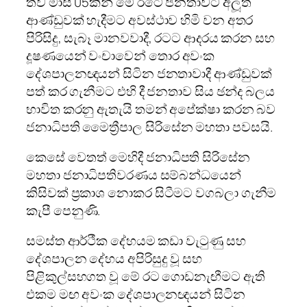
තව මාස 05කින් මේ රටේ ජනතාවට අලූත්
ආණ්ඩුවක් හැදීමට අවස්ථාව හිමි වන අතර
පිරිසිදු, සැබෑ මානවවාදී, රටට ආදරය කරන සහ
දූෂණයෙන් වංචාවෙන් තොර අවංක
දේශපාලනඥයන් සිටින ජනතාවාදී ආණ්ඩුවක්
පත් කර ගැනීමට එහි දී ජනතාව සිය ඡන්ද බලය
භාවිත කරනු ඇතැයි තමන් අපේක්ෂා කරන බව
ජනාධිපති මෛත්‍රීපාල සිරිසේන මහතා පවසයි.
කෙසේ වෙතත් මෙහිදී ජනාධිපති සිරිසේන
මහතා ජනාධිපතිවරණය සම්බන්ධයෙන්
කිසිවක් ප්‍රකාශ නොකර සිටීමට වගබලා ගැනීම
කැපී පෙනුණි.
සමස්ත ආර්ථීක දේහයම කඩා වැටුණු සහ
දේශපාලන දේහය අපිරිසුදු වූ සහ
පිළිකුල්සහගත වූ මේ රට ගොඩනැඟීමට ඇති
එකම මඟ අවංක දේශපාලනඥයන් සිටින