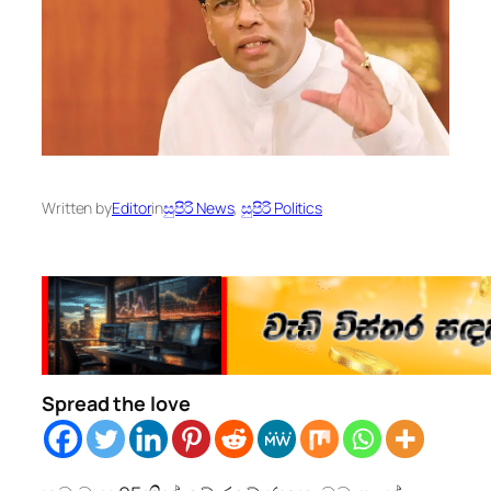
Written by
Editor
in
සුපිරි News
, 
සුපිරි Politics
Spread the love