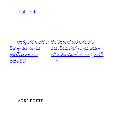
featured
←
ඉන්දියාව හයවන
පිරිමින්ගේ සරුභාවයට
විශාලතම ලෝක
කොවිඩ්වලින් බලපෑමක් –
ආර්ථිකය බවට
පර්යේෂණයකින් හෙළිවෙයි
පත්වෙයි
→
MORE POSTS