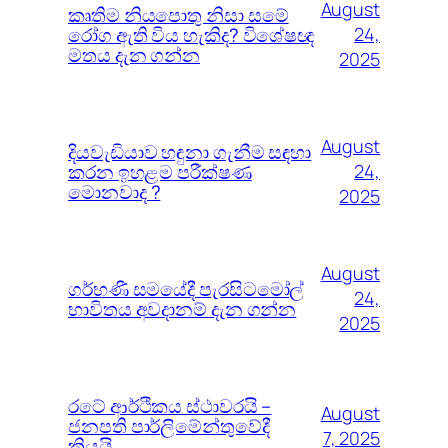
August
කෘතිම නියපොතු නිසා සමේ
රෝග ඇති විය හැකිද? විශේෂඥ
24,
මතය දැන ගන්න
2025
August
දියවැඩියාව හඳුනා ගැනීම සඳහා
කරන ඉහළම පරීක්ෂණ
24,
මොනවාද ?
2025
August
ගර්භණී සමයේදී පැරසිටමෝල්
24,
භාවිතය අවදානම් දැන ගන්න
2025
රටේ ආර්ථිකය ස්ථාවරයි –
August
ජනපති පාර්ලිමේන්තුවේදී
7, 2025
කියයි