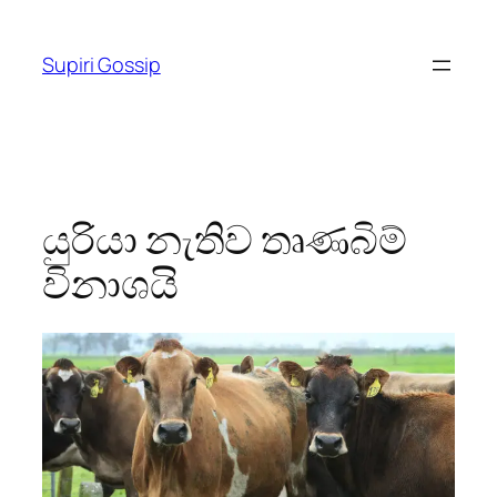
Skip
to
Supiri Gossip
content
යුරියා නැතිව තෘණබිම්
විනාශයි