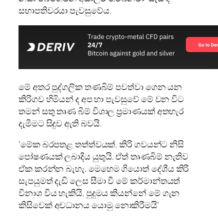
සභාපතිවරයා පැවසුවේය.
මේ අතර පුද්ගලික තණබිම් පවත්වා ගෙන යන
කිරිගව හිමියන් ද අප හා පැවසුවේ මේ වන විට
තමන් සතු තෘණ බිම් විශාල ප්‍රමාණයක් අතහැර
දැමීමට සිදුව ඇති බවයි.
‘මේක බරපතළ තත්ත්වයක්. කිරි ගවයන්ට නිසි
පෝෂණයක් ලබාදිය යුතුයි. ඒත් තෘණබිම් නැතිව
ඒක කරන්න බැහැ. මෙහෙම ගියොත් දේශීය කිරි
සැපයුමත් දැඩි ලෙස සීමා වී මේ කර්මාන්තයත්
විනාශ විය හැකියි. පුදුමය කියන්නේ මේ ගැන
කිසිවෙක් අවධානය යොමු නොකිරීමයි‘