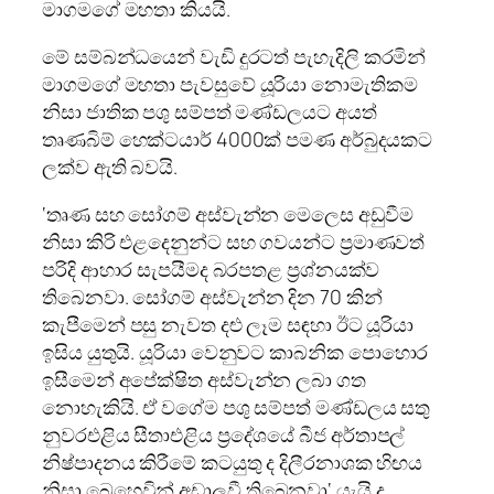
මාගමගේ මහතා කියයි.
මේ සම්බන්ධයෙන් වැඩි දුරටත් පැහැදිලි කරමින්
මාගමගේ මහතා පැවසුවේ යූරියා නොමැතිකම
නිසා ජාතික පශු සම්පත් මණ්ඩලයට අයත්
තෘණබිම් හෙක්ටයාර් 4000ක් පමණ අර්බුදයකට
ලක්ව ඇති බවයි.
‘තෘණ සහ සෝගම් අස්වැන්න මෙලෙස අඩුවීම
නිසා කිරි එළදෙනුන්ට සහ ගවයන්ට ප්‍රමාණවත්
පරිදි ආහාර සැපයීමද බරපතළ ප්‍රශ්නයක්ව
තිබෙනවා. සෝගම් අස්වැන්න දින 70 කින්
කැපීමෙන් පසු නැවත දළු ලෑම සඳහා ඊට යූරියා
ඉසිය යුතුයි. යූරියා වෙනුවට කාබනික පොහොර
ඉසීමෙන් අපේක්ෂිත අස්වැන්න ලබා ගත
නොහැකියි. ඒ වගේම පශු සම්පත් මණ්ඩලය සතු
නුවරඑළිය සීතාඑළිය ප්‍රදේශයේ බීජ අර්තාපල්
නිෂ්පාදනය කිරීමේ කටයුතු ද දිලීරනාශක හිඟය
නිසා බෙහෙවින් අඩාලවී තිබෙනවා‘ යැයි ද