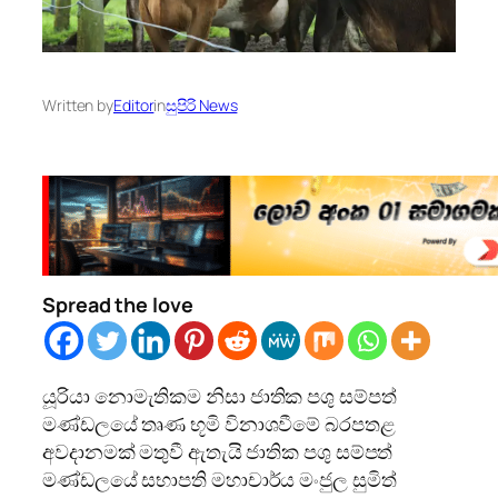
Written by
Editor
in
සුපිරි News
Spread the love
යූරියා නොමැතිකම නිසා ජාතික පශු සම්පත්
මණ්ඩලයේ තෘණ භූමි විනාශවීමේ බරපතළ
අවදානමක් මතුවී ඇතැයි ජාතික පශු සම්පත්
මණ්ඩලයේ සභාපති මහාචාර්ය මංජුල සුමිත්