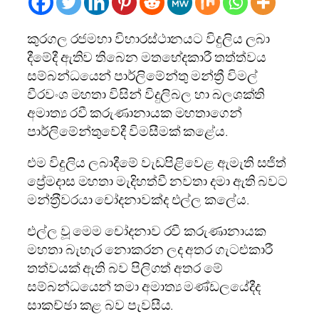
කුරගල රජමහා විහාරස්ථානයට විදුලිය ලබා
දීමේදී ඇතිව තිබෙන මතභේදකාරී තත්ත්වය
සම්බන්ධයෙන් පාර්ලිමේන්තු මන්ත්‍රී විමල්
වීරවංශ මහතා විසින් විදුලිබල හා බලශක්ති
අමාත්‍ය රවී කරුණානායක මහතාගෙන්
පාර්ලිමේන්තුවේදී විමසීමක් කළේය.
එම විදුලිය ලබාදීමේ වැඩපිළිවෙළ ඇමැති සජිත්
ප්‍රේමදාස මහතා මැදිහත්වී නවතා දමා ඇති බවට
මන්ත‍්‍රීවරයා චෝදනාවක්ද එල්ල කලේය.
එල්ල වූ මෙම චෝදනාව රවී කරුණානායක
මහතා බැහැර නොකරන ලද අතර ගැටළුකාරී
තත්වයක් ඇති බව පිලිගත් අතර මේ
සම්බන්ධයෙන් තමා අමාත්‍ය මණ්ඩලයේදීද
සාකච්ඡා කළ බව පැවසීය.