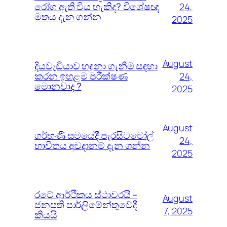
රෝග ඇති විය හැකිද? විශේෂඥ
24,
මතය දැන ගන්න
2025
August
දියවැඩියාව හඳුනා ගැනීම සඳහා
කරන ඉහළම පරීක්ෂණ
24,
මොනවාද ?
2025
August
ගර්භණී සමයේදී පැරසිටමෝල්
24,
භාවිතය අවදානම් දැන ගන්න
2025
රටේ ආර්ථිකය ස්ථාවරයි –
August
ජනපති පාර්ලිමේන්තුවේදී
7, 2025
කියයි