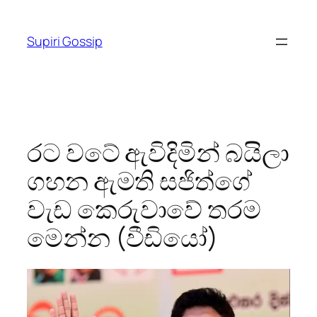
Skip
to
Supiri Gossip
content
රට වටේ ඇවිදිමින් බයිලා
ගහන ඇමති සජිත්ගේ
වැඩ කෙරුවාවේ තරම
මෙන්න (වීඩියෝ)