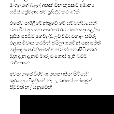
මංගලගේ බළල් අතක් වන කුප්‍රකට අමාත්‍ය
සජිත් ප්‍රේමදාස බව ප්‍රසිද්ධ කරුණකි.
එසේම පාර්ලිමේන්තුවේ මේ සම්බන්ධයෙන්
වන විවාදය යන අතරතුර රට වටේ සදා ලෝක
පූජිත පෙට්ටි ගෙවල්වලට වඩා විශාල සමරු
ඵලක විවෘත කරමින් බයිලා ගසමින් යන සජිත්
ප්‍රේමදාස පාර්ලිමේන්තුවේවත් නොසිටි අතර
ඔහු දැන දැනම මාරු වී ගොස් ඇති බවට
වාර්තාවේ.
අවසානයේ වීරවංශ මහතා කියා සිටියේ ‘
කූරගලට විදුලියත් නෑ.. ඉරාජ්ගේ ෆේස්බුක්
පිටුවත් නෑ’ යනුවෙනි.