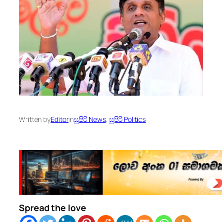
Written by
Editor
in
සුපිරි News
, 
සුපිරි Politics
Spread the love