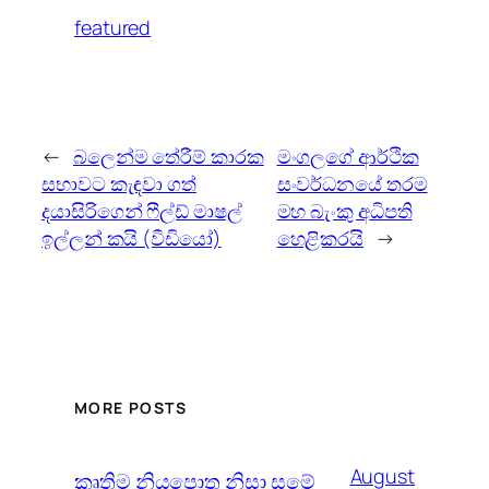
featured
←
බලෙන්ම තේරීම් කාරක
මංගලගේ ආර්ථික
සභාවට කැඳවා ගත්
සංවර්ධනයේ තරම
දයාසිරිගෙන් ෆීල්ඩ් මාෂල්
මහ බැංකු අධිපති
ඉල්ලන් කයි (වීඩියෝ)
හෙළිකරයි
→
MORE POSTS
August
කෘතිම නියපොතු නිසා සමේ