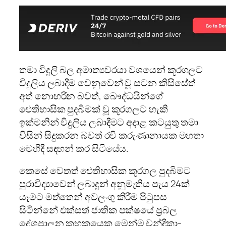
තමා විදුලි බල අමාත්‍යවරයා වශයෙන් කූරගලට
විදුලිය ලබාදීම වෙනුවෙන් වූ සටන කිසිසේත්
අත් නොහරින බවත්, බෞද්ධයින්ගේ
ඓතිහාසික පුදබිමක් වූ කූරගලට හැකි
ඉක්මනින් විදුලිය ලබාදීමට අදාළ කටයුතු තමා
විසින් සිදුකරන බවත් රවි කරුණානායක මහතා
මෙහිදී සඳහන් කර සිටියේය.
කෙසේ වෙතත් ඓතිහාසික කූරගල පුදබිමට
පුරාවිද්‍යාවෙන් ලබාදුන් අනුමැතිය පැය 24ක්
යෑමට මත්තෙන් අවලංගු කිරීම පිටුපස
සිටින්නේ එක්සත් ජාතික පක්ෂයේ ප්‍රබල
දේශපාලන කුහකයෙකු මෙන්ම චන්ද්‍රිකා-