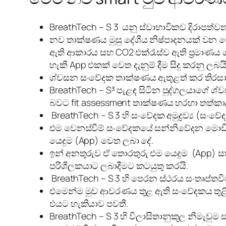
BreathTech – S 3 යනු ස්වාභාවිකව දිරාපත්ව
නව තාක්ෂණය මුසු දේශීය නිෂ්පාදනයක් වන ම
ඇති ආකාරය සහ CO2 එක්රැස්ව ඇති ප්‍රමා
හැකි App එකක් වෙත දැනුම් දීම සිදු කරනු ලබයි
ශ්වසන සංවේදක තාක්ෂණය ඇතුළත් කර තිරසාර 
BreathTech – S³ පැළඳ සිටින පුද්ගලයාගේ 
බවට fit assessment තාක්ෂණය හරහා තත්කා
BreathTech – S 3 හි සංවේදක අමුද්‍රව්‍ය (සංවේදක
එම වෙනස්වීම් සංවේදකයේ සන්නිවේදන මොඩියු
යෙදුම (App) වෙත ලබා දේ.
ඉන් අනතුරුව ඒ තොරතුරු එම යෙදුම (App) ස
පරිශීලකයාට ලබාදීමට කටයුතු කරයි.
BreathTech – S 3 හි පෙරන ස්ථරය සංතෘප්තවී
එමෙන්ම මුව ආවරණය තුළ ඇති සංවේදකය තුළින් 
එයට හැකියාව පවතී.
BreathTech – S 3 හි විලාසිතානුකූල නිමැව