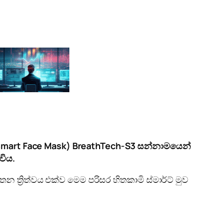
රණය (Smart Face Mask) BreathTech-S3 සන්නාමයෙන්
විය.
ත්‍රිත්වය එක්ව මෙම පරිසර හිතකාමි ස්මාර්ට් මුව