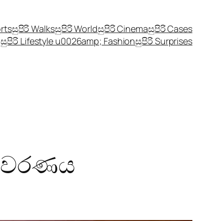
orts
සුපිරි Walks
සුපිරි World
සුපිරි Cinema
සුපිරි Cases
සුපිරි Lifestyle u0026amp; Fashion
සුපිරි Surprises
ව ආවරණය