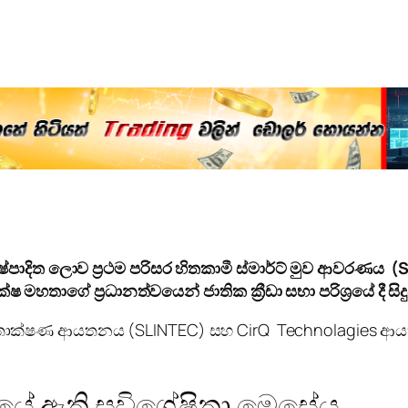
වේ නිෂ්පාදිත ලොව ප්‍රථම පරිසර හිතකාමී ස්මාර්ට් මුව ආව
 මහතාගේ ප්‍රධානත්වයෙන් ජාතික ක්‍රීඩා සභා පරිශ්‍රයේ දී සිදු
ැනෝ තාක්ෂණ ආයතනය (SLINTEC) සහ CirQ Technolagies ආයතන 
ේ ඇති සුවිශේෂිතා මෙසේය.