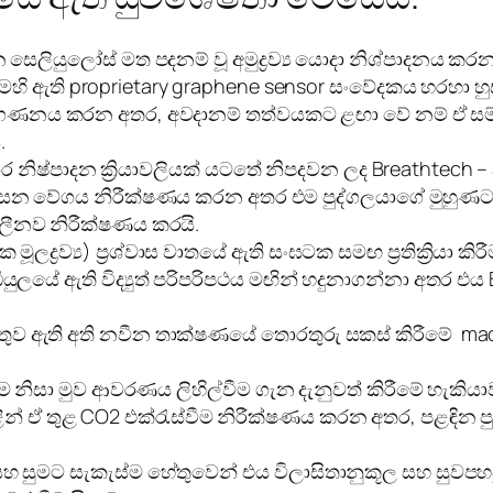
න සෙලියුලෝස් මත පදනම් වූ අමුද්‍රව්‍ය යොදා නිශ්පාදනය
ෙහි ඇති proprietary graphene sensor සංවේදකය හරහා හ
ණය ගණනය කරන අතර, අවදානම් තත්වයකට ළඟා වේ නම් ඒ ස
.
නිෂ්පාදන ක්‍රියාවලියක් යටතේ නිපදවන ලද Breathtech –
ශ්වසන වේගය නිරීක්ෂණය කරන අතර එම පුද්ගලයාගේ මුහුණට
ලීනව නිරීක්ෂණය කරයි.
 මූලද්‍රව්‍ය) ප්‍රශ්වාස වාතයේ ඇති සංඝටක සමඟ ප්‍රතික්‍රියා ක
ලයේ ඇති විද්‍යුත් පරිපරිපථය මඟින් හදුනාගන්නා අතර එ
තුව ඇති අති නවීන තාක්ෂණයේ තොරතුරු සකස් කිරීමේ mac
ම නිසා මුව ආවරණය ලිහිල්වීම ගැන දැනුවත් කිරීමේ හැකියා
ඒ තුළ CO2 එක්රැස්වීම නිරීක්ෂණය කරන අතර, පළඳින පුද්ගල
ුම සහ සුමට සැකැස්ම හේතුවෙන් එය විලාසිතානුකූල සහ සු