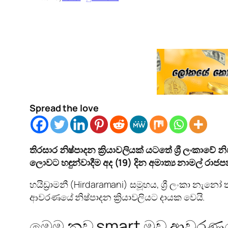
Spread the love
තිරසාර නිෂ්පාදන ක්‍රියාවලියක් යටතේ ශ්‍රී ලංකා
ලොවට හඳුන්වාදීම අද (19) දින අමාත්‍ය නාමල් රාජපක්ෂ
හයිඩ්‍රාමනී (Hirdaramani) සමූහය, ශ්‍රී ලංකා න
ආවරණයේ නිෂ්පාදන ක්‍රියාවලියට දායක වෙයි.
මෙම නව smart මුව ආවරණය