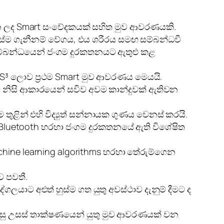
 කරන ලද Smart සංවේදකයක් සහිත මුව ආවරණයකි.
ුස්ම ගැනීනම් වේගය, එය ශරීරය සමඟ සම්බන්ධවී
ම්බන්ධයෙන් ජංගම දුරකතනයට ඇතුළු කළ
 S³ ලොව ප්‍රථම Smart මුව ආවරණය මෙයයි.
 නිසි ආකාරයෙන් සවිව අවම කාන්දුවක් ඇතිවන
ිරීම තුළින් එහි විද්‍යුත් සන්නායක ගුණය වෙනස් කරයි.
ය Bluetooth හරහා ජංගම දුරකතනයේ ඇති විශේෂිත
hine learning algorithms හරහා තේරුම්ගෙන
ව පවතී.
යාට අළුත් හුස්ම ගත යුතු අවස්ථාව දැනුම් දීමට ද
වපහසු උසස් තාක්ෂණයෙන් යුතු මුව ආවරණයක් වන