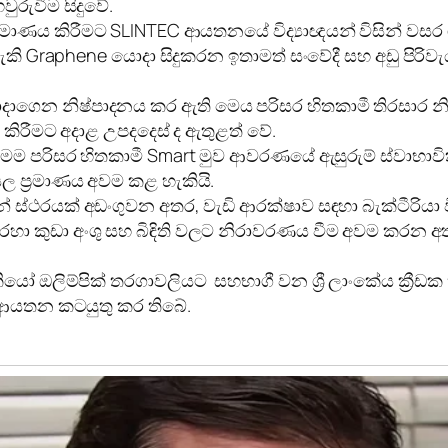
රුවීම සිදුවේ.
මාණය කිරීමට SLINTEC ආයතනයේ විද්‍යාඥයන් විසින් වසර
හැකි Graphene යොදා සිදුකරන ඉතාමත් සංවේදී සහ අඩු පිරි
 යොදාගෙන නිෂ්පාදනය කර ඇති මෙය පරිසර හිතකාමී තිරසාර 
කිරීමට අදාළ උපදදෙස් ද ඇතුළත් වේ.
මෙම පරිසර හිතකාමී Smart මුව ආවරණයේ ඇසුරුම් ස්වාභාව
 ප්‍රමාණය අවම කළ හැකියි.
් ස්ථරයක් අඩංගුවන අතර, වැඩි ආරක්ෂාව සඳහා බැක්ටීරියා
රහා කුඩා අංශු සහ බිඳිති වලට නිරාවරණය වීම අවම කරන අත
ලිම්පික් තරගාවලියට සහභාගී වන ශ්‍රී ලාංකේය ක්‍රීඩක ක්
 ආයතන කටයුතු කර තිබේ.