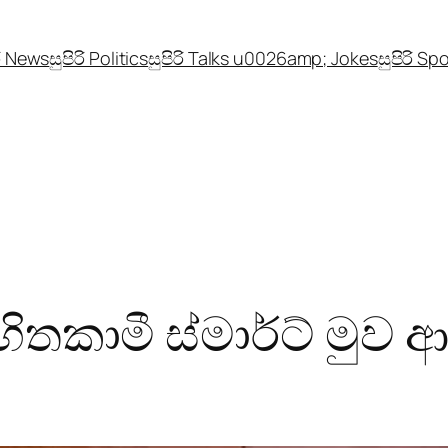
රි News
සුපිරි Politics
සුපිරි Talks u0026amp; Jokes
සුපිරි Sp
 හිතකාමී ස්මාර්ට් මු