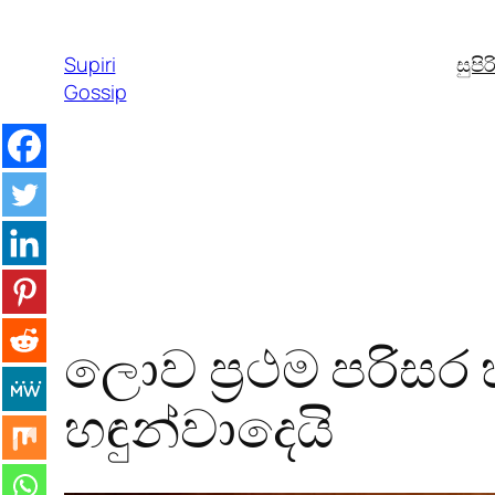
Skip
to
Supiri
සුපි
content
Gossip
ලොව ප්‍රථම පරිසර
හඳුන්වාදෙයි