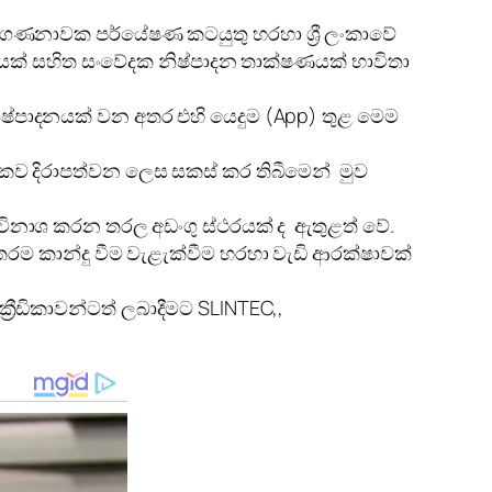
 ගණනාවක පර්යේෂණ කටයුතු හරහා ශ්‍රී ලංකාවේ
වැයක් සහිත සංවේදක නිෂ්පාදන තාක්ෂණයක් භාවිතා
නිෂ්පාදනයක් වන අතර එහි යෙදුම (App) තුළ මෙම
ිකව දිරාපත්වන ලෙස සකස් කර තිබීමෙන් මුව
 විනාශ කරන තරල අඩංගු ස්ථරයක් ද ඇතුළත් වේ.
රම කාන්දු වීම වැළැක්වීම හරහා වැඩි ආරක්ෂාවක්
‍රීඩිකාවන්ටත් ලබාදීමට SLINTEC,,