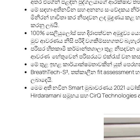
අතර එමගින් පළඳින පුද්ගලයාගේ ආරක්ෂාව තහවු
මේ සඳහා අතිනවීන සහ අනන්‍ය සංවේදකය නිර්
මිනිරන් භාවිතා කර නිපදවන ලද මුද්‍රණය කළ 
කරනු ලබයි.
100% සෙලියුලෝස් සහ දිරාපත්වන අමුද්‍රව්‍ය
මුව ආවරණය නිසි පරිදි වගකීම්සහගතව බැහැර 
පරිසර හිතකාමී කර්මාන්තශාලා තුළ නිපදවන 
ආවරණ හේතුවෙන් පරිසරයට එක්රැස් වන කසල
මේ තුළ ඉහළ කාර්යාක්ෂමතාවකින් යුත් පෙරහන
BreathTech-S³, තත්කාලීන fit assessment හ
ලබාදෙයි.
මෙම අති නවීන Smart මුඛාවරණය 2021 ටෝකියෝ ඔ
Hirdaramani සමූහය සහ CirQ Technologies