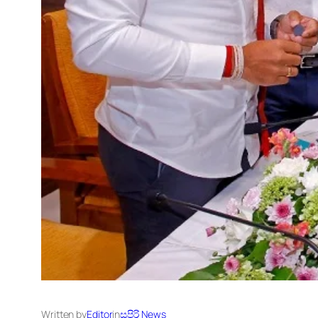
Written by
Editor
in
සුපිරි News