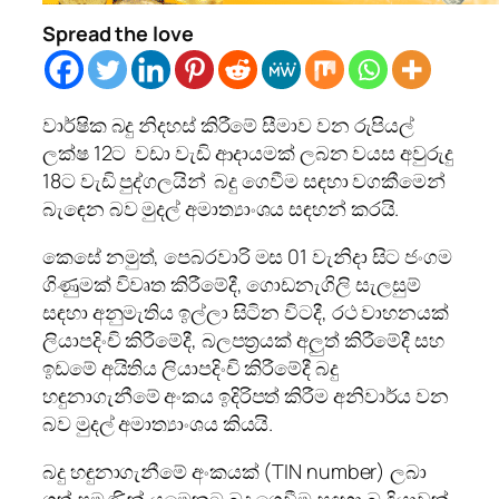
Spread the love
වාර්ෂික බදු නිදහස් කිරීමේ සීමාව වන රුපියල්
ලක්ෂ 12ට වඩා වැඩි ආදායමක් ලබන වයස අවුරුදු
18ට වැඩි පුද්ගලයින් බදු ගෙවීම සඳහා වගකීමෙන්
බැඳෙන බව මුදල් අමාත්‍යාංශය සඳහන් කරයි.
කෙසේ නමුත්, පෙබරවාරි මස 01 වැනිදා සිට ජංගම
ගිණුමක් විවෘත කිරීමේදී, ගොඩනැගිලි සැලසුම්
සඳහා අනුමැතිය ඉල්ලා සිටින විටදී, රථ වාහනයක්
ලියාපදිංචි කිරීමේදී, බලපත්‍රයක් අලුත් කිරීමේදී සහ
ඉඩමේ අයිතිය ලියාපදිංචි කිරීමේදී බදු
හඳුනාගැනීමේ අංකය ඉදිරිපත් කිරීම අනිවාර්ය වන
බව මුදල් අමාත්‍යාංශය කියයි.
බදු හඳුනාගැනීමේ අංකයක් (TIN number) ලබා
ගත් පමණින් යමෙකුට බදු ගෙවීම සඳහා බැඳියාවක්