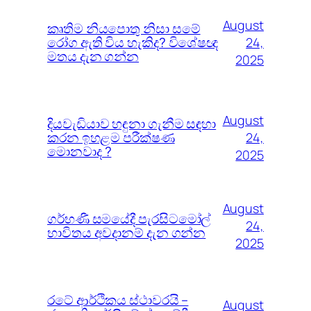
August
කෘතිම නියපොතු නිසා සමේ
රෝග ඇති විය හැකිද? විශේෂඥ
24,
මතය දැන ගන්න
2025
August
දියවැඩියාව හඳුනා ගැනීම සඳහා
කරන ඉහළම පරීක්ෂණ
24,
මොනවාද ?
2025
August
ගර්භණී සමයේදී පැරසිටමෝල්
24,
භාවිතය අවදානම් දැන ගන්න
2025
රටේ ආර්ථිකය ස්ථාවරයි –
August