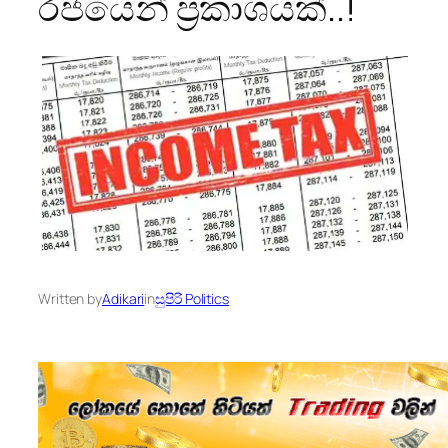
රජයෙන් ප්‍රකාශයක්..!
Written by
Adikari
in
සුපිරි Politics