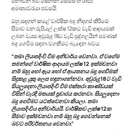
නොවන බව ෂෙහාන් සේමසිංහ රාජ්‍ය
අමාත්‍යවරයා පවසයි.
ඔහු සඳහන් කළේ වාර්ෂික බදු නිදහස් කිරීමේ
සීමාව වන රුපියල් ලක්ෂ 12කට වැඩි ආදායමක්
ලබන වයස අවුරුදු 18ට වැඩි පුද්ගලයින් පමණක්
බදු ගෙවීම සඳහා වගකීමට බැඳෙන බවය.
“තමා ලියාපදිංචි වීම අනිවාර්ය වෙනවා. ඒ වගේම
තමන්ගේ වාර්ෂික ආදායම ලක්ෂ 12 ඉක්මවනවා
නම් ඔහු හෝ ඇය හෝ ඒ ආයතනය බදු ගෙවීමක්
සිදුකළ යුතු ලෙස හඳුනාගන්නවා. අවුරුදු 18ට වැඩි
සියලුදෙනා ලියාපදිංචි වීම එක්තරා කාණ්ඩයක්
විසින් වැරදි මතයක් ප්‍රචාරය කරනවා. සියලුදෙනා
බදු ගෙවීමට යටත්වෙනවා කියලා. තමා
ලියාපදිංචිය අනිවාර්යයි. වාර්ෂිකව ලක්ෂ 12ක
සීමාව ඉක්මවනවා නම් ඔහු බදු ගෙවන්නෙක්
බවට පරිවර්තනය වෙනවා.”