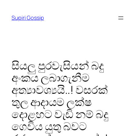
Skip
to
Supiri Gossip
content
සියලු පුරවැසියන් බදු
අංකය ලබාගැනීම
අත්‍යාවශ්‍යයි..! වසරක්
තුල ආදායම ලක්ෂ
දොළහට වැඩි නම් බදු
ගෙවිය යුතු බවට