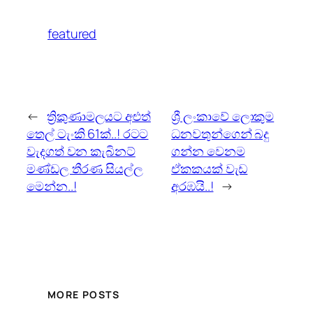
featured
←
ත්‍රිකුණාමලයට අළුත්
ශ්‍රී ලංකාවේ ලොකුම
තෙල් ටැංකි 61ක්..! රටට
ධනවතුන්ගෙන් බදු
වැදගත් වන කැබිනට්
ගන්න වෙනම
මණ්ඩල තීරණ සියල්ල
ඒකකයක් වැඩ
මෙන්න..!
අරඹයි..!
→
MORE POSTS