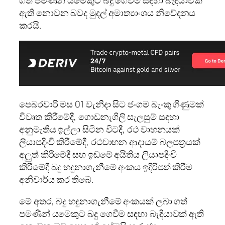
ඇති නොවන බවද මුදල් අමාත්‍යාංශය නිවේදනය
කරයි.
පෙබරවාරි මස 01 වැනිදා සිට ජංගම බැංකු ගිණුමක්
විවෘත කිරීමේදී, ගොඩනැගිලි සැලසුම් සඳහා
අනුමැතිය ඉල්ලා සිටින විටදී, රථ වාහනයක්
ලියාපදිංචි කිරීමේදී, රථවාහන ආදායම් බලපත්‍රයක්
අලුත් කිරීමේදී සහ ඉඩමේ අයිතිය ලියාපදිංචි
කිරීමේදී බදු හඳුනාගැනීමේ අංකය ඉදිරිපත් කිරීම
අනිවාර්ය කර තිබේ.
මේ අතර, බදු හඳුනාගැනීමේ අංකයක් ලබා ගත්
පමණින් යමෙකුට බදු ගෙවීම සඳහා බැඳියාවක් ඇති