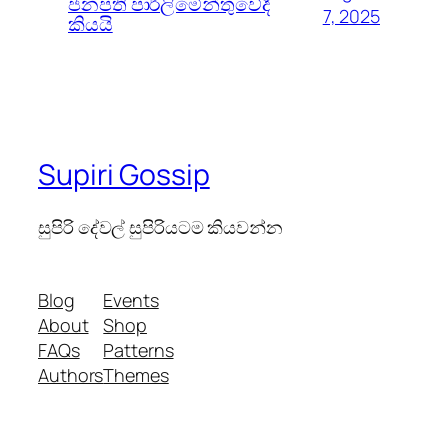
ජනපති පාර්ලිමේන්තුවේදී
7, 2025
කියයි
Supiri Gossip
සුපිරි දේවල් සුපිරියටම කියවන්න
Blog
Events
About
Shop
FAQs
Patterns
Authors
Themes