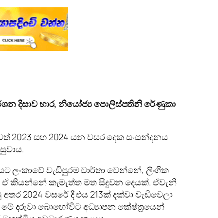
්ශන දිසාව භාර
,
නියෝජ්‍ය පොලිස්පතිනි රේණුකා
ි බවත් 2023 සහ 2024 යන වසර දෙක සංසන්දනය
සුවාය.
 ලංකාවේ වැඩිපුරම වාර්තා වෙන්නේ, ලිංගික
ේ. ඒ කියන්නේ කැමැත්ත මත සිදුවන දෙයක්. ඒවැනි
් වූ අතර 2024 වසරේ දී එය 213ක් දක්වා වැඩිවෙලා
මේ දරුවා බොහෝවිට අධ්‍යාපන කේෂ්ත්‍රයෙන්