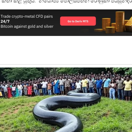
ා කළ යුතුයි.” නියෝජ්‍ය පොලිස්පතිනි රේණුකා ජයසුන්