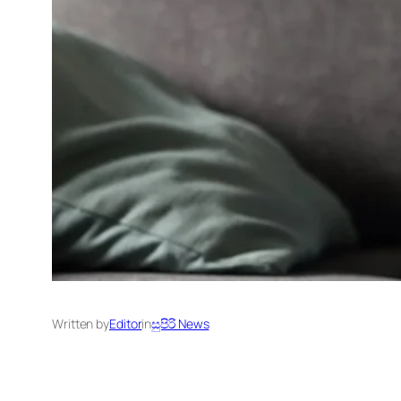
Written by
Editor
in
සුපිරි News