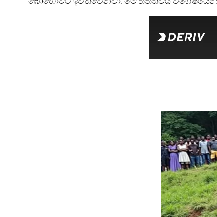
බොහෝවිට ඉවත්වෙනවා. මේ තත්ත්වය විශේෂයෙන් කත