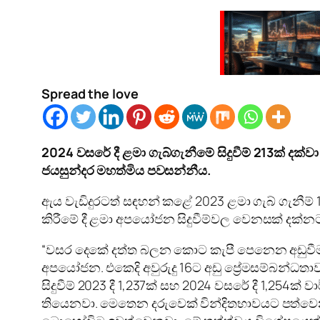
Spread the love
2024
වසරේ දී ළමා ගැබ්ගැනීමේ සිදුවීම්
213
ක් දක්ව
ජයසුන්දර මහත්මිය පවසන්නීය.
ඇය වැඩිදුරටත් සඳහන් කළේ 2023 ළමා ගැබ් ගැනීම
කිරීමේ දී ළමා අපයෝජන සිදුවීම්වල වෙනසක් දක්න
“වසර දෙකේ දත්ත බලන කොට කැපී පෙනෙන අඩුවීමක්
අපයෝජන. එකෙදි අවුරුදු 16ට අඩු ප්‍රේමසම්බන්ධතා
සිදුවීම් 2023 දී 1,237ක් සහ 2024 වසරේ දී 1,254ක්
තියෙනවා. මෙතෙන දරුවෙක් වින්දිතභාවයට පත්වෙන