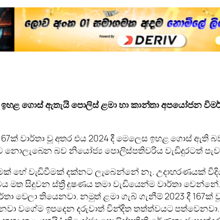
ා ඉහළ ගොස් ඇතැයි පොලිස් ළමා හා කාන්තා අපයෝජන විමර
් 167ක් වාර්තා වූ අතර එය 2024 දී මෙලෙස ඉහළ ගොස් ඇත
ට නොලැබෙන බව නියෝජ්‍ය පොලිස්පතිවරිය වැඩිදුරටත් පැව
 හේ වැඩිවීමක් දක්නට ලැබෙන්නේ නෑ. උදාහරණයක් විදියට
වය මත සිදුවන ස්ත්‍රී දුෂණය තමා වැඩියෙන්ම වාර්තා වෙන්න
 වාර්තා වෙලා තියෙනවා. නමුත් ළමා ගැබ් ගැනීම් 2023 දී 167ක
වා වගේම ඉපදෙන දරුවාත් වින්දිත තත්ත්වයට පත්වෙනවා. 