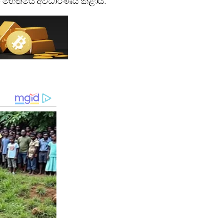
දර මහත්මිය අවධාරණය කළාය.