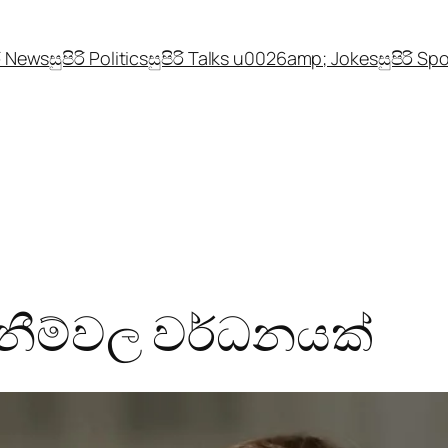
රි News
සුපිරි Politics
සුපිරි Talks u0026amp; Jokes
සුපිරි Sp
ැනීම්වල වර්ධනයක්