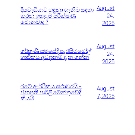
August
දියවැඩියාව හඳුනා ගැනීම සඳහා
කරන ඉහළම පරීක්ෂණ
24,
මොනවාද ?
2025
August
ගර්භණී සමයේදී පැරසිටමෝල්
24,
භාවිතය අවදානම් දැන ගන්න
2025
රටේ ආර්ථිකය ස්ථාවරයි –
August
ජනපති පාර්ලිමේන්තුවේදී
7, 2025
කියයි