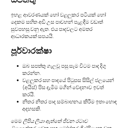
ඉහළ ආවරණයක් හෝ වළලුකර පටියක් හෝ
දෙකම සහිත අඩි උස පාවහන් පැළඳීම වඩාත්
සුවපහසු වනු ඇත. එය පාදවලට අමතර
ආධාරකයක් සපයයි.
පූර්වාරක්ෂා
ඔබ සපත්තු ගැලවූ පසු සෑම විටම පාද දිගු
කරන්න.
වළලුකර සහ පාදයේ පිටුපස සිසිල් ජලයෙන්
(අයිස්) පිස දැමීම මගින් වේදනාව ඉවත්
කරයි.
නිතර නිතර පාද සම්බාහනය කිරීම ඉතා හොඳ
අදහසකි.
මෙම
ලිපිය ලියා ඇත්තේ ජීවන රටාව