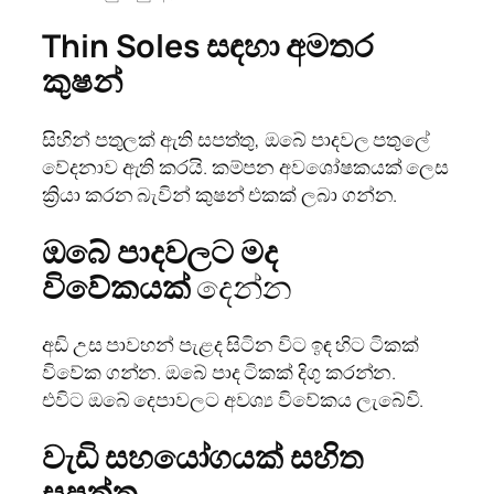
Thin Soles සඳහා අමතර
කුෂන්
සිහින් පතුලක් ඇති සපත්තු, ඔබේ පාදවල පතුලේ
වේදනාව ඇති කරයි. කම්පන අවශෝෂකයක් ලෙස
ක්‍රියා කරන බැවින් කුෂන් එකක් ලබා ගන්න.
ඔබේ පාදවලට මද
විවේකයක්
දෙන්න
අඩි උස පාවහන් පැළද සිටින විට ඉඳ හිට ටිකක්
විවේක ගන්න. ඔබේ පාද ටිකක් දිගු කරන්න.
එවිට ඔබේ දෙපාවලට අවශ්‍ය විවේකය ලැබේවි.
වැඩි සහයෝගයක් සහිත
සපත්තු