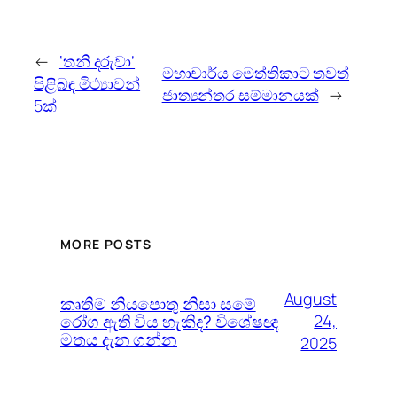
←
‘තනි දරුවා’
මහාචාර්ය මෙත්තිකාට තවත්
පිළිබඳ මිථ්‍යාවන්
ජාත්‍යන්තර සම්මානයක්
→
5ක්
MORE POSTS
August
කෘතිම නියපොතු නිසා සමේ
රෝග ඇති විය හැකිද? විශේෂඥ
24,
මතය දැන ගන්න
2025