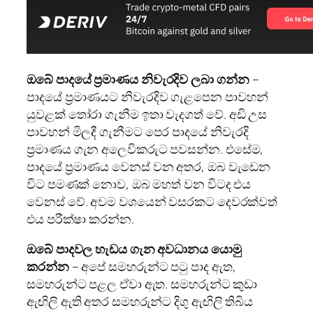
ඔබේ පාදයේ ප්‍රමාණය නිවැරදිව ලබා ගන්න
–
පාදයේ ප්‍රමාණයට නිවැරදිව ගැළපෙන පාවහන්
යුවළක් තෝරා ගැනීම ඉතා වැදගත් වේ. අඩි උස
පාවහන් මිලදී ගැනීමට පෙර පාදයේ නිවැරදි
ප්‍රමාණය ගැන අලෙවිකරුට පවසන්න. එසේම,
පාදයේ ප්‍රමාණය වෙනස් වන අතර, ඔබ වැඩෙන
විට පමණක් නොව, ඔබ මහත් වන විටද එය
වෙනස් වේ. අවම වශයෙන් වසරකට දෙවරක්වත්
එය පරීක්ෂා කරන්න.
ඔබේ පාදවල හැඩය ගැන අවධානය යොමු
කරන්න
– අපේ සමහරුන්ට පටු පාද ඇත,
සමහරුන්ට පළල ඒවා ඇත. සමහරුන්ට කුඩා
ඇඟිලි ඇති අතර සමහරුන්ට දිගු ඇඟිලි තිබිය