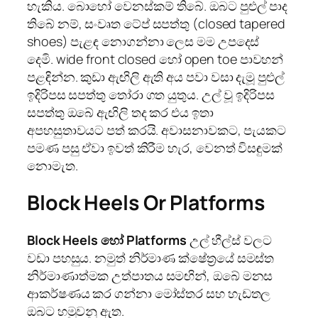
හැකිය. බොහෝ වෙනස්කම් තිබේ. ඔබට පුළුල් පාද
තිබේ නම්, සංවෘත ටේප් සපත්තු (closed tapered
shoes) පැළඳ නොගන්නා ලෙස මම උපදෙස්
දෙමි. wide front closed හෝ open toe පාවහන්
පළඳින්න. කුඩා ඇඟිලි ඇති අය පවා වසා දැමූ පුළුල්
ඉදිරිපස සපත්තු තෝරා ගත යුතුය. උල් වූ ඉදිරිපස
සපත්තු ඔබේ ඇඟිලි තද කර එය ඉතා
අපහසුතාවයට පත් කරයි. අවාසනාවකට, පැයකට
පමණ පසු ඒවා ඉවත් කිරීම හැර, වෙනත් විසඳුමක්
නොමැත.
Block Heels Or Platforms
Block Heels හෝ Platforms
උල් හීල්ස් වලට
වඩා පහසුය. නමුත් නිර්මාණ ක්ෂේත්‍රයේ සමස්ත
නිර්මාණාත්මක උත්පාතය සමඟින්, ඔබේ මනස
ආකර්ෂණය කර ගන්නා මෝස්තර සහ හැඩතල
ඔබට හමුවනු ඇත.