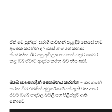
කතාව: අඩි උස පාවහන් නියමයි. එමගින් ඔබට
ක්ෂණිකව ආකර්ෂණීය බවක් හා සුන්දරත්වයක්
වගේම සරාගී බවක් දැනෙනවා, නමුත් මේ
සියල්ලේ තේරුමක් නැත. අඩි උස පාවහන් පැළදීම
මගින් ඔබට චේදනාවක්, අපහසුවක් දැනෙනවා
නම් ඔබ ඒවාට වෛර කරනවා.
ඒත් මේ සුන්දර, සරාගි පාවහන් පැළදීම කෙසේ නම්
අමතක කරන්න ද ? එසේ නම් මේ කතාව
කියවන්න. ඊට පසු අඩි උස පාවහන් වලට වෛර
කළ ඔබ ඒවාට ආදරය කරන බව නිසැකයි.
ඔබේ පාද හොඳින් තෙතමනය කරන්න
– ඔබ ගමන්
කරන විට එමගින් අඩු ඝර්ෂණයක් ඇති වන අතර
එවිට ඔබේ පාදවල බිබිලි සහ පිළිස්සුම් ඇති
නොවේ.