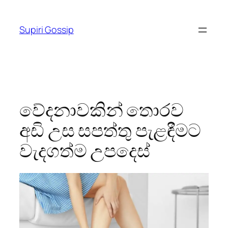
Skip
to
Supiri Gossip
content
වේදනාවකින් තොරව
අඩි උස සපත්තු පැළඳීමට
වැදගත්ම උපදෙස්