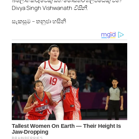
බ්ලොග්කරුවෙකු සහ මෝස්තර ශිල්පියෙකු වන
Divya Singh Vishwanath විසිනි.
සැකසුම – තනුජා හසිනි