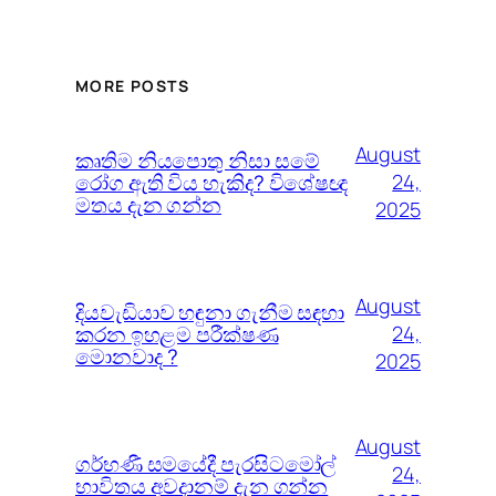
MORE POSTS
August
කෘතිම නියපොතු නිසා සමේ
රෝග ඇති විය හැකිද? විශේෂඥ
24,
මතය දැන ගන්න
2025
August
දියවැඩියාව හඳුනා ගැනීම සඳහා
කරන ඉහළම පරීක්ෂණ
24,
මොනවාද ?
2025
August
ගර්භණී සමයේදී පැරසිටමෝල්
24,
භාවිතය අවදානම් දැන ගන්න