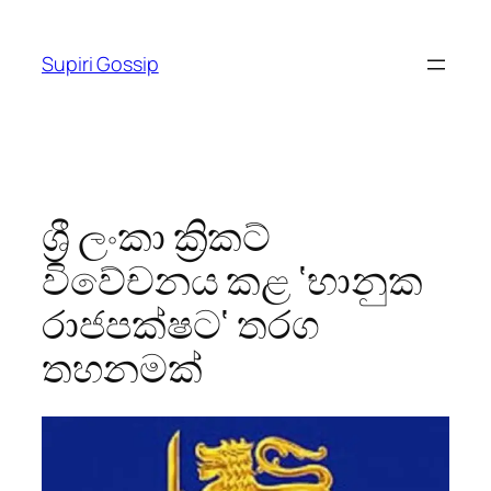
Skip
to
Supiri Gossip
content
ශ්‍රී ලංකා ක්‍රිකට්
විවේචනය කළ ‘භානුක
රාජපක්ෂට‘ තරග
තහනමක්