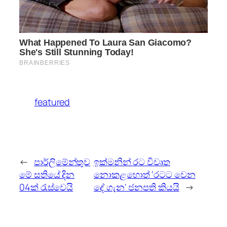
featured
←
පාර්ලිමේන්තුව
ඉක්මනින් රට විවෘත
‍මේ සතියේ දින
නොකළහොත් ‘රටට වෙන
04ක් රැස්වෙයි
දේ ගැන‘ ජනපති කියයි
→