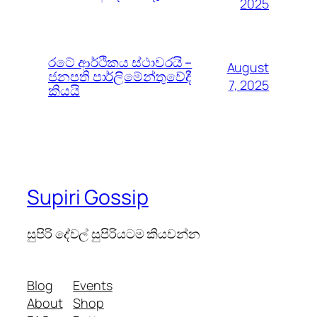
2025
රටේ ආර්ථිකය ස්ථාවරයි –
August
ජනපති පාර්ලිමේන්තුවේදී
7, 2025
කියයි
Supiri Gossip
සුපිරි දේවල් සුපිරියටම කියවන්න
Blog
Events
About
Shop