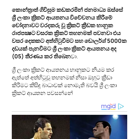
කොන්ත්‍රාත් ගිවිසුම කඩකරමින් ජනමාධ්‍ය ඔස්සේ
ශ්‍රී ලංකා ක්‍රිකට් ආයතනය විවේචනය කිරීමේ
චෝදනාවට වරදකරු වූ ක්‍රිකට් ක්‍රීඩක භානුක
රාජපක්‍ෂට වසරක ක්‍රිකට් තහනමක් පවනවා එය
වසර දෙකකට අත්හිටුවීමට සහ ඩොලර්ශ්‍ 5000ක
දඩයක් පැනවීමට ශ්‍රී ලංකා ක්‍රිකට් ආයතනය අද
(05) තීරණය කර තිබෙන
වා.
ශ්‍රී ලංකා ක්‍රිකට් ආයතනය භානුකට නියම කර
ඇත්තේ අත්හිටුවූ තහනමක් නිසා ඔහුට ක්‍රීඩා
කිරීමට කිසිඳු බාධාවක් නොමැති බවයි ශ්‍රී ලංකා
ක්‍රිකට් ආයතන පවසන්නේ