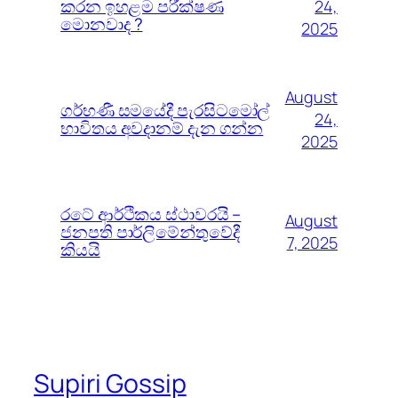
කරන ඉහළම පරීක්ෂණ
24,
මොනවාද ?
2025
August
ගර්භණී සමයේදී පැරසිටමෝල්
24,
භාවිතය අවදානම් දැන ගන්න
2025
රටේ ආර්ථිකය ස්ථාවරයි –
August
ජනපති පාර්ලිමේන්තුවේදී
7, 2025
කියයි
Supiri Gossip