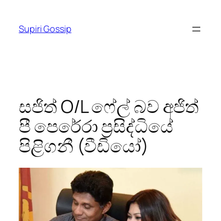
Skip
to
Supiri Gossip
content
සජිත් O/L ෆේල් බව අජිත්
පී පෙරේරා ප්‍රසිද්ධියේ
පිළිගනී (වීඩියෝ)