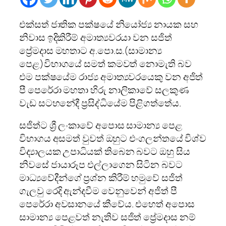
එක්සත් ජාතික පක්ෂයේ නියෝජ්‍ය නායක සහ
නිවාස ඉදිකිරීම් අමාත්‍යවරයා වන සජිත්
ප්‍රේමදාස මහතාට අ.පො.ස.(සාමාන්‍ය
පෙළ)විභාගයේ සමත් කමවත් නොමැති බව
එම පක්ෂයේම රාජ්‍ය අමාත්‍යවරයෙකු වන අජිත්
පී පෙරේරා මහතා හිරු නාලිකාවේ සලකුණ
වැඩ සටහනේදී ප්‍රසිද්ධියේම පිළිගත්තේය.
සජිත්ට ශ්‍රී ලංකාවේ අපොස සාමාන්‍ය පෙළ
විභාගය අසමත් වුවත් ඔහුට එංගලන්තයේ විශ්ව
විද්‍යාලයක උපාධියක් තිබෙන බවට ඔහු සිය
නිවසේ ජායාරූප එල්ලාගෙන සිටින බවට
මාධ්‍යවේදීන්ගේ ප්‍රශ්න කිරීම් හමුවේ සජිත්
ගැලවු රෙදි ඇන්දවීම වෙනුවෙන් අජිත් පී
පෙරේරා අවසානයේ කීවේය. එහෙත් අපොස
සාමාන්‍ය පෙළවත් නැතිව සජිත් ප්‍රේමදාස නම්