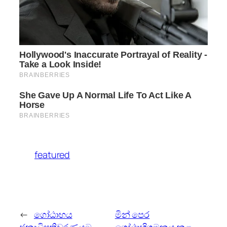
featured
←
ගෝඨාභය
මින් පෙර
ජනාධිපතිවරණයට
ගෝඨාභිගමනය කළ