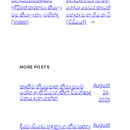
ඉදිරිපත් කරනවා කියලා
ගෝඨා මෙවර කාටත්
මම කියලා නෑ-මහින්ද
හොරා පැන ගිය හැටි
(Video)
(වීඩියෝ)
→
MORE POSTS
August
කෘතිම නියපොතු නිසා සමේ
රෝග ඇති විය හැකිද? විශේෂඥ
24,
මතය දැන ගන්න
2025
August
දියවැඩියාව හඳුනා ගැනීම සඳහා