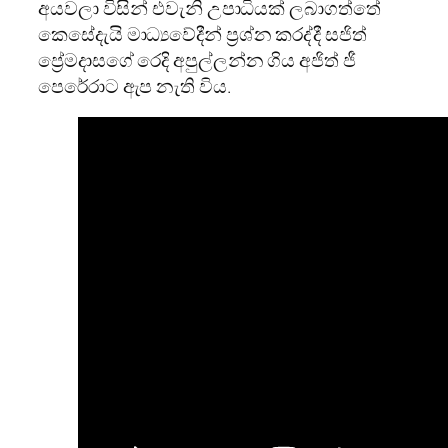
අයවලා විසින් එවැනි උපාධියක් ලබාගත්තේ
කෙසේදැයි මාධ්‍යවේදීන් ප්‍රශ්න කරද්දී සජිත්
ප්‍රේමදාසගේ රෙදි අපුල්ලන්න ගිය අජිත් ජී
පෙරේරාට ඇප නැති විය.