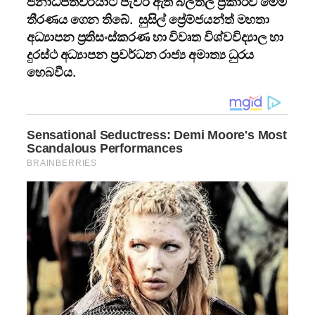
ජනාධිපතිවරයාට පැවරී ඇති බලතල ප්‍රකාරව මෙම
තීරණය ගෙන තිබේ. සුසිල් ප්‍රේම්ජයන්ත් මහතා
අධ්‍යාපන ප්‍රතිසංස්කරණ හා විවෘත විශ්වවිද්‍යාල හා
දුරස්ථ අධ්‍යාපන ප්‍රවර්ධන රාජ්‍ය අමාත්‍ය ධුරය
හෙබවීය.