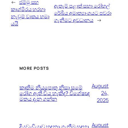
←
ජම්මු සහ
ඇතැම් පළාත් සභා රෝහල්
කාශ්මීරය හරහා
රේඛීය අමාත්‍යාංශයට පවරා
නැවුම් වාතය හමා
ගැනීමට අවධානය
→
යයි
MORE POSTS
August
කෘතිම නියපොතු නිසා සමේ
රෝග ඇති විය හැකිද? විශේෂඥ
24,
මතය දැන ගන්න
2025
August
දියවැඩියාව හඳුනා ගැනීම සඳහා