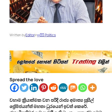
Written by
Editor
in
සුපිරි Politics
Spread the love
වහාම ක්‍රියාත්මක වන පරිදි රාජ්‍ය අමාත්‍ය සුසිල්
ප්‍රේම්ජයන්ත් මහතා ධුරයෙන් ඉවත් කෙරේ.