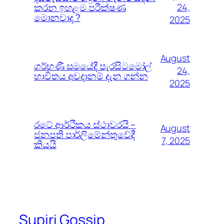
කරන ඉහළම පරීක්ෂණ
24,
මොනවාද ?
2025
August
ගර්භණී සමයේදී පැරසිටමෝල්
24,
භාවිතය අවදානම් දැන ගන්න
2025
රටේ ආර්ථිකය ස්ථාවරයි –
August
ජනපති පාර්ලිමේන්තුවේදී
7, 2025
කියයි
Supiri Gossip