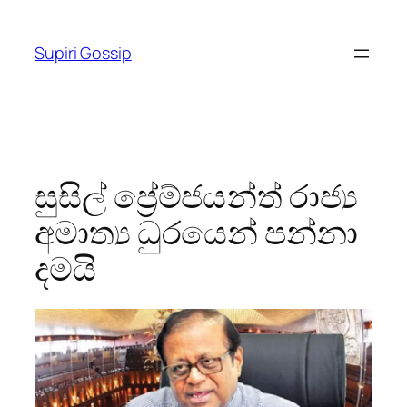
Skip
to
Supiri Gossip
content
සුසිල් ප්‍රේම්ජයන්ත් රාජ්‍ය
අමාත්‍ය ධුරයෙන් පන්නා
දමයි