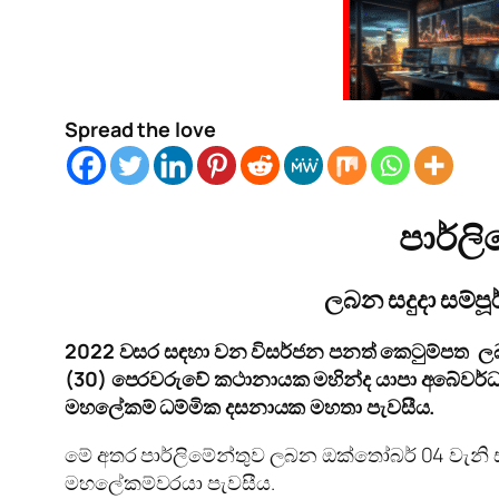
Spread the love
පාර්ල
ලබන සදුදා සම්පූ
2022
වසර සඳහා වන විසර්ජන පනත් කෙටුම්පත ලබන 
(
30)
පෙරවරුවේ කථානායක මහින්ද යාපා අබේවර්ධන ම
මහලේකම් ධම්මික දසනායක මහතා පැවසීය.
මේ අතර පාර්ලිමේන්තුව ලබන ඔක්තෝබර් 04 වැනි සඳුද
මහලේකම්වරයා පැවසීය.