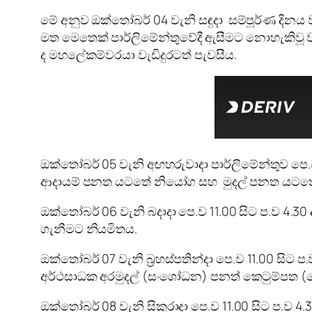
මේ අනුව ඔක්තෝබර් 04 වැනි සඳුදා සම්පූර්ණ දිනය ව
මත මෙතෙක් පාර්ලිමේන්තුවේදී ඇසීමට නොහැකිවූ වා
ද මහලේකම්වරයා වැඩිදුරටත් පැවසීය.
ඔක්තෝබර් 05 වැනි අඟහරුවාදා පාර්ලිමේන්තුව පෙ
ආදායම් පනත යටතේ නියෝග සහ මුදල් පනත යටතේ 
ඔක්තෝබර් 06 වැනි බදාදා පෙ.ව 11.00 සිට ප.ව 4.
ගැනීමට නියමිතය.
ඔක්තෝබර් 07 වැනි බ්‍රහස්පතින්දා පෙ.ව 11.00 සිට
අර්ථසාධක අරමුදල් (සංශෝධන) පනත් කෙටුම්පත (
ඔක්තෝබර් 08 වැනි සිකුරාදා පෙ.ව 11.00 සිට ප.ව 4.