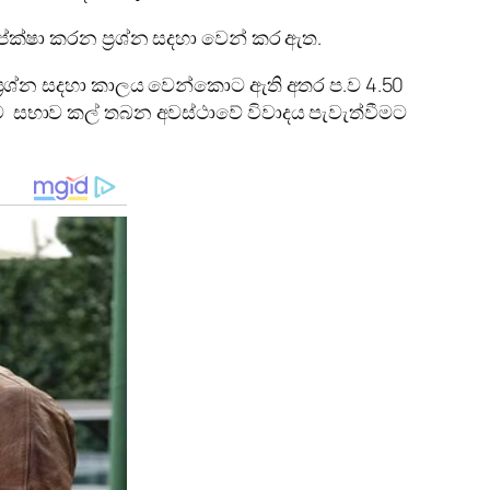
පේක්ෂා කරන ප්‍රශ්න සදහා වෙන් කර ඇත.
 ප්‍රශ්න සදහා කාලය වෙන්කොට ඇති අතර ප.ව 4.50
නුව සභාව කල් තබන අවස්ථාවේ විවාදය පැවැත්වීමට