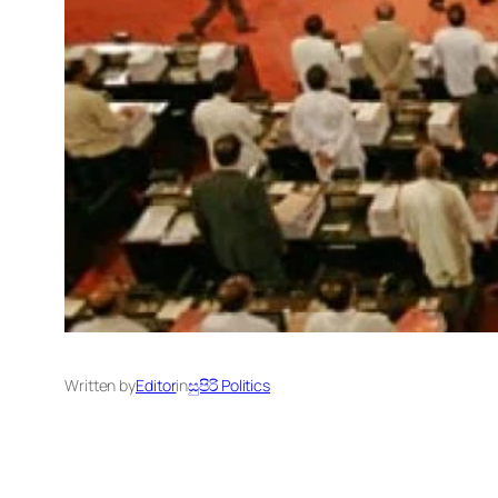
Written by
Editor
in
සුපිරි Politics