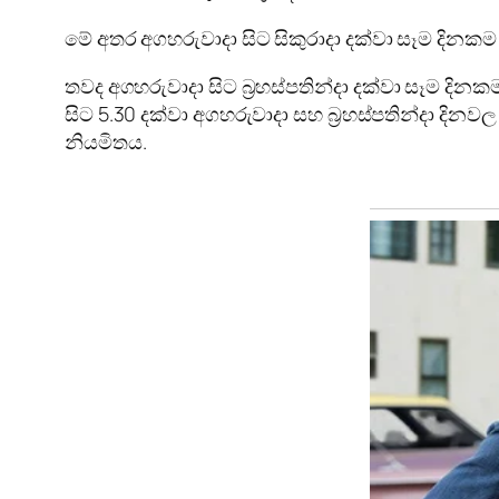
මේ අතර අගහරුවාදා සිට සිකුරාදා දක්වා සෑම දිනකම 
තවද අගහරුවාදා සිට බ්‍රහස්පතින්දා දක්වා සෑම දි
සිට 5.30 දක්වා අගහරුවාදා සහ බ්‍රහස්පතින්දා ද
නියමිතය.