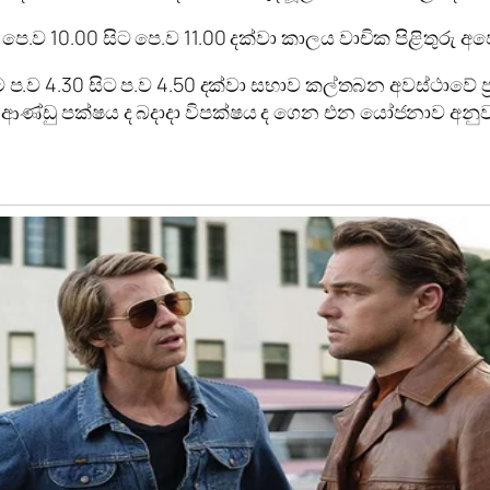
පෙ.ව 10.00 සිට පෙ.ව 11.00 දක්වා කාලය වාචික පිළිතුරු අ
නකම ප.ව 4.30 සිට ප.ව 4.50 දක්වා සභාව කල්තබන අවස්ථාවේ
ිනවල ආණ්ඩු පක්ෂය ද බදාදා විපක්ෂය ද ගෙන එන යෝජනාව අ