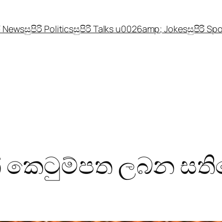
රි News
සුපිරි Politics
සුපිරි Talks u0026amp; Jokes
සුපිරි Sp
් කෙටුම්පත ලබන සත