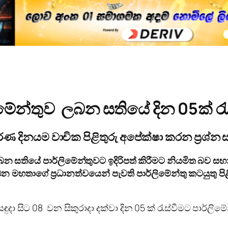
ිමේන්තුව ලබන සතියේ දින
05
ක් ර
ර්ණ දිනයම වාචික පිළිතුරු අපේක්ෂා කරන ප්‍රශ
සතියේ පාර්ලිමේන්තුවට ඉදිරිපත් කිරීමට නියමිත බව සභ
හතාගේ ප්‍රධානත්වයෙන් පැවති පාර්ලිමේන්තු කටයුතු පිළ
ා සිට 08 වන සිකුරාදා දක්වා දින 05 ක් රැස්වීමට පාර්ලිම