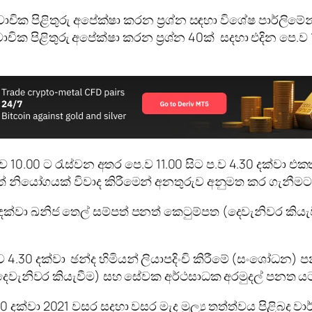
ාචික පිළිතුරු අපේක්ෂා කරන ප්‍රශ්න සඳහා විශේෂ පාර්ලිමේන
චික පිළිතුරු අපේක්ෂා කරන ප්‍රශ්න 40ක් සදහා එදින පෙ.ව
.ව 10.00 ට රැස්වන අතර පෙ.ව 11.00 සිට ප.ව 4.30 දක්වා
නියෝගයක් විවාද කිරීමෙන් අනතුරුව අනුමත කර ගැනීමට
30 දක්වා ඛනිජ තෙල් සම්පත් පනත් කෙටුම්පත (දෙවැනිවර කි
 ප.ව 4.30 දක්වා ඡන්ද හිමියන් ලියාපදිංචි කිරීමේ (සංශෝධන
දෙවැනිවර කියැවීම) සහ සේවක අර්ථසාධක අරමුදල් පනත ය
30 දක්වා 2021 වසර සදහා වසර මැද මූල්‍ය තත්ත්වය පිළිබද ව