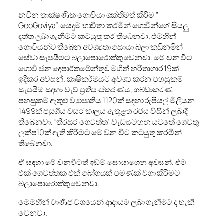
නවීන තාක්ෂණික ගොවියා ශක්තිමත් කිරීම ”
GeoGoviya” යෙදුම භාවිතා කරමින් ගොවීන්ගේ සියලු
දත්ත ලබා ගැනීමට කටයුතු කර තිබෙනවා. එමඟින්
ගොවියන්ට තිබෙන අවශ්‍යතා සොයා බලා කඩිනමින්
සේවා සැපයීමට බලාපොරොත්තු වෙනවා. මේ වන විට
ගොවි ජන දෙපාර්තමේන්තුව මගින් හරිතාගාර 19ක්
ඉදිකර අවසන්. කෘෂිකර්මයට අවශ්‍ය කරන පහසුකම්
සැපයීම සඳහා වැව් ප්‍රතිසංස්කරණය, ගබඩාකරණ
පහසුකම් ඇතුළු ව්‍යාපෘතිය 1120ක් සඳහා රුපියල් මිලියන
1499ක් පසුගිය වසර කාලය ඇතුළත රජය විසින් ලබාදී
තිබෙනවා. “තිරසර ගෙවත්ත” වැඩසටහන යටතේ ගෙවතු
ලක්ෂ10ක් ඇති කිරීමට මේ වන විට කටයුතු කරමින්
තිබෙනවා.
ඒ සඳහා මේ වනවිටත් ඉඩම් සොයාගෙන අවසන්. එම
එක් ගෙවත්තක එක් බෝගයක් පමණක් වගා කිරීමට
බලාපොරොත්තු වෙනවා.
මෙමඟින් වාණිජ වශයෙන් ආදායම් ලබා ගැනීමට ද හැකි
වෙනවා.