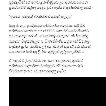
පුද්ගලයින්ගේ ෆේස්බුක් ගිණුම්වලට අනවසරයෙන්
ප්‍රවේශ වීම පිළිබඳ ඔහු හදාරා ඇත්තේ අන්තර්ජාලයෙනි.
“ඉගෙන ගත්තේ Youtube එකෙන් බලලා.”
ඔහු ජා ඇළ ප්‍රදේශයේ කර්මාන්ත ශාලාවක සම්මුඛ
පරීක්ෂණයකට සහභාගී වීමට යන බව දෙමාපියන්ට
පවසා අදාළ තරුණියට චොකලට් පැකට් කිහිපයක්ද
රැගෙන පිළියන්දලට පැමිණ තිබිණි. ඔහුගෙන් සිදුකළ
වැඩිදුර ප්‍රශ්න කිරීම්වලදී අනාවරණ වුණේ තරුණියන්
රැසකගෙන් මොහු ලිංගික අල්ලස් ඉල්ලා ඇති බවය.
ඒ අනුව වැඩිදුර විමර්ශන සඳහා සැකකරු අපරාධ
පරීක්ෂණ දෙපාර්තමේන්තුවේ පරිගණක අපරාධ
විමර්ශන අංශය වෙත භාරදෙනු ලැබීය.