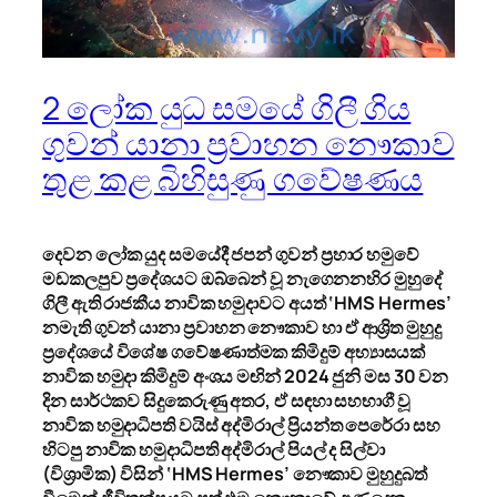
2 ලෝක යුධ සමයේ ගිලී ගිය
ගුවන් යානා ප්‍රවාහන නෞකාව
තුළ කළ බිහිසුණු ගවේෂණය
දෙවන ලෝක යුද සමයේදී ජපන් ගුවන් ප්‍රහාර හමුවේ
මඩකලපුව ප්‍රදේශයට ඔබ්බෙන් වූ නැගෙනනහිර මුහුදේ
ගිලී ඇති රාජකීය නාවික හමුදාවට අයත් ‘HMS Hermes’
නමැති ගුවන් යානා ප්‍රවාහන නෞකාව හා ඒ ආශ්‍රිත මුහුදු
ප්‍රදේශයේ විශේෂ ගවේෂණාත්මක කිමිදුම් අභ්‍යාසයක්
නාවික හමුදා කිමිදුම් අංශය මඟින් 2024 ජුනි මස 30 වන
දින සාර්ථකව සිදුකෙරුණු අතර, ඒ සඳහා සහභාගී වූ
නාවික හමුදාධිපති වයිස් අද්මිරාල් ප්‍රියන්ත පෙරේරා සහ
හිටපු නාවික හමුදාධිපති අද්මිරාල් පියල් ද සිල්වා
(විශ්‍රාමික) විසින් ‘HMS Hermes’ නෞකාව මුහුදුබත්