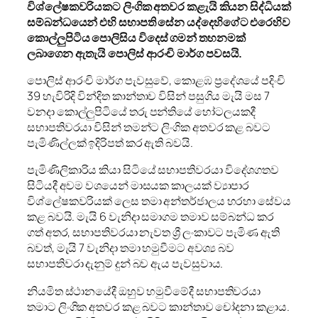
විශ්ලේෂකවරියකට ලිංගික අතවර කළැයි කියන සිද්ධියක්
සම්බන්ධයෙන් එහි සභාපති සේන යද්දෙහිගේට එරෙහිව
කොල්ලුපිටිය පොලිසිය විදෙස් ගමන් තහනමක්
ලබාගෙන ඇතැයි පොලිස් ආරංචි මාර්ග පවසයි.
පොලිස් ආරංචි මාර්ග පැවසුවේ, කොළඹ ප්‍රදේශයේ පදිංචි
39 හැවිරිදි වින්දිත කාන්තාව විසින් පසුගිය මැයි මස 7
වනදා කොල්ලුපිටියේ තරු පන්තියේ හෝටලයකදී
සභාපතිවරයා විසින් තමන්ට ලිංගික අතවර කළ බවට
පැමිණිල්ලක් ඉදිරිපත් කර ඇති බවයි.
පැමිණිලිකාරිය කියා සිටියේ සභාපතිවරයා විදේශගතව
සිටියදී අවම වශයෙන් මාසයක කාලයක් ව්‍යාපාර
විශ්ලේෂකවරියක් ලෙස තමා අන්තර්ජාලය හරහා සේවය
කළ බවයි. මැයි 6 වැනිදා සමාගම තමාව සම්බන්ධ කර
ගත් අතර, සභාපතිවරයා නැවත ශ්‍රී ලංකාවට පැමිණ ඇති
බවත්, මැයි 7 වැනිදා තමා හමුවීමට අවශ්‍ය බව
සභාපතිවරා දැනුම් දුන් බව ඇය පැවසුවාය.
නියමිත ස්ථානයේදී ඔහුව හමුවීමේදී සභාපතිවරයා
තමාට ලිංගික අතවර කළ බවට කාන්තාව චෝදනා කළාය.