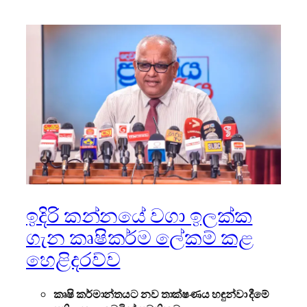
ඉදිරි කන්නයේ වගා ඉලක්ක
ගැන කෘෂිකර්ම ලේකම් කළ
හෙළිදරව්ව
කෘෂි කර්මාන්තයට නව තාක්ෂණය හඳුන්වා දීමේ