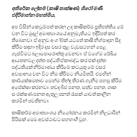
අතිරේක ලේකම් (කෘෂි තාක්ෂණ) ශිරෝ මණී
එදිරිමාන්න මහත්මිය,
අප විසින් කෙටුම්පත් කරන ලද කෘෂිකර්ම ප්‍රතිපත්තිය මේ
වන විට මුදල් අමාත්‍යාංශයේ අනුමැතියට ඉදිරිපත් කර
තිබෙනවා. ඒ අනුව අංග 10ක් යටතේ කෘෂි නිශ්පාදන සිදු
කිරීම සඳහා ඉදිර දස වසර තුළ වැඩසටහන් පෙළ
ගැස්වීමට බලාපොරොත්තු වෙනවා. ඒ වගේම රේඛීය
ආයතනවල දත්ත පද්ධති ඒකාබද්ධ කර එක් දත්ත
පද්ධතියක් නිර්මාණය කිරීමේ කටයුතු මේ වසර
අවසානය වන විට නිම කිරීමට නියමිතයි. එමඟින්
කාර්යක්ෂමතාව මෙන්ම තීන්දු තීරණ ගැනීම පහසු කිරීම
අපේක්ෂා කරනවා. තවද බීජ පනත, සත්ව පනත, ශාක
සංරක්ෂණ පනත ඇතුලු පනත් රැසක් යාවත් කාලීන
කරමින් පවතිනවා.
කෘෂිකර්ම අමාත්‍යාංශය නියෝජනය කරමින් නිලධාරීන්
පිරිසක් මෙම අවස්ථාවට සහභාගී වූහ.