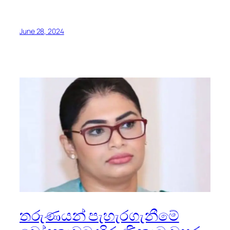
June 28, 2024
තරුණයන් පැහැරගැනීමේ