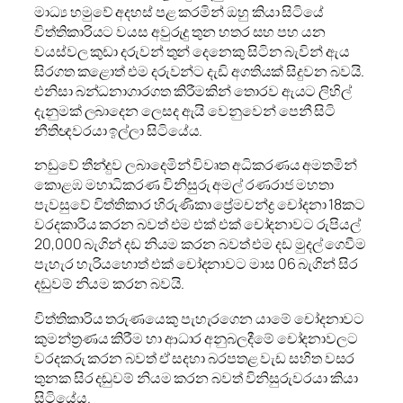
මාධ්‍ය හමුවේ අදහස් පළ කරමින් ඔහු කියා සිටියේ
විත්තිකාරියට වයස අවුරුදු තුන හතර සහ පහ යන
වයස්වල කුඩා දරුවන් තුන් දෙනෙකු සිටින බැවින් ඇය
සිරගත කළොත් එම දරුවන්ට දැඩි අගතියක් සිදුවන බවයි.
එනිසා බන්ධනාගාරගත කිරීමකින් තොරව ඇයට ලිහිල්
දැනුමක් ලබාදෙන ලෙසද ඇයි වෙනුවෙන් පෙනී සිටි
නීතිඥවරයා ඉල්ලා සිටියේය.
නඩුවේ තීන්දුව ලබාදෙමින් විවෘත අධිකරණය අමතමින්
කොළඹ මහාධිකරණ විනිසුරු අමල් රණරාජ මහතා
පැවසුවේ විත්තිකාර හිරුණිකා ප්‍රේමචන්ද්‍ර චෝදනා 18කට
වරදකාරිය කරන බවත් එම එක් එක් චෝදනාවට රුපියල්
20,000 බැගින් දඩ නියම කරන බවත් එම දඩ මුදල් ගෙවීම
පැහැර හැරියහොත් එක් චෝදනාවට මාස 06 බැගින් සිර
දඬුවම් නියම කරන බවයි.
විත්තිකාරිය තරුණයෙකු පැහැරගෙන යාමේ චෝදනාවට
කුමන්ත්‍රණය කිරීම හා ආධාර අනුබලදීමේ චෝදනාවලට
වරදකරු කරන බවත් ඒ සදහා බරපතළ වැඩ සහිත වසර
තුනක සිර දඬුවම් නියම කරන බවත් විනිසුරුවරයා කියා
සිටියේය.