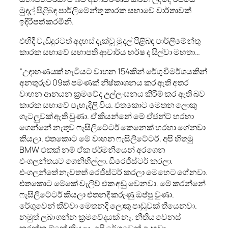
මුදල් පිළිබඳ පාර්ලිමේන්තු කාරක සභාවේ වාර්තාවක්
ඉදිරිපත් කරමිනි.
එහිදී වැඩිදුරටත් අදහස් දැක්වූ මුදල් පිළිබඳ පාර්ලිමේන්තු
කාරක සභාවේ සභාපති ආචාර්ය හර්ෂ ද සිල්වා මහතා…
“උදාහණයක් හැටියට වාහන 154කින් රේගු විමර්ශයකින්
අනතුරුව 09ක් පමණක් නිෂ්කාශනය කර ඇති අතර
වාහන ආනයන ක්‍රමවේද උල්ලංඝනය කිරීම් කර ඇති බව
කාරක සභාවේ පැහැදිලි විය. එතකොට මෙතන ලොකු
ගැටලුවක් ඇති වුණා. ඒ කියන්නේ මේ ඒජන්ට් හරහා
ගෙන්නේ නැතුව ෆැසිලිටේටර් කෙනෙක් හරහා ගේනවා
කියලා. එතකොට මේ වාහන ෆැසිලිටේටර්, අපි හිතමු
BMW එකක් නම් ඒක ජර්මනියෙන් අරගෙන
එංගලන්තයට ගෙනිහිල්ලා. ඩීරෙජිස්ටර් කරලා.
එංගලන්තේ නැවතත් රෙජිස්ටර් කරලා මෙහෙට ගේනවා.
එතකොට මේකේ වැලිව් එක අඩු වෙනවා. මේ කරන්නේ
ෆැසිලිටේටර් කියලා එතනදී කරුණු ඔප්පු වුණා.
රේගුවෙන් කිව්වා මෙතනදි ලොකු පාඩුවක් තියෙනවා.
නමුත් ලබා ගන්න ක්‍රමවේදයක් නෑ. නීතිය වෙනස්