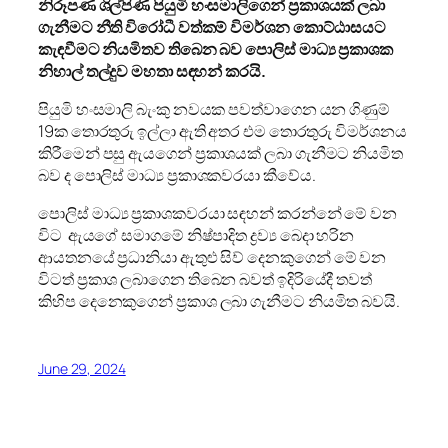
නිරූපණ ශිල්පිණි පියුමි හංසමාලිගෙන් ප්‍රකාශයක් ලබා
ගැනීමට නීති විරෝධී වත්කම් විමර්ශන කොට්ඨාසයට
කැඳවීමට නියමිතව තිබෙන බව පොලිස් මාධ්‍ය ප්‍රකාශක
නිහාල් තල්දුව මහතා සඳහන් කරයි.
පියුමි හංසමාලි බැංකු නවයක පවත්වාගෙන යන ගිණුම්
19ක තොරතුරු ඉල්ලා ඇති අතර එම තොරතුරු විමර්ශනය
කිරීමෙන් පසු ඇයගෙන් ප්‍රකාශයක් ලබා ගැනීමට නියමිත
බව ද පොලිස් මාධ්‍ය ප්‍රකාශකවරයා කීවේය.
පොලිස් මාධ්‍ය ප්‍රකාශකවරයා සඳහන් කරන්නේ මේ වන
විට ඇයගේ සමාගමේ නිෂ්පාදිත ද්‍රව්‍ය බෙදා හරින
ආයතනයේ ප්‍රධානියා ඇතුළු සිව් දෙනකුගෙන් මේ වන
විටත් ප්‍රකාශ ලබාගෙන තිබෙන බවත් ඉදිරියේදී තවත්
කිහිප දෙනෙකුගෙන් ප්‍රකාශ ලබා ගැනීමට නියමිත බවයි.
June 29, 2024