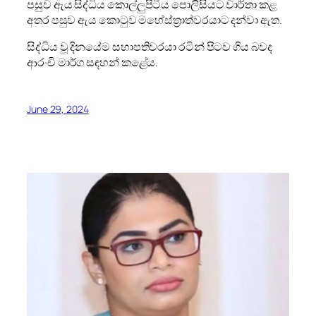
පසුව ඇය සිද්ධිය කොල්ලුපිටිය පොලිසියට වාර්තා කළ
අතර පසුව ඇය කොටුව මහේස්ත්‍රාත්වරයාට දන්වා ඇත.
සිද්ධිය වූ දිනයේම සභාපතිවරයා රටින් පිටව ගිය බවද
ආරංචි මාර්ග සඳහන් කළේය.
June 29, 2024