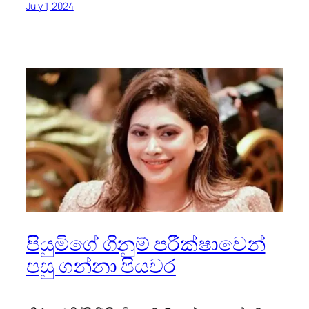
July 1, 2024
පියුමිගේ ගිනුම් පරීක්ෂාවෙන්
පසු ගන්නා පියවර