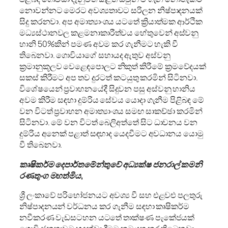
නොවන්නට මෙරට අවශ්‍යතාවට සරිලන නිෂ්පාදනයක්
සිදු කරනවා. අප අමාත්‍යාංශය යටතේ ක්‍රියාත්මක ආර්ථික
මධ්‍යස්ථානවල කළමනාකාරීත්වය හේතුවෙන් අස්වනු
හානි 50%කින් පමණ අවම කර ගැනීමට හැකි වී
තිබෙනවා. ගොවියාගේ සහායද ඇතුව අස්වනු
ක්‍රමානුකූලව වෙළෙඳපොලට නිකුත් කිරීමේ ක්‍රමවේදයක්
සකස් කිරීමට අප තව දුරටත් කටයුතු කරමින් සිටිනවා.
විශේෂයෙන් ප්‍රවාහනයේදී සිදුවන පසු අස්වනු හානිය
අවම කිරීම සඳහා දුම්රිය සේවය යොදා ගැනීම පිළිබඳ මේ
වන විටත් ප්‍රවාහන අමාත්‍යාංශය සමඟ සාකච්ඡා කරමින්
සිටිනවා. මේ වන විටත් බෙලිඅත්තේ සිට ධාවනය වන
දුම්රිය අනෙක් පළාත් සඳහාද යෙදවීමට අවධානය යොමු
වී තිබෙනවා.
කෘෂිකර්ම දෙපාර්තමේන්තුවේ අධ්‍යක්ෂ ජනරාල් කමනි
රණතුංග මහත්මිය,
ශ්‍රී ලංකාවේ පරිභෝජනයට අවශ්‍ය වී සහ එළවළු පලතුරු
නිෂ්පාදනයන් වර්ධනය කර ගැනීම සඳහා කෘෂිකර්ම
නවීකරණ වැඩසටහන යටතේ තාක්ෂණ පැකේජයක්