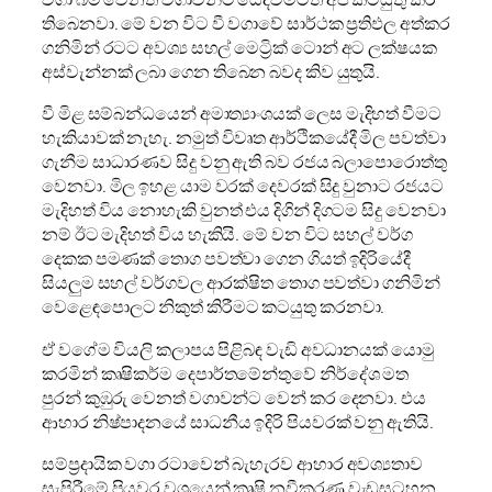
තිබෙනවා. මේ වන විට වී වගාවේ සාර්ථක ප්‍රතිඵල අත්කර
ගනිමින් රටට අවශ්‍ය සහල් මෙට්‍රික් ටොන් අට ලක්ෂයක
අස්වැන්නක් ලබා ගෙන තිබෙන බවද කිව යුතුයි.
වී මිළ සම්බන්ධයෙන් අමාත්‍යාංශයක් ලෙස මැදිහත් වීමට
හැකියාවක් නැහැ. නමුත් විවෘත ආර්ථිකයේදී මිල පවත්වා
‍ගැනීම සාධාරණව සිදු වනු ඇති බව රජය බලාපොරොත්තු
වෙනවා. මිල ඉහළ යාම වරක් දෙවරක් සිදු වුනාට රජයට
මැදිහත් විය නොහැකි වුනත් එය දිගින් දිගටම සිදු වෙනවා
නම් ඊට මැදිහත් විය හැකියි. මේ වන විට සහල් වර්ග
දෙකක පමණක් තොග පවත්වා ගෙන ගියත් ඉදිරියේදී
සියලුම සහල් වර්ගවල ආරක්ෂිත තොග පවත්වා ගනිමින්
වෙළෙඳපොලට නිකුත් කිරීමට කටයුතු කරනවා.
ඒ වගේම වියලි කලාපය පිළිබඳ වැඩි අවධානයක් යොමු
කරමින් කෘෂිකර්ම දෙපාර්තමේන්තුවේ නිර්දේශ මත
පුරන් කුඹුරු වෙනත් වගාවන්ට වෙන් කර දෙනවා. එය
ආහාර නිෂ්පාදනයේ සාධනීය ඉදිරි පියවරක් වනු ඇතියි.
සම්ප්‍රදායික වගා රටාවෙන් බැහැරව ආහාර අවශ්‍යතාව
සැපිරීමේ පියවර වශයෙන් කෘෂි නවීකරණ වැඩසටහන