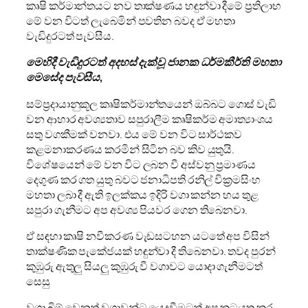
කෘෂි කර්මාන්තයට නව තාක්ෂණය හඳුන්වා දීමේ ප්‍රතිලාභ
මේ වන විටත් ලැබෙමින් පවතින බවද ඒ මහතා
වැඩිදුරටත් පැවසීය.
මෙහිදී වැඩිදුරටත් අදහස් දැක්වූ ජානක ධර්මකීර්ති මහතා
මෙසේද පැවසීය,
සම්ප්‍රදායානුකූල කෘෂිකර්මාන්තයෙන් ඔබ්බට ගොස් වැඩි
වන ආහාර අවශ්‍යතාව සපුරාලීම කෘෂිකර්ම අමාත්‍යාංශය
සතු වගකීමක් වනවා. එය මේ වන විට සාර්ථකව
කළමනාකරණය කරමින් සිටින බව කිව යුතුයි.
විශේෂයෙන් මේ වන විට ලබන වී අස්වනු ප්‍රමාණය
දෙගුණ කර ගත යුතු බවට ජනාධිපති රනිල් වික්‍රමසිංහ
මහතා ලබා දී ඇති ඉලක්කය ඉදිරි වගා කන්න හය තුළ
සපුරා ගැනීමට අප අවශ්‍ය පියවර ගෙන තිබෙනවා.
ඒ සඳහා කෘෂි නවීකරණ වැඩසටහන යටතේ අප විසින්
තාක්ෂණික පැකේජයක් හඳුන්වා දී තිබෙනවා. තවද පුරන්
කුඹුරු ඇතුලු සියලු කුඹුරු වී වගාවට යොදා ගැනීමටත්
සෙසු
වගා බිම් වෙනත් වගාවන්ට යෙදවීමටත් අප කටයුතු කර