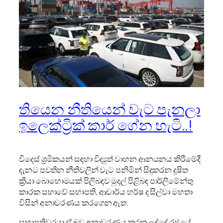
තියෙන නීතියෙන් වැට පැනලා
ඉලෙක්ට්‍රික් කාර් ගේන හැටි..!
විදෙස් ශ්‍රමිකයන් සඳහා විද්‍යුත් වාහන ආනයනය කිරීමේදී
දැනට පවතින නීතිවලින් වැට පනිමින් සිදුකරන දූෂිත
ක්‍රියා බොහොමයක් පිලිබඳව මුදල් පිළිබඳ පාර්ලිමේන්තු
කාරක සභාවේ සභාපති, ආචාර්ය හර්ෂ ද සිල්වා මහතා
විසින් අනාවරණය කරගෙන ඇත.
සභාපතිවරයා ඒ බව අනාවරණය කරන ලද්දේ රජයේ