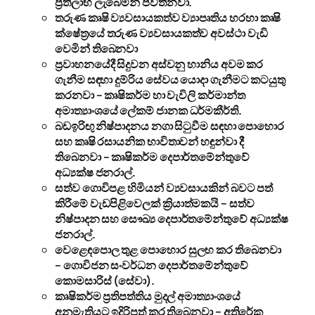
ප්‍රතිලාභ ලැබෙමින් පවතිනවා.
තරුණ කෘෂි ව්‍යවසායකත්ව ව්‍යාපෘතිය හරහා කෘෂි
ක්ෂේත්‍රයේ තරුණ ව්‍යවසායකත්ව අවස්ථා වැඩි
වෙමින් තිබෙනවා
ප්‍රවාහනයේදී සිදුවන අස්වනු හානිය අවම කර
ගැනීම සඳහා දුම්රිය සේවය යොදා ගැනීමට කටයුතු
කරනවා – කෘෂිකර්ම හා වැවිලි කර්මාන්ත
අමාත්‍යාංශයේ ලේකම් ජානක ධර්මකීර්ති.
බඩඉරිඟු නිෂ්පාදනය නගා සිටුවීම සඳහා පොහොර
සහ කෘෂි රසායනික භාවිතාවන් හඳුන්වා දී
තිබෙනවා – කෘෂිකර්ම දෙපාර්තමේන්තුවේ
අධ්‍යක්ෂ ජනරාල්.
සත්ව ගොවිපළ හිමියන් ව්‍යවසායකින් බවට පත්
කිරීමේ වැඩපිළිවෙලක් ක්‍රියාත්මකයි – සත්ව
නිෂ්පාදන සහ සෞඛ්‍ය දෙපාර්තමේන්තුවේ අධ්‍යක්ෂ
ජනරාල්.
වෙළෙඳපොල තුළ පොහොර සුලභ කර තිබෙනවා
– ගොවිජන සංවර්ධන දෙපාර්තමේන්තුවේ
කොමසාරිස් (සේවා).
කෘෂිකර්ම ප්‍රතිපත්තිය මුදල් අමාත්‍යාංශයේ
අනුමැතියට ඉදිරිපත් කර තිබෙනවා – අතිරේක