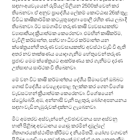
සඳහා අයවැයෙන් රුපියල් මිලියන 2500ක් වෙන් කර
තිබෙනවා. ඒ අනුව ප්‍රාදේශීය ලේකම් කොට්ඨාස 26ක් තුළ
විවිධ කෘෂිකාර්මික කටයුතු සඳහා පොලී රහිත ණය ලබා දී
තිබෙනවා. ඊට සමගාමීව තරුණ කෘෂි ව්‍යවසායකත්ව
ව්‍යාපෘතියද ක්‍රියාත්මක කෙරෙනවා. එමඟින් කෘෂිකර්ම,
වැවිලි කර්මාන්ත, සත්ව හා ධීවර කර්මාන්ත යන
ක්ෂේත්‍රයන්හි තරුණ ව්‍යවසායකත්ව අවස්ථා වැඩි වී ඇති
අතර නව තාක්ෂණය යොදා ගැනීම හේතුවෙන් තරුණ
ප්‍රජාව මෙම ක්ෂේත්‍රයට ආකර්ෂණය කර ගැනීමට දරණ
උත්සාහය සාර්ථක වී තිබෙනවා.
මේ වන විට කෘෂි කර්මාන්තය දේශීය සීමාවෙන් ඔබ්බට
ගොස් විදේශීය වෙළෙඳපොළ ඉලක්ක කර ගෙන විශේෂ
වැඩසටහන් ක්‍රියාත්මක කෙරෙනවා. විශේෂයෙන්
ස්ට්‍රෝබෙරි, අඹ, අන්නාසි වැනි පළතුරු බෝග අපනයනය
සඳහා වැඩි නැඹුරුවක් දක්නට ලැබෙනවා.
මීට අමතරව අස්වැන්නේ උච්ඡාවචනය සහ අස්වනු
හානි පිළිබඳ අවධානය යොමු කරමින් දඹුල්ලේ
ශීතාගාරයක් ස්ථාපිත කිරීමට ද නියමිතයි. යෝග්‍ය වගාවන්
පිළිබඳ ගොවියා දැනුවත් කළත් ඔවුන් ඒ ගැන නොතැකීම