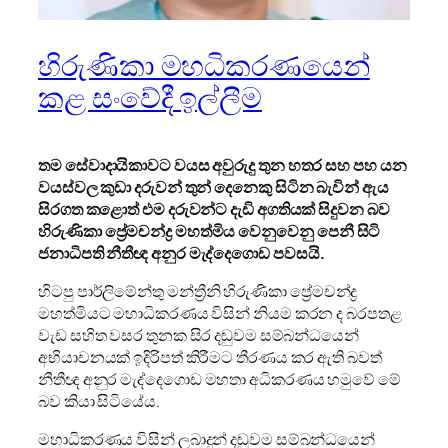
හිරුණිකා මහධිකරණයෙන්
කළ සංවේදී ඉල්ලීම
තම සේවාදායිකාවට වයස අවුරුදු තුන හතර සහ පහ යන
වයස්වල කුඩා දරුවන් තුන් දෙනෙකු සිටින බැවින් ඇය
සිරගත කළොත් එම දරුවන්ට දැඩි අගතියක් සිදුවන බව
හිරුණිකා ප්‍රේමචන්ද්‍ර මහත්මිය
වෙනුවෙනු පෙනී සිටි
ජනාධිපති නීතීඥ අනුර මැද්දෙගොඩ පවසයි.
හිටපු පාර්ලිමේන්තු මන්ත්‍රීනි හිරුණිකා ප්‍රේමචන්ද්‍ර
මහත්මියට මහාධිකරණය විසින් නියම කරන ද බරපතළ
වැඩ සහිත වසර තුනක සිර දඬුවම සම්බන්ධයෙන්
අභියාචනයක් ඉදිරිපත් කිරීමට තීරණය කර ඇති බවත්
නීතීඥ අනුර මැද්දෙගොඩ මහතා අධිකරණය හමුවේ මේ
බව කියා සිටියේය.
මහාධිකරණය විසින් ලබාදුන් දඬුවම සම්බන්ධයෙන්