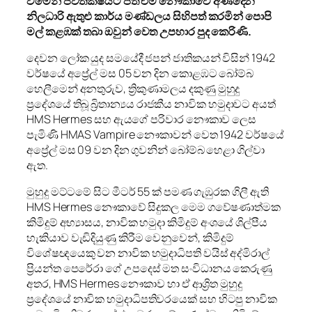
වීමෙන් ජීවිතක්ෂයට පත් එම නෞකාවේ අණදෙන
නිලධාරි ඇතුළු කාර්ය මණ්ඩලය සිහිපත් කරමින් පොපි
මල් කළඹක් තබා ඔවුන් වෙත උපහාර පුද කෙරිණි.
දෙවන ලෝක යුද සමයේදී ජපන් ජාතිකයන් විසින් 1942
වර්ෂයේ අප්‍රේල් මස 05 වන දින කොළඹට බෝම්බ
හෙලීමෙන් අනතුරුව, ත්‍රිකුණාමලය දකුණු මුහුදු
ප්‍රදේශයේ තිබූ බ්‍රිතාන්‍යය රාජකීය නාවික හමුදාවට අයත්
HMS Hermes සහ ඇයගේ පරිවාර නෞකාව ලෙස
පැමිණි HMAS Vampire නෞකාවන් වෙත 1942 වර්ෂයේ
අප්‍රේල් මස 09 වන දින ගුවනින් බෝම්බ හෙළා ගිල්වා
ඇත.
මුහුදු මට්ටමේ සිට මීටර් 55 ක් පමණ ගැඹුරක ගිලී ඇති
HMS Hermes නෞකාවේ සිදුකල මෙම ගවේෂණාත්මක
කිමිදුම් අභ්‍යාසය, නාවික හමුදා කිමිදුම් අංශයේ ශිල්පීය
හැකියාව වැඩිදියුණු කිරීම වෙනුවෙන්, කිමිදුම්
විශේෂඥයෙකු වන නාවික හමුදාධිපති වයිස් අද්මිරාල්
ප්‍රියන්ත පෙරේරා ගේ උපදෙස් මත සංවිධානය කෙරුණු
අතර, HMS Hermes නෞකාව හා ඒ ආශ්‍රිත මුහුදු
ප්‍රදේශයේ නාවික හමුදාධිපතිවරයෙක් සහ හිටපු නාවික