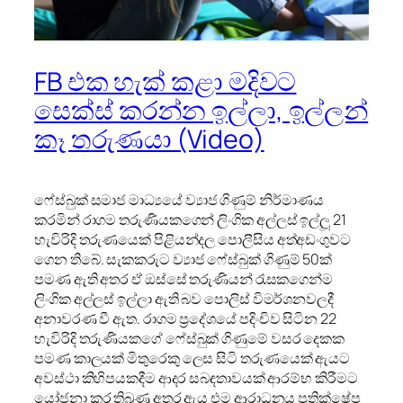
FB එක හැක් කළා මදිවට
සෙක්ස් කරන්න ඉල්ලා, ඉල්ලන්
කෑ තරුණයා (Video)
ෆේස්බුක් සමාජ මාධ්‍යයේ ව්‍යාජ ගිණුම් නිර්මාණය
කරමින් රාගම තරුණියකගෙන් ලිංගික අල්ලස් ඉල්ලූ 21
හැවිරිදි තරුණයෙක් පිළියන්දල පොලීසිය අත්අඩංගුවට
ගෙන තිබේ. සැකකරුට ව්‍යාජ ෆේස්බුක් ගිණුම් 50ක්
පමණ ඇති අතර ඒ ඔස්සේ තරුණියන් රැසකගෙන්ම
ලිංගික අල්ලස් ඉල්ලා ඇති බව පොලිස් විමර්ශනවලදී
අනාවරණ වී ඇත. රාගම ප්‍රදේශයේ පදිංචිව සිටින 22
හැවිරිදි තරුණියකගේ ෆේස්බුක් ගිණුමේ වසර දෙකක
පමණ කාලයක් මිතුරෙකු ලෙස සිටි තරුණයෙක් ඇයට
අවස්ථා කිහිපයකදීම ආදර සබඳතාවයක් ආරම්භ කිරීමට
යෝජනා කර තිබුණු අතර ඇය එම ආරාධනය ප්‍රතික්ෂේප