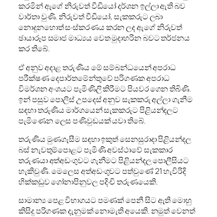
කරමින් ඇගේ නිරුවත් වීඩීයෝ දර්ශන ඉල්ලා ඇති බව
වාර්තා වුණි. නිරුවත් වීඩීයෝ, සැකකරුට ලබා
නොදුනහොත් සංස්කරණය කරන ලද ඇගේ නිරුවත්
ඡායාරූප සමාජ මාධ්‍යය වෙත මුදාහරින බවට තර්ජනය
කර තිබේ.
ඒ අනුව අදාළ තරුණිය මේ සම්බන්ධයෙන් අපරාධ
පරීක්ෂණ දෙපාර්තමේන්තුවේ පරිගණක අපරාධ
විමර්ශන අංශයට පැමිණිලි කිරීමට පියවර ගෙන තිබිණි.
ඉන් පසුව පොලිස් උපදෙස් අනුව සැකකරු අල්ලා ගැනීම
සඳහා තරුණිය මාර්ගයෙන් සැකකරුට පිළියන්දලට
පැමිණෙන ලෙස පණිවුඩයක් යවා තිබේ.
තරුණිය මුණගැසීම සඳහා ඉකුත් සෙනසුරාදා පිළියන්දල
බස් නැවතුම්පොළට පැමිණි අවස්ථාවේ සැකකාර
තරුණයා අත්අඩංගුවට ගැනීමට පිළියන්දල පොලීසියට
හැකිවුණි. මෙලෙස අත්අඩංගුවට පත්වුණේ 21 හැවිරිදි
හික්කඩුව ගෝනාපිනුවල පදිංචි තරුණයෙකි.
සාමාන්‍ය පෙළ විභාගයට පමණක් පෙනී සිට ඇති මොහු
කිසිදු පරිගණක දැනුමක් නොමැති අයෙකි. නමුත් වෙනත්