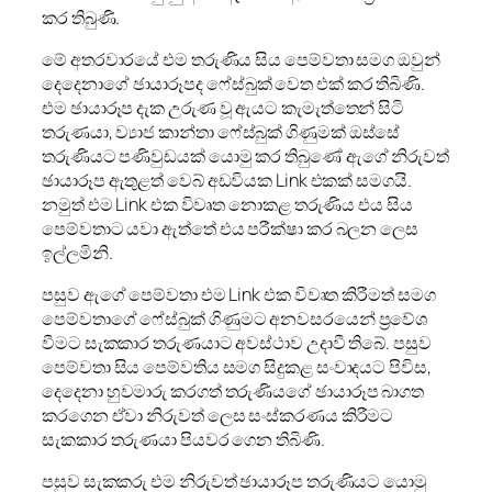
කර තිබුණි.
මේ අතරවාරයේ එම තරුණිය සිය පෙම්වතා සමග ඔවුන්
දෙදෙනාගේ ඡායාරූපද ෆේස්බුක් වෙත එක් කර තිබිණි.
එම ඡායාරූප දැක උරුණ වූ ඇයට කැමැත්තෙන් සිටි
තරුණයා, ව්‍යාජ කාන්තා ෆේස්බුක් ගිණුමක් ඔස්සේ
තරුණියට පණිවුඩයක් යොමු කර තිබුණේ ඇගේ නිරුවත්
ඡායාරූප ඇතුළත් වෙබ් අඩවියක Link එකක් සමගයි.
නමුත් එම Link එක විවෘත නොකළ තරුණිය එය සිය
පෙම්වතාට යවා ඇත්තේ එය පරීක්ෂා කර බලන ලෙස
ඉල්ලමිනි.
පසුව ඇගේ පෙම්වතා එම Link එක විවෘත කිරීමත් සමග
පෙම්වතාගේ ෆේස්බුක් ගිණුමට අනවසරයෙන් ප්‍රවේශ
වීමට සැකකාර තරුණයාට අවස්ථාව උදාවී තිබේ. පසුව
පෙම්වතා සිය පෙම්වතිය සමග සිදුකළ සංවාදයට පිවිස,
දෙදෙනා හුවමාරු කරගත් තරුණියගේ ඡායාරූප බාගත
කරගෙන ඒවා නිරුවත් ලෙස සංස්කරණය කිරීමට
සැකකාර තරුණයා පියවර ගෙන තිබිණි.
පසුව සැකකරු එම නිරුවත් ඡායාරූප තරුණියට යොමු