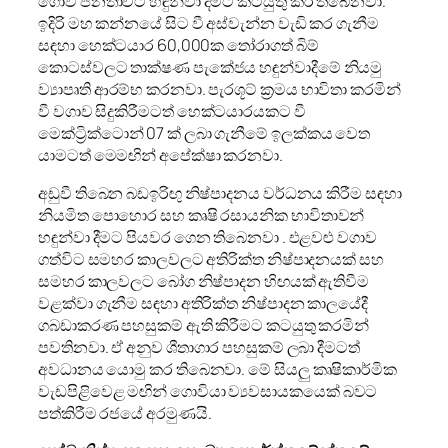
ගොවි ජනතාවට හඳුන්වා දීමට කටයුතු කර තිබෙනවා.
ඉදිරි මහ කන්නයේ සිට වී අස්වැන්න වැඩි කර ගැනීම
සඳහා හෙක්ටයාර 60,000ක තෝරාගත් බිම්
කොටස්වලට තාක්ෂණ පැකේජය හඳුන්වාදීමේ නියමු
ව්‍යාපෘති ආරම්භ කරනවා. පැරශූට් ක්‍රමය භාවිතා කරමින්
වී වගාව සිදුකිරීමටත් හෙක්ටයාරයකට වී
මෙක්ට්‍රික්ටොන් 07 ක් ලබා ගැනීමේ ඉලක්කය වෙත
යාමටත් මෙමඟින් අපේක්ෂා කරනවා.
අඩුවී තිබෙන බඩඉරිඟු නිෂ්පාදනය වර්ධනය කිරීම සඳහා
නියමිත පොහොර සහ කෘෂි රසායනික භාවිතාවන්
හඳුන්වා දීමට පියවර ගෙන තිබෙනවා . එළවළු වගාව
ගත්විට සමහර කාලවලට අතිරික්ත නිෂ්පාදනයක් සහ
සමහර කාලවලට බෝග නිෂ්පාදන හිඟයක් ඇතිවීම
වළක්වා ගැනීම සඳහා අතිරික්ත නිෂ්පාදන කාලයේදී
ගබඩාකරණ පහසුකම් ඇති කිරීමට කටයුතු කරමින්
පවතිනවා. ඒ අනුව ශීතාගාර පහසුකම් ලබා දීමටත්
අවධානය යොමු කර තිබෙනවා. මේ සියලු කෘෂිකාර්මික
වැඩපිළිවෙළ මඟින් ගොවියා ව්‍යවසායකයෙක් බවට
පත්කිරීම රජයේ අරමුණයි.