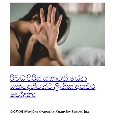
රිචඩ් පීරිස් සභාපති සේන
යක්දෙහිගේට ලිංගික අතවර
චෝදනා
රිචඩ් පීරිස් සමූහ ව්‍යාපාරයේ කාන්තා ව්‍යාපාරික