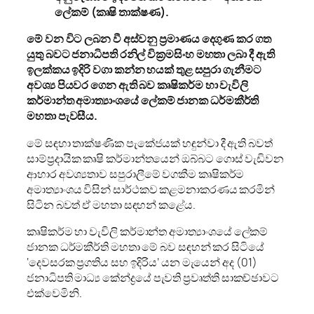
ලේකම් (කෘෂි තාක්ෂණ).
මේ වන විට ලබන වී අස්වනු ප්‍රමාණය දෙගුණ කර ගත
යුතු බවට ජනාධිපති රනිල් වික්‍රමසිංහ මහතා ලබා දී ඇති
ඉලක්කය ඉදිරි වගා කන්න හයක් තුළ සපුරා ගැනීමට
අවශ්‍ය පියවර ගෙන ඇති බව කෘෂිකර්ම හා වැවිලි
කර්මාන්ත අමාත්‍යාංශයේ ලේකම් ජානක ධර්මකීර්ති
මහතා පැවසීය.
මේ සඳහා තාක්ෂණික පැකේජයක් හඳුන්වා දී ඇති බවත්
සාම්ප්‍රදායික කෘෂි කර්මාන්තයෙන් ඔබ්බට ගොස් වැඩිවන
ආහාර අවශ්‍යතාව සපුරාලීමේ වගකීම කෘෂිකර්ම
අමාත්‍යාංශය විසින් සාර්ථකව කළමනාකරණය කරමින්
සිටින බවත් ඒ මහතා සඳහන් කළේය.
කෘෂිකර්ම හා වැවිලි කර්මාන්ත අමාත්‍යාංශයේ ලේකම්
ජානක ධර්මකීර්ති මහතා මේ බව සඳහන් කර සිටියේ
‘දෙවසරක ප්‍රගතිය සහ ඉදිරිය’ යන මැයෙන් අද (01)
ජනාධිපති මාධ්‍ය කේන්ද්‍රයේ පැවති ප්‍රවෘත්ති සාකච්ඡාවට
එක්වෙමිනි.