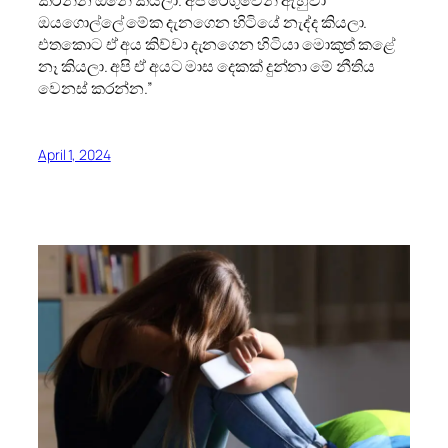
කරන්න ඕනේ කියලා. අපි රේගුවෙන් ඇහුවා
ඔයගොල්ලේ මේක දැනගෙන හිටියේ නැද්ද කියලා.
එතකොට ඒ අය කිව්වා දැනගෙන හිටියා මොකුත් කළේ
නෑ කියලා. අපි ඒ අයට මාස දෙකක් දුන්නා මේ නීතිය
වෙනස් කරන්න.”
April 1, 2024