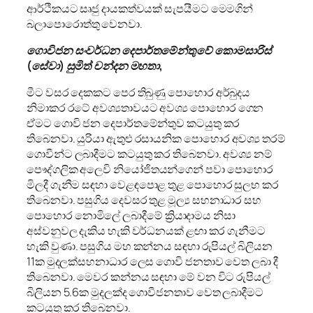
ආර්ථිකයට සෘජු දායකත්වයක් සැපයීමට මෙමගින්
බලාපොරොත්තු වෙනවා.
ගොවිජන සංවර්ධන දෙපාර්තමේන්තුවේ කොමසාරිස්
(සේවා) සුමිත් චන්දන මහතා,
මීට වසර දෙකකට පෙර තිබුණු පොහොර අර්බුදය
නිමාකර රටේ අවශ්‍යතාවයට අවශ්‍ය පොහොර ගෙන
ඒමට ගොවි ජන දෙපාර්තමේන්තුව කටයුතු කර
තිබෙනවා. යුරියා ඇතුළු රසායනික පොහොර අවශ්‍ය තරම්
ගොවීන්ට ලබාදීමට කටයුතු කර තිබෙනවා. අවශ්‍ය නම්
පෞද්ගලික අලෙවි නියෝජිතයන්ගෙන් පවා පොහොර
මිලදී ගැනීම සඳහා වෙළඳපොළ තුළ පොහොර සුලභ කර
තිබෙනවා. පසුගිය දෙවසර තුළ මූල්‍ය සහනාධාර සහ
පොහොර නොමිලේ ලබාදීමේ ක්‍රියාදාමය නිසා
අස්වනුවල දැකිය හැකි වර්ධනයක් ළඟා කර ගැනීමට
හැකි වුණා. පසුගිය මහ කන්නය සඳහා රුපියල් බිලියන
11ක මුදලක්සහනාධාර ලෙස ගොවි ජනතාව වෙත ලබා දී
තිබෙනවා. මෙවර කන්නය සඳහා මේ වන විට රුපියල්
බිලියන 5.6ක මුදලක්ද ගොවීජනතාව වෙත ලබාදීමට
කටයුතු කර තිබෙනවා.