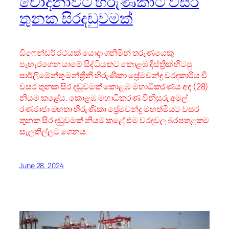
චෝදනාවට හිරුණිකාට වසර
තුනක සිරදඬුවමක්
ඩිෆෙන්ඩර් රථයක් යොදා ගනිමින් තරුණයෙකු
පැහැරගෙන යාමේ සිද්ධියකට කොළඹ දිස්ත්‍රික් හිටපු
පාර්ලිමේන්තු මන්ත්‍රීනී හිරුණිකා ප්‍රේමචන්ද්‍ර වරදකාරිය වී
වසර තුනක සිර දඬුවමක් කොළඹ මහාධිකරණය අද (28)
නියම කළේය. කොළඹ මහාධිකරණ විනිසුරු අමල්
රණරාජා මහතා හිරුණිකා ප්‍රේමචන්ද්‍ර මහත්මියට වසර
තුනක සිර දඬුවමක් නියම කළේ එම වරදවල බරපතළකම
සැලකිල්ලට ගෙනය.
June 28, 2024