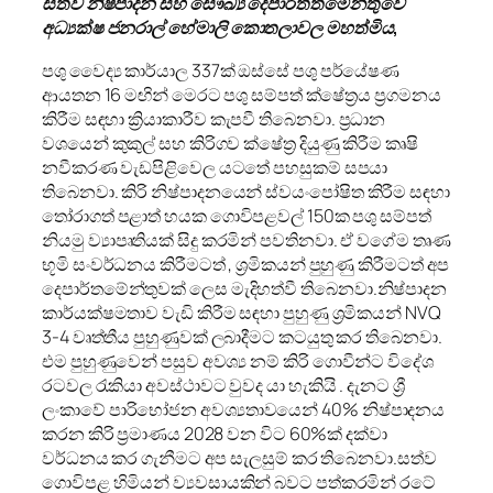
සත්ව නිෂ්පාදන සහ සෞඛ්‍ය දෙපාර්ත්තමේන්තුවේ
අධ්‍යක්ෂ ජනරාල් හේමාලි කොතලාවල මහත්මිය,
පශු වෛද්‍ය කාර්යාල 337ක් ඔස්සේ පශු පර්යේෂණ
ආයතන 16 මඟින් මෙරට පශු සම්පත් ක්ෂේත්‍රය ප්‍රගමනය
කිරීම සඳහා ක්‍රියාකාරීව කැපවී තිබෙනවා. ප්‍රධාන
වශයෙන් කුකුල් සහ කිරිගව ක්ෂේත්‍ර දියුණු කිරීම කෘෂි
නවීකරණ වැඩපිළිවෙල යටතේ පහසුකම් සපයා
තිබෙනවා. කිරි නිෂ්පාදනයෙන් ස්වයංපෝෂිත කිරීම සඳහා
තෝරාගත් පළාත් හයක ගොවිපළවල් 150ක පශු සම්පත්
නියමු ව්‍යාපෘතියක් සිදු කරමින් පවතිනවා. ඒ වගේම තෘණ
භූමි සංවර්ධනය කිරීමටත් , ශ්‍රමිකයන් පුහුණු කිරීමටත් අප
දෙපාර්තමේන්තුවක් ලෙස මැදිහත්වී තිබෙනවා.නිෂ්පාදන
කාර්යක්ෂමතාව වැඩි කිරීම සඳහා පුහුණු ශ්‍රමිකයන් NVQ
3-4 වෘත්තීය පුහුණුවක් ලබාදීමට කටයුතු කර තිබෙනවා.
එම පුහුණුවෙන් පසුව අවශ්‍ය නම් කිරි ගොවීන්ට විදේශ
රටවල රැකියා අවස්ථාවට වුවද යා හැකියි . දැනට ශ්‍රී
ලංකාවේ පාරිභෝජන අවශ්‍යතාවයෙන් 40% නිෂ්පාදනය
කරන කිරි ප්‍රමාණය 2028 වන විට 60%ක් දක්වා
වර්ධනය කර ගැනීමට අප සැලසුම් කර තිබෙනවා.සත්ව
ගොවිපළ හිමියන් ව්‍යවසායකින් බවට පත්කරමින් රටේ