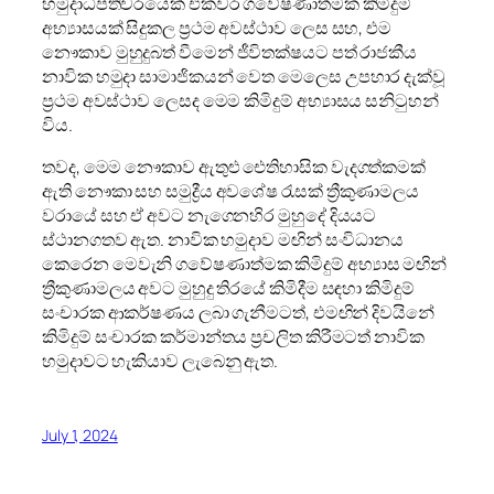
හමුදාධිපතිවරයෙක් එකවර ගවේෂණාත්මක කිමිදුම්
අභ්‍යාසයක් සිදුකල ප්‍රථම අවස්ථාව ලෙස සහ, එම
නෞකාව මුහුදුබත් වීමෙන් ජීවිතක්ෂයට පත් රාජකීය
නාවික හමුදා සාමාජිකයන් වෙත මෙලෙස උපහාර දැක්වූ
ප්‍රථම අවස්ථාව ලෙසද මෙම කිමිදුම් අභ්‍යාසය සනිටුහන්
විය.
තවද, මෙම නෞකාව ඇතුළු ඓතිහාසික වැදගත්කමක්
ඇති නෞකා සහ සමුද්‍රීය අවශේෂ රැසක් ත්‍රීකුණාමලය
වරායේ සහ ඒ අවට නැගෙනහිර මුහුදේ දියය‍ට
ස්ථානගතව ඇත. නාවික හමුදාව මඟින් සංවිධානය
කෙරෙන මෙවැනි ගවේෂණාත්මක කිමිදුම් අභ්‍යාස මඟින්
ත්‍රීකුණාමලය අවට මුහුදු තිරයේ කිමිදීම සඳහා කිමිදුම්
සංචාරක ආකර්ෂණය ලබා ගැනීමටත්, එමඟින් දිවයිනේ
කිමිදුම් සංචාරක කර්මාන්තය ප්‍රචලිත කිරීමටත් නාවික
හමුදාවට හැකියාව ලැබෙනු ඇත.
July 1, 2024