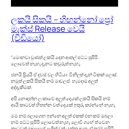
ලකයි සිකයි – හිඟන්නෝ ප්‍රෝ
මැක්ස් Release වෙයි
(වීඩියෝ)
“මොනවා වුණත් ලකයි දෙන ආතල් පට්ට සුපිරි..
ලොවෙත් නැහැ දැනට කවුරුත් නැහැ.
ජනයි ප්‍රියයි ඒ දවස් වල හිටියා. වීනිලත් දැන් ටිකක් ලොස්.
නමුත් ලකයි සිකයි නම් මාවලස්. හැමදාම අලුත්
අද්දැකිමක්.
අපි නොදන්න ලංකාවේ අලුත් දෙයක් ලකයි සිකයි නම්
ආයි කාටවත් හිතන්න වත් දෙයක් ඉතුරු කරන්නේ නැහැ.
මම නම් බලාගෙන ඉන්නෙ අලුත් එකක් එන කම් ඔබලා
නම් පට්ට සුපිරි ලොවෙත් නැහැ ලොවි ගහේ ත් වෙන
කාටවත් ඔබලාගේ ලගින් වත් යන්න බැහැ ඒ තරම් සුපිරි