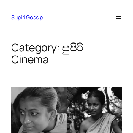
Skip
to
Supiri Gossip
content
Category:
සුපිරි
Cinema