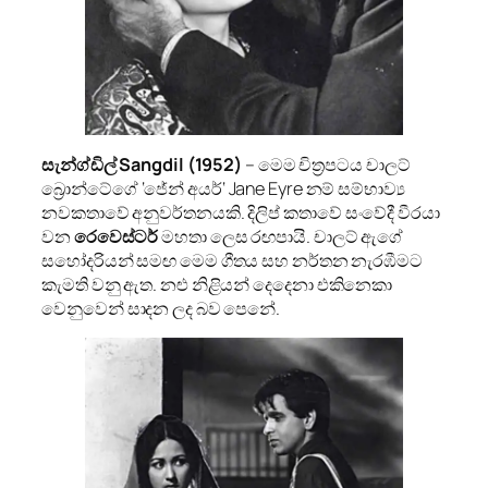
සැන්ග්ඩිල් Sangdil
(1952)
– මෙම චිත්‍රපටය චාලට්
බ්‍රොන්ටේගේ ‘ජේන් අයර්‘ Jane Eyre නම් සම්භාව්‍ය
නවකතාවේ අනුවර්තනයකි. දිලිප් කතාවේ සංවේදී වීරයා
වන
රෙවෙස්ටර්
මහතා ලෙස රඟපායි. චාලට් ඇගේ
සහෝදරියන් සමඟ මෙම ගීතය සහ නර්තන නැරඹීමට
කැමති වනු ඇත. නළු නිළියන් දෙදෙනා එකිනෙකා
වෙනුවෙන් සාදන ලද බව පෙනේ.