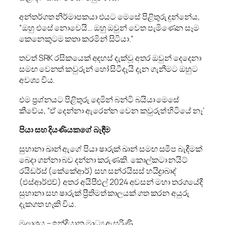
අන්තර්ගත නිර්මාපකයා එයට මෙසේ පිළිතුරු දුන්නේය,
“ඔහු එසේ නොවෙයි… ඔහු ඔවුන් වෙත පැමිණෙන සෑම
කෙනෙකුටම කතා කරමින් සිටියා.”
තවත් SRK රසිකයෙක් අදහස් දැක්වූ අතර ඔවුන් දෙදෙනා
සමඟ වෙනත් කවුරුන් හෝ සිටීදැයි දැන ගැනීමට ඔහුට
අවශ්‍ය විය.
එම ප්‍රශ්නයට පිළිතුරු දෙමින් බන්ටි බයියා මෙසේ
කීවේය, “ඒ දෙන්නා ඇරෙන්න වෙන කවුරුත් හිටියේ නෑ‘
පියා සහ දියණියකගේ බැඳීම
සුහානා ඛාන් ඇගේ පියා ෂාරුක් ඛාන් සමඟ සමීප බැඳීමක්
බෙදා ගන්නා බව දන්නා කරුණකි. කොල්කටා නයිට්
රයිඩර්ස් (කේකේආර්) සහ සන්රයිසස් හයිද්‍රාබාද්
(එස්ආර්එච්) අතර අයිපීඑල් 2024 අවසන් මහා තරගයේදී
සුහානා සහ ෂාරුක් ප්‍රීතිමත් කාලයක් ගත කරන අයුරු
දැකගත හැකි විය.
මූලාශ්‍රය – ඉන්දියානු මාධ්‍ය ඇසුරිණි