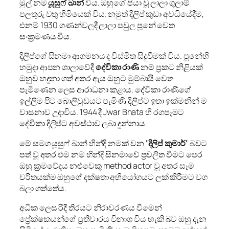
මුල් නම
යූසුෆ් ඛාන්
විය. ඔහුගේ පියා වූ ලාලා ගුලාම්
පලතුරු වතු හිමියෙක් විය. නමුත් දිලිප් කුඩා අවධියේදීම,
එනම් 1930 ගණන්වලදී ලාලා පවුල පූනේ වෙත
සංක්‍රමණය විය.
දිලිප්ගේ සිනමා ආගමනය ද විස්මිත සිදුවීමක් විය. පූනේහි
හමුදා ආපන ශාලාවේදී
දේවිකා රාණි
නම් ප්‍රකට නිළියක්
ඔහුව හදුනා ගත් අතර ඇය ඔහුට මුම්බායි වෙත
පැමිණෙන ලෙස ආරාධනා කළාය. දේවිකා රාණිගේ
ඉල්ලීම පිට බොලිවුඩයට පැමිණි දිලිප්ට ඉතා ඉක්මනින් ම
වාසනාව උදාවිය. 1944 දී Jwar Bhata හි රගපෑමට
දේවිකා දිලිප්ට අවස්ථාව ලබා දුන්නාය.
මේ සමග යූසුෆ් ඛාන් හින්දි නමක් වන
‘දිලිප් කුමාර්‘
බවට
පත් වූ අතර එම නම හින්දි සිනමාවේ ප්‍රචලිත වීමට පෙර
ඔහු ක්‍රමවේදය නළුවෙකු method actor වූ අතර සෑම
චරිතයක්ම ඔහුගේ දක්ෂතා අභියෝගයට ලක් කිරීමට වග
බලා ගත්තේය.
අධික ලෙස රිදී තිරයට නිරාවරණය වීමෙන්
ප්‍රේක්ෂකයන්ගේ ප්‍රතිචාරය විනාශ විය හැකි බව ඔහු දැන