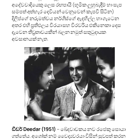
අදේවවාදියෙකු ලෙස රඟපායි (භූමික ලුහුබැඳීම් හා සැප
සම්පත් අත්හැර දෙවියන් වෙනුවෙන් කැපවී සිටින)
දිලිප්ගේ නරුමත්වය නර්ගිස්ගේ ඇදහිල්ල හා ගැටෙන
අතර එහි ප්‍රතිඵලය වීරයා සහ වීරවරිය එකිනෙකා දෙස
දැවෙන තීව්‍රතාවයකින් බලන නමුත් සතුටුදායක
අවසානයක් නැත.
ඩීඩර් Deedar (1951)
– ඛේදවාචකය නව රජෙකු සොයා
ගත්තේය. අශෝක් නම් වෛද්‍යවරයා විසින් සුවපත් කරන