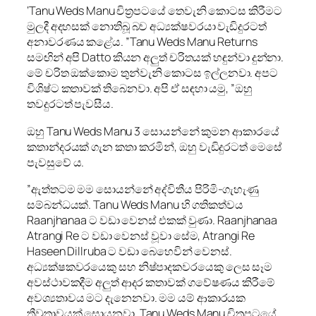
‘Tanu Weds Manu චිත්‍රපටයේ තෙවැනි කොටස කිරීමට
මුලදී අදහසක් නොතිබූ බව අධ්‍යක්ෂවරයා වැඩිදුරටත්
අනාවරණය කළේය. ”Tanu Weds Manu Returns
සමඟින් අපි Datto කියන අලුත් චරිතයක් හඳුන්වා දුන්නා.
මේ චරිත ඔක්කොම තුන්වැනි කොටස ඉල්ලනවා. අපට
විශිෂ්ට කතාවක් තිබෙනවා. අපි ඒ සඳහා යමු, ”ඔහු
තවදුරටත් පැවසීය.
ඔහු Tanu Weds Manu 3 සොයන්නේ කුමන ආකාරයේ
කතාන්දරයක් ගැන කතා කරමින්, ඔහු වැඩිදුරටත් මෙසේ
පැවසුවේ ය.
”ඇත්තටම මම සොයන්නේ අද්විතීය පිරිමි-ගැහැණු
සම්බන්ධයක්. Tanu Weds Manu හි ගතිකත්වය
Raanjhanaa ට වඩා වෙනස් එකක් වුණා. Raanjhanaa
Atrangi Re ට වඩා වෙනස් වූවා සේම, Atrangi Re
Haseen Dillruba ට වඩා බෙහෙවින් වෙනස්.
අධ්‍යක්ෂකවරයෙකු සහ නිෂ්පාදකවරයෙකු ලෙස සෑම
අවස්ථාවකදීම අලුත් ආදර කතාවක් ගවේෂණය කිරීමේ
අවශ්‍යතාවය මට දැනෙනවා. මම යම් ආකාරයක
තීව්‍රතාවයක් සොයනවා. Tanu Weds Manu චිත්‍රපටයේ