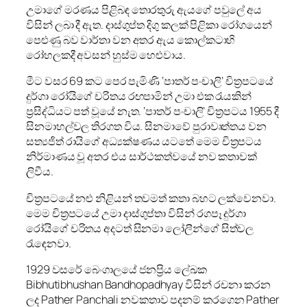
උමාගේ මරණය පිළිබඳ තොරතුරු ඇයගේ පවුලේ අය
විසින් ලබා දී ඇත. දාස්ගුප්ත දිගු කලක් පිළිකා රෝගයෙන්
පෙළුණු බව වාර්තා වන අතර ඇය කොල්කටාහි
රෝහලකදී අවසන් හුස්ම හෙළුවාය.
මීට වසර 69 කට පෙර පැමිණි ‘පාතර් පංචාලි’ චිත්‍රපටයේ
දුර්ගා රෝයිගේ චරිතය රඟපාමින් උමා එක රැයකින්
ප්‍රසිද්ධියට පත් වූයේ නැත. ‘පාතර් පංචාලි’ චිත්‍රපටය 1955 දී
සිනමාහල්වල තිරගත විය. සිනමාවේ පුරාවෘත්තය වන
සත්‍යජිත් රායිගේ අධ්‍යක්ෂණය යටතේ මෙම චිත්‍රපටය
නිර්මාණය වූ අතර එය සාර්ථකත්වයේ නව කතාවක්
ලිවීය.
චිත්‍රපටයේ නළු නිළියන් තවමත් කතා බහට ලක්වෙනවා.
මෙම චිත්‍රපටයේ උමා දාස්ගුප්තා විසින් රගපෑ දුර්ගා
රෝයිගේ චරිතය අදටත් සිනමා ලෝලීන්ගේ සිත්වල
රැඳෙනවා.
1929 වසරේ බෙංගාලයේ ජනප්‍රිය ලේඛක
Bibhutibhushan Bandhopadhyay විසින් රචනා කරන
ලද Pather Panchali නවකතාව පදනම් කරගෙන Pather