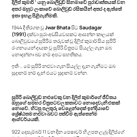
දිලිප් කුමාර් ‘ යනු බොලිඩුව් සිනමාවේ පුරාවෘත්තයක් වන
අතර ඔහුට ලංකාවේ බොලිවුඩ් රසිකයින් අතර ද ඇත්තේ
ඉතා ඉහළ පිළිගැනීමකි.
1944 දී තිරගත වූ
Jwar Bhata
සිට
Saudagar
(1991)
දක්වා පුරා අඩසියවසකට ආසන්න කාලයක්
බොලිවුඩයේ සුපිරිම තරුවක් වූ දිලිප් කුමාර් සිය සුපිරි
රංගනයෙන් දායක වූ සුපිරි චිත්‍රපට සියල්ල ගැන ඔබ
නොදන්නා බව නම් අපට සහතිකය.
ඉතිං… මේ සුපිරි නළුවා ගැන සියල්ල දැන ගැනීමට ඔබ
සූදානම් නම් දැන් එයට සූදානම් වන්න.
සුපිරි බොලිවුඩ් නළුවෙකු වන දිලිප් කුමාර්ගේ ජීවිතය
ඔහුගේ සමහර චිත්‍රපටවල කතාවට නොදෙවැනි එකක්
නොවේ. හිටපු පලතුරු වෙළෙන්දෙක් ඉන්දියාවේ
ශ්‍රේෂ්ඨතම නළුවා බවට පත්වීම ඇත්තෙන්ම
ආශ්චර්යයකි.
922 දෙසැම්බර් 11 වන දින පෙෂාවර් හි උපත ලැබූ දිලිප්ගේ