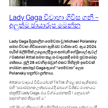
Lady Gaga විවාහා ගිවිස ගනී –
අලුත්ම ඡායාරූප මෙන්න
Lady Gaga
දිගුකාලීන පෙම්වතා වූ
Michael Polansky
සමඟ විවාහ ගිවිසගෙන ඇති බව වාර්තා වේ.
ඇය
2024
පැරිස් ඔලිම්පික් උළෙලේදී ප්‍රංශ අගමැති ගේබ්‍රියෙල් ඇටල්
/
Gabriel Attal
සමඟ කළ සංවාදයකදී මෙම පුවත බෙදා
ගත්තාය. ජුලි
28
වෙනිදා ඔවුන් එකට පිහිනුම් ඉසව්වක්
නරඹන අතරතුර
Gaga
ඇගේ “පෙම්වතා” ලෙස
Polansky
හඳුන්වා දුන්නාය.
Attal සංවාදයේ වීඩියෝවක් TikTok හි පළ කර ඇති අතර,
එහි “සමාරම්භක උත්සවයේ දී ඔබගේ විශිෂ්ට රංගනයට
ස්තූතියි Lady Gaga. එය විශ්මයජනකයි ! යනුවෙන්
සඳහන් කර තිබුණේ ය.”
ජුලි 26 වෙනිදා පැවති ඔලිම්පික් සමාරම්භක උත්සවයේදී