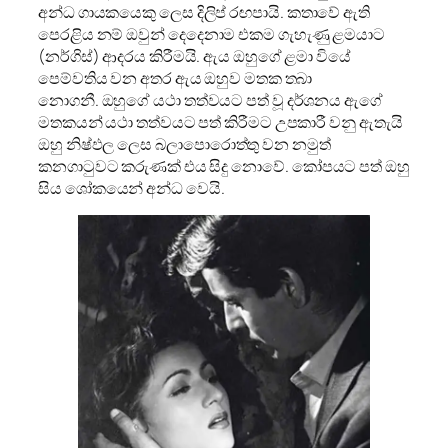
අන්ධ ගායකයෙකු ලෙස දිලිප් රඟපායි. කතාවේ ඇති
පෙරළිය නම් ඔවුන් දෙදෙනාම එකම ගැහැණු ළමයාට
(නර්ගිස්) ආදරය කිරීමයි. ඇය ඔහුගේ ළමා වියේ
පෙම්වතිය වන අතර ඇය ඔහුව මතක තබා
නොගනී. ඔහුගේ යථා තත්වයට පත් වූ දර්ශනය ඇගේ
මතකයන් යථා තත්වයට පත් කිරීමට උපකාරී වනු ඇතැයි
ඔහු නිෂ්ඵල ලෙස බලාපොරොත්තු වන නමුත්
කනගාටුවට කරුණක් එය සිදු නොවේ. කෝපයට පත් ඔහු
සිය ශෝකයෙන් අන්ධ වෙයි.