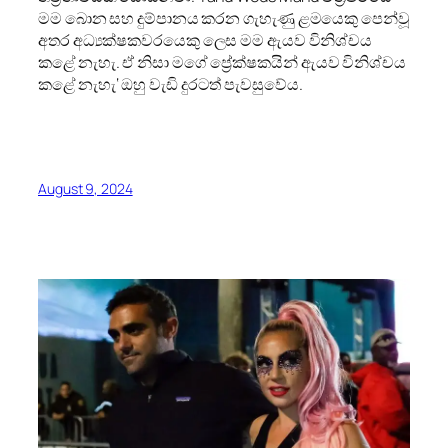
මම බොන සහ දුම්පානය කරන ගැහැණු ළමයෙකු පෙන්වූ
අතර අධ්‍යක්ෂකවරයෙකු ලෙස මම ඇයව විනිශ්චය
කළේ නැහැ. ඒ නිසා මගේ ප්‍රේක්ෂකයින් ඇයව විනිශ්චය
කළේ නැහැ‘ ඔහු වැඩි දුරටත් පැවසුවේය.
August 9, 2024