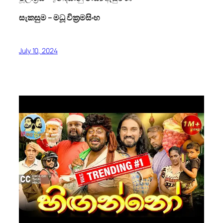
සැකසුම – මධූ වික්‍රමසිංහ
July 10, 2024