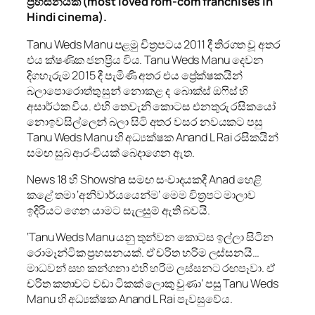
ප්‍රහසනයකි
(
most loved rom-com franchises in
Hindi cinema
).
Tanu Weds Manu පළමු චිත්‍රපටය 2011 දී තිරගත වූ අතර
එය ක්ෂණික ජනප්‍රිය විය. Tanu Weds Manu දෙවන
දිගහැරුම 2015 දී පැමිණි අතර එය ප්‍රේක්ෂකයින්
බලාපොරොත්තු සුන් නොකළ ද බොක්ස් ඔෆිස් හි
අසාර්ථක විය. එහි තෙවැනි කොටස එනතුරු රසිකයෝ
නොඉවසිල්ලෙන් බලා සිටි අතර වසර නවයකට පසු
Tanu Weds Manu හි අධ්‍යක්ෂක Anand L Rai රසිකයින්
සමඟ සුබ ආරංචියක් බෙදාගෙන ඇත.
News 18 හි Showsha සමඟ සංවාදයකදී Anad හෙළි
කළේ තමා ‘අනිවාර්යයෙන්ම’ මෙම චිත්‍රපට මාලාව
ඉදිරියට ගෙන යාමට සැලසුම් ඇති බවයි.
‘Tanu Weds Manu යනු තුන්වන කොටස ඉල්ලා සිටින
රොමෑන්ටික ප්‍රහසනයක්. ඒ චරිත හරිම ලස්සනයි…
මාධවන් සහ කන්ගනා එහි හරිම ලස්සනට රඟපෑවා. ඒ
චරිත කතාවට වඩා ටිකක් ලොකු වුණා‘ පසු Tanu Weds
Manu හි අධ්‍යක්ෂක Anand L Rai පැවසුවේය.