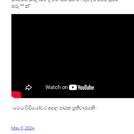
තරු ** ක්”
-මෙය වීඩියෝවට අදාල පාඨක ප්‍රතිචාරයකි-
May 11, 2024