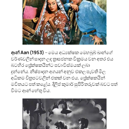
ආන් Aan
(1953)
– මෙය අධ්‍යක්ෂක මෙහබූබ් ඛාන්ගේ
වර්ණවලින් සාදන ලද ත්‍රාසජනක වික්‍රමය වන අතර එය
බටහිර ප්‍රේක්ෂකයින්ට පවා විස්මයක් ලබා
දුන්නේය. නිෂ්පාදන අගයන් අනුව එකල පැවති මිල
අධිකම චිත්‍රපටවලින් එකක් වන එය, ප්‍රේක්ෂකයින්
මවිතයට පත් කළේය. දිලිප් කුමාර් සුපිරි තරුවක් බවට පත්
වීමට ආන් හේතු විය.