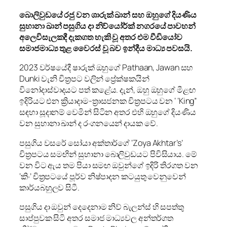
බොලිවුඩයේ රජු වන ශාරුක් ඛාන් සහ ඔහුගේ දියණිය
සුහානා ඛාන් පසුගිය දා නිව්යෝර්ක් නගරයේ පාවහන්
අලෙවිසැලකදී දැකගත හැකි වූ අතර එම වීඩියෝව
සමාජමාධ්‍ය තුළ වෛරස් වූ බව ඉන්දීය මාධ්‍ය පවසයි.
2023 වර්ෂයේදී ෂාරුක් ඔහුගේ Pathaan, Jawan සහ
Dunki වැනි චිත්‍රපට වලින් ප්‍රේක්ෂකයින්
විනෝදාස්වාදයට පත් කළේය. දැන්, ඔහු ඔහුගේ මීළඟ
ඉදිරියට එන ක්‍රියාදාම-ත්‍රාසජනක චිත්‍රපටය වන ‘ ‘King”
සඳහා සූදානම් වෙමින් සිටින අතර එහි ඔහුගේ දියණිය
වන සුහානා ඛාන් ද රංගනයෙන් දායක වේ.
පසුගිය වසරේ සෝයා අක්තාර්ගේ ‘Zoya Akhtar’s’
චිත්‍රපටය සමඟින් සුහානා බොලිවුඩයට පිවිසියාය. මේ
වන විට ඇය තම පියා සමඟ ඔවුන්ගේ ඉදිරි තිරගත වන
‘කිං’ චිත්‍රපටයේ පූර්ව නිෂ්පාදන කටයුතු වෙනුවෙන්
කාර්යබහුලව සිටී.
පසුගිය දා ඔවුන් දෙදෙනාම නිව් බැලන්ස් හි සපත්තු
සාප්පුවක සිටි අතර සමාජ මාධ්‍යවල අන්තර්ගත