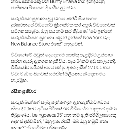
නිර්මාපකයෙකු වන Bunty Bhaiya නම් ඉන්දියානු
ජාතිකයා පියා සහ දියණිය දුටුවේය.
ෂාරුක් සහ සුභානා දුටු වහාම බන්ටි සිය ජංගම
දුරකථනයේ වීඩියෝව ක්‍රියාත්මක කර අපූරු වීඩියොවක්
පටිගත කළේය. ඔහු එය නම් කර තිබුණේ “මේ ඉන්නේ
ෂාරුක් සර් සහ සුහානා. ඔවුන් ඉන්නේ New York වල
New Balance Store එකේ” යනුවෙනි.
වීඩියෝවේ ඔවුන් දෙදෙනාම සපත්තු පැළඳීමට උත්සාහ
කරන අයුරු දැකගත හැකි විය. පැය 24කට අඩු කාලයකදී,
වීඩියෝව වයිරස් බවට පත් වූ අතර ලයික් 27,000කට
වඩා වැඩි සංඛ්‍යාවක් සමඟින් මිලියනයක් දෙනා එය
නැරඹූහ.
රසික ප්‍රතිචාර
ෂාරුක් ඛාන්ගේ සැබෑ පැත්ත ගැන දැනගැනීමට අවශ්‍ය
නිසා 300කට අධික පිරිසක් එම වීඩියෝවට අදහස් දක්වා
තිබුණේය. ‘beingdeepa05’ යන නම ඇති පරිශීලකයෙකු
අදහස් දක්වමින්, “ඔහු ඉතා රළුයි. ඔබ ඔහු හමුවී කතා
කළාද?” කියා විමසා තිබුණේය.