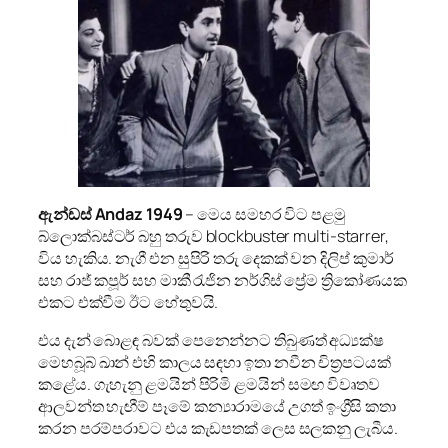
ඇන්ඩස් Andaz
1949
– මෙය සමහර විට පළමු
බ්ලොක්බස්ටර් බහු තරුව blockbuster multi-starrer,
විය හැකිය. නැගී එන සුපිරි තරු දෙකක් වන දිලිප් කුමාර්
සහ රාජ් කපූර් සහ මාකී රැජින නර්ගිස් ප්‍රේම ත්‍රිකෝණයක
එකට එක්වීම ඊට හේතුවයි.
එය දැන් බොළඳ බවක් පෙනෙන්නට තිබුණත් අධ්‍යක්ෂ
මෙහබූබ් ඛාන් එහි කාලය සඳහා ඉතා නවීන චිත්‍රපටයක්
කළේය. ගැහැනු ළමයින් පිරිමි ළමයින් සමඟ විවෘතව
ආලවන්ත හැඟීම් පෑමේ කන්‍යාරාමයේ උගත් ඉංග්‍රීසි කතා
කරන පරම්පරාවට එය කැඩපතක් ලෙස සලකනු ලැබීය.