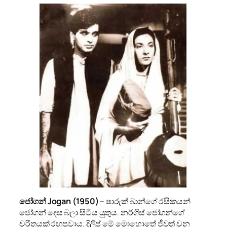
ජෝගන් Jogan
(1950)
– ෂාරුක් ඛාන්ගේ රසිකයන්
ජෝගන් දෙස බලා සිටිය යුතුය. නර්ගිස් ජෝගන්ගේ
චරිතයක් රඟපූවාය. දිලිප් මේ මොහොතේ ජීවත් වන