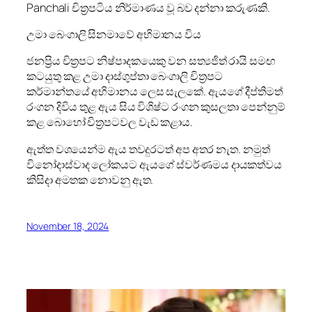
Panchali චිත්‍රපටිය නිර්මාණය වූ බව දන්නා කරුණකි.
උමා බෙංගාලි සිනමාවේ අභිමානය විය
ජනප්‍රිය චිත්‍රපට නිෂ්පාදකයෙකු වන සත්‍යජිත් රායි සමඟ
කටයුතු කළ උමා දාස්ගුප්තා බෙංගාලි චිත්‍රපට
කර්මාන්තයේ අභිමානය ලෙස සැලකේ. ඇයගේ දීප්තිමත්
රංගන දිවිය තුළ ඇය සිය විශිෂ්ට රංගන කුසලතා පෙන්නුම්
කළ බොහෝ චිත්‍රපටවල වැඩ කළාය.
ඇත්ත වශයෙන්ම ඇය තවදුරටත් අප අතර නැත. නමුත්
විනෝදාස්වාද ලෝකයට ඇයගේ ස්වර්ණමය දායකත්වය
කිසිදා අමතක නොවනු ඇත.
November 18, 2024