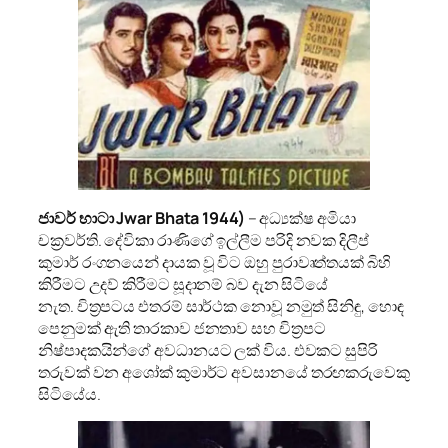
ජාවර් භාටා Jwar Bhata
1944)
– අධ්‍යක්ෂ අමියා
චක්‍රවර්ති. දේවිකා රාණිගේ ඉල්ලීම පරිදි නවක දිලීප්
කුමාර් රංගනයෙන් දායක වූ විට ඔහු පුරාවෘත්තයක් බිහි
කිරීමට උදව් කිරීමට සූදානම් බව දැන සිටියේ
නැත. චිත්‍රපටය එතරම් සාර්ථක නොවූ නමුත් සිනිඳු, හොඳ
පෙනුමක් ඇති තාරකාව ජනතාව සහ චිත්‍රපට
නිෂ්පාදකයින්ගේ අවධානයට ලක් විය. එවකට සුපිරි
තරුවක් වන අශෝක් කුමාර්ට අවසානයේ තරඟකරුවෙකු
සිටියේය.