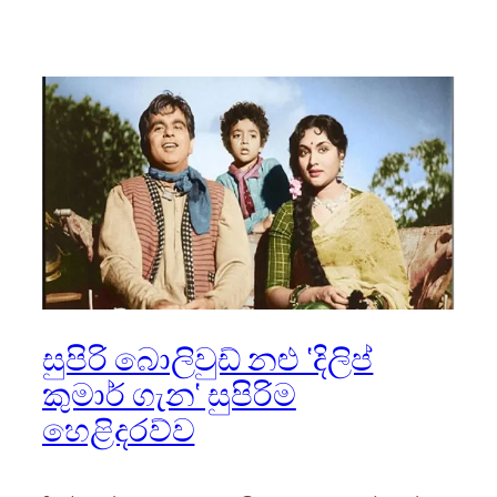
සුපිරි බොලිවුඩ් නළු ‘දිලිප්
කුමාර් ගැන‘ සුපිරිම
හෙළිදරව්ව