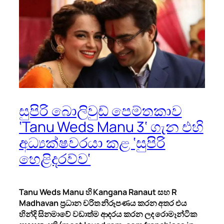
සුපිරි බොලිවුඩ් පෙම්තකාව
‘Tanu Weds Manu 3‘ ගැන එහි
අධ්‍යක්ෂවරයා කළ ‘සුපිරි
හෙළිදරව්ව‘
Tanu Weds Manu
හි
Kangana Ranaut
සහ
R
Madhavan
ප්‍රධාන චරිත නිරූපණය කරන අතර එය
හින්දි සිනමාවේ වඩාත්ම ආදරය කරන ලද රොමෑන්ටික