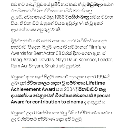
එවකට බොලිවුඩයේ සුපිරි තාරකාවක් වූ
මධුබාලා
සමග
රහසිගතව විවාහ ගිවිසගෙන සිටි බව කියනු
ලැබේ. අවසානයේ ඔහු 1966 දී
සයිරා බානු
සමඟ විවාහ
විය. ඒ වන විට ඔහුගේ වයස අවුරුදු 44 ක් වූ අතර
ඇයගේ වයස අවුරුදු 22 කි.
දිලිප් කුමාර් නම් මෙම අසහාය නළුවා විසින් ‘හොදම
නළුවාට‘ පිදෙන ‘ෆිල්ම් ෆෙයාර් සම්මානය‘ Filmfare
Awards for Best Actor 08 වරක් දිනා ගෙන ඇත. ඒ
Daag, Azaad, Devdas, Naya Daur, Kohinoor, Leader,
Ram Aur Shyam, Shakti වෙනුවෙනි.
ඔහුගේ අනෙකුත් ෆිල්ම් ෆෙයාර් කුසලාන අතර 1994 දී
ලබා දුන්
ජීවිත කාලය සඳහා වූ සම්මානය Lifetime
Achievement Award
සහ 2004 දී
සිනමාවට කළ
දායකත්වය වෙනුවෙන් විශේෂ සම්මානයක් Special
Award for contribution to cinema
ද ඇතුළත් ය.
ඔහුගේ උදාර වෘත්තිය සහ ඔහු විසින් නිර්මාණය කරන
ලද විශිෂ්ටතම නිර්මාණ දෙස අපි බලමු