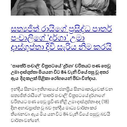
සත්‍යජිත් රායිගේ ප්‍රසිද්ධ පාතර්
පංචාලිගේ ‘දුර්ගා’ උමා
දාස්ගුප්තා දිවි සැරිය නිම කරයි
‘
පාතේර් පංචාලි
‘
චිත්‍රපටයේ
‘
දුර්ගා
‘
චරිතයට පණ පෙවූ
උමා දාස්ගුප්තා මියයන විට
84
වැනි වියේ පසු වූ අතර
ඇය දිගු කලක් පිළිකා රෝගයෙන් පීඩා වින්දාය.
ඉන්දීය සිනමා ඉතිහාසයේ ජනප්‍රිය සිනමාකරුවෙක් වන
සත්‍යජිත් රායිගේ ‘පාතර් පංචාලි’ චිත්‍රපටයේ දුර්ගාගේ
චරිතයට පණ පෙවූ ප්‍රවීණ නිළි උමා දාස්ගුප්තා අද (18)
දින අභාවප්‍රාප්ත වූ බව ඉන්දීය මාධ්‍ය වාර්තා කර
තිබෙනවා. ඇය මිය යන විට 84 වැනි වියේ පසුවූ බවයි
වාර්තා වන්නේ.