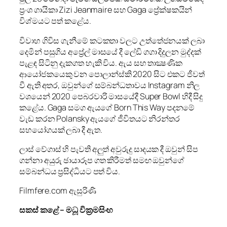
ප්‍රංශ ගායිකා Zizi Jeanmaire සහ Gaga ප්‍රේක්ෂකයින්
විශ්මයට පත් කළේය.
විවාහ ගිවිස ගැනීමේ කටකතා වලට උත්තේජනයක් ලබා
දෙමින් පසුගිය අප්‍රේල් මාසයේ දී ලේඩි ගගා දිදුලන මුද්දක්
පැළඳ සිටිනු දැකගත හැකි විය. ඇය සහ තාක්‍ෂණික
ආයෝජකයෙකු වන පොලාන්ස්කි 2020 සිට එකට ජීවත්
වී ඇති අතර, ඔවුන්ගේ සම්බන්ධතාවය Instagram නිල
වශයෙන් 2020 පෙබරවාරි මාසයේදී Super Bowl හිදී සිදු
කළේය. Gaga සමග ඇයගේ Born This Way පදනමේ
වැඩ කරන Polansky ඇයගේ ජීවිතයට නිරන්තර
සහයෝගයක් ලබා දී ඇත.
ලාස් වේගාස් හි පැවති අලුත් අවුරුදු සාදයක ​​දී ඔවුන් සිප
ගන්නා අයුරු ඡායාරූප ගත කිරීමත් සමඟ ඔවුන්ගේ
සම්බන්ධය ප්‍රසිද්ධියට පත් විය.
Filmfere.com ඇසුරිණි
සකස් කළේ – මධූ වික්‍රමසිංහ