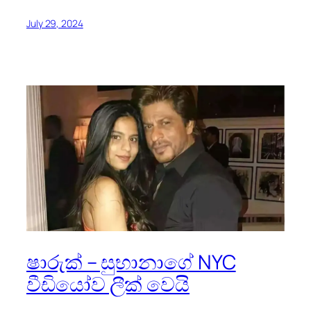
July 29, 2024
ෂාරුක් – සුභානාගේ NYC
වීඩියෝව ලීක් වෙයි