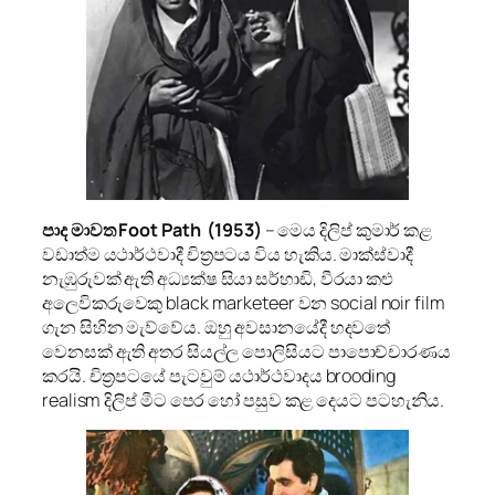
පාද මාවත Foot Path (1953)
– මෙය දිලිප් කුමාර් කළ
වඩාත්ම යථාර්ථවාදී චිත්‍රපටය විය හැකිය. මාක්ස්වාදී
නැඹුරුවක් ඇති අධ්‍යක්ෂ සියා සර්හාඩි, වීරයා කළු
අලෙවිකරුවෙකු black marketeer වන social noir film
ගැන සිහින මැව්වේය. ඔහු අවසානයේදී හදවතේ
වෙනසක් ඇති අතර සියල්ල පොලිසියට පාපොච්චාරණය
කරයි. චිත්‍රපටයේ පැටවුම් යථාර්ථවාදය brooding
realism දිලිප් මීට පෙර හෝ පසුව කළ දෙයට පටහැනිය.