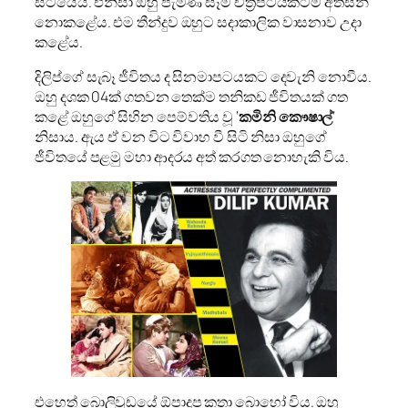
සිටියේය. එනිසා ඔහු පැමිණි සෑම චිත්‍රපටයකටම අත්සන්
නොකළේය. එම තීන්දුව ඔහුට සදාකාලික වාසනාව උදා
කළේය.
දිලිප්ගේ සැබෑ ජීවිතය ද සිනමාපටයකට දෙවැනි නොවීය.
ඔහු දශක 04ක් ගතවන තෙක්ම තනිකඩ ජීවිතයක් ගත
කළේ ඔහුගේ සිහින පෙම්වතිය වූ ‘
කමිනි කෞෂාල්
‘
නිසාය. ඇය ඒ වන විට විවාහ වී සිටි නිසා ඔහුගේ
ජීවිතයේ පළමු මහා ආදරය අත් කරගත නොහැකි විය.
එහෙත් බොලිවුඩයේ ඕපාදූප කතා බොහෝ විය. ඔහු