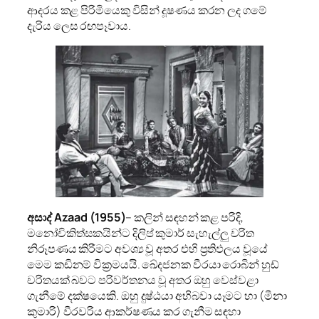
ආදරය කළ පිරිමියෙකු විසින් දූෂණය කරන ලද ගමේ
දැරිය ලෙස රඟපෑවාය.
අසාද් Azaad
(1955)
– කලින් සඳහන් කළ පරිදි,
මනෝචිකිත්සකයින්ට දිලිප් කුමාර් සැහැල්ලු චරිත
නිරූපණය කිරීමට අවශ්‍ය වූ අතර එහි ප්‍රතිඵලය වූයේ
මෙම කඩිනම් වික්‍රමයයි. ඛේදජනක වීරයා රොබින් හුඩ්
චරිතයක් බවට පරිවර්තනය වූ අතර ඔහු වෙස්වළා
ගැනීමේ දක්ෂයෙකි. ඔහු දුෂ්ඨයා අභිබවා යෑමට හා (මීනා
කුමාරි) වීරවරිය ආකර්ෂණය කර ගැනීම සඳහා