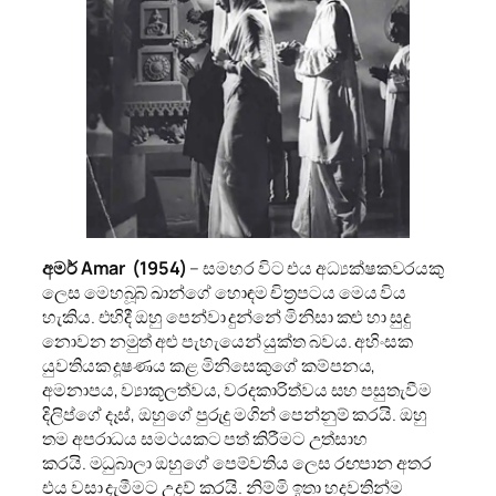
අමර් Amar (1954)
– සමහර විට එය අධ්‍යක්ෂකවරයකු
ලෙස මෙහබූබ් ඛාන්ගේ හොඳම චිත්‍රපටය මෙය විය
හැකිය. එහිදී ඔහු පෙන්වා දුන්නේ මිනිසා කළු හා සුදු
නොවන නමුත් අළු පැහැයෙන් යුක්ත බවය. අහිංසක
යුවතියක දූෂණය කළ මිනිසෙකුගේ කම්පනය,
අමනාපය, ව්‍යාකූලත්වය, වරදකාරිත්වය සහ පසුතැවීම
දිලිප්ගේ දෑස්, ඔහුගේ පුරුදු මගින් පෙන්නුම් කරයි. ඔහු
තම අපරාධය සමථයකට පත් කිරීමට උත්සාහ
කරයි. මධුබාලා ඔහුගේ පෙම්වතිය ලෙස රඟපාන අතර
එය වසා දැමීමට උදව් කරයි. නිම්මි ඉතා හදවතින්ම