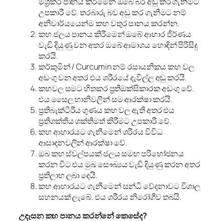
මිශ්‍රකර පානය කිරීමෙන් ඔබේ බර අඩු කර ගැනීමට
උපකාරී වේ. තරබාරු බව අඩු කර ගැනීමට නම්
අනිවාර්යයෙන්ම කහ වතුර පානය කරන්න.
කහ ජලය පානය කිරීමෙන් ඔබේ ආහාර ජීර්ණය
වැඩි දියුණු වන අතර ඔබේ ආමාශය හොඳින් පිරිසිදු
කරයි.
කර්කුමින් / Curcumin නම් රසායනිකය කහ වල
අඩංගු වන අතර එය ශරීරයේ දැවිල්ල අඩු කරයි.
කහවල සමට හිතකර ප්‍රතිඔක්සිකාරක අඩංගු වේ.
එය සෛල හානිවලින් සම ආරක්ෂා කරයි.
ප්‍රතිබැක්ටීරීය ගුණය කහ වල ඇති අතර එය
ප්‍රතිශක්තිය ශක්තිමත් කිරීමට උපකාරී වේ.
කහ ආහාරයට ගැනීමෙන් ශරීරය විවිධ
ආසාදනවලින් ආරක්ෂා වේ.
ඔබ කහ ස්වල්පයක් ජලය සමඟ පරිභෝජනය
කරන විට එය මුඛ සෞඛ්‍යය වැඩි දියුණු කරන අතර
ප්‍රතිලාභ ලබා දෙයි.
කහ ආහාරයට ගැනීමෙන් සන්ධි වේදනාවට විශාල
සහනයක් ලැබේ. එය ශරීරය නිරෝගීව තබයි.
උදෑසන කහ පානය කරන්නේ කෙසේද
?