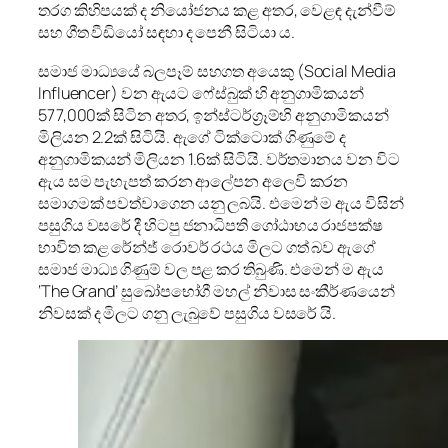
තරග කිහිපයක් ද නියෝජනය කළ අතර, වෙළඳ දැන්වීම්
සහ ගීත වීඩියෝ සඳහා ද පෙනී සිටියා ය.
සමාජ මාධ්‍යයේ බලපෑම් සහගත අයෙකු (Social Media
Influencer) වන ඇයට ෆේස්බුක් හි අනුගාමිකයන්
577,000ක් සිටින අතර, ඉන්ස්ටර්ග්‍රෑම්හි අනුගාමිකයන්
මිලියන 2.2ක් සිටියි. ඇගේ ටික්ටොක් ගිණුමේ ද
අනුගාමිකයන් මිලියන 1.6ක් සිටියි. වර්තමානය වන විට
ඇය සම පැහැපත් කරන ආලේපන අලෙවි කරන
සමාගමක් පවත්වාගෙන යනු ලබයි. එමෙන් ම ඇය විසින්
පසුගිය වසරේ දී හිටපු ජනාධිපති ගෝඨාභය රාජපක්ෂ
භාවිත කළ රේන්ජ් රොවර් රථය මිලට ගත් බව ඇගේ
සමාජ මාධ්‍ය ගිණුම් වල පළ කර තිබුණි. එමෙන් ම ඇය
‘The Grand’ සුඛෝපභෝගී මහල් නිවාස සංකීර්ණයෙන්
නිවසක් ද මිලට ගනු ලැබුවේ පසුගිය වසරේ යි.