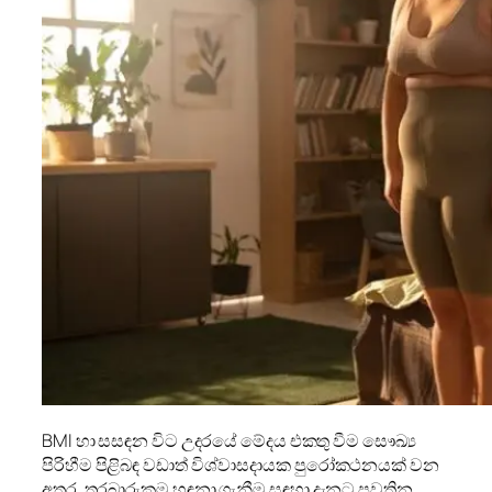
BMI හා සසඳන විට උදරයේ මේදය එකතු වීම සෞඛ්‍ය
පිරිහීම පිළිබඳ වඩාත් විශ්වාසදායක පුරෝකථනයක් වන
අතර, තරබාරුකම හඳුනා ගැනීම සඳහා දැනට පවතින