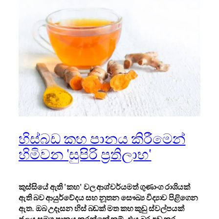
හිස්බඩ කහ පානය කිරීමෙන්
හිමිවන ‘සුපිරි ප්‍රතිලාභ‘
කුස්සියේ ඇති ‘කහ‘ වල ආශ්චර්යමත් ගුණාංග රාශියක්
ඇති බව ආයුර්වේදය සහ නූතන සෞඛ්‍ය විද්‍යාව පිළිගෙන
ඇත. ඔබ උදෑසන හිස් බඩක් මත කහ කුඩු ස්වල්පයක්