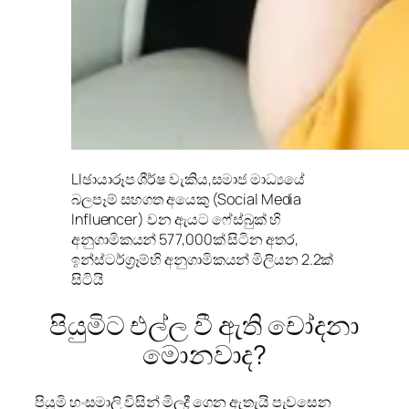
LI
ඡායාරූප ශීර්ෂ වැකිය,
සමාජ මාධ්‍යයේ
බලපෑම් සහගත අයෙකු (Social Media
Influencer) වන ඇයට ෆේස්බුක් හි
අනුගාමිකයන් 577,000ක් සිටින අතර,
ඉන්ස්ටර්ග්‍රෑම්හි අනුගාමිකයන් මිලියන 2.2ක්
සිටියි
පියුමිට එල්ල වී ඇති චෝදනා
මොනවාද?
පියුමි හංසමාලි විසින් මිලදී ගෙන ඇතැයි පැවසෙන