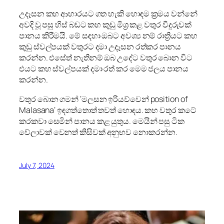
උදෑසන කහ ආහාරයට ගත හැකි හොඳම ක්‍රමය වන්නේ
අවදි වූ පසු හිස් බඩට කහ කුඩු මිශ්‍ර කළ වතුර වීදුරුවක්
පානය කිරීමයි. මේ සඳහා ඔබට අවශ්‍ය නම් රාත්‍රියට කහ
කුඩු ස්වල්පයක් වතුරට දමා උදෑසන රත්කර පානය
කරන්න. එසේත් නැතිනම් ඔබ උදේට වතුර බොන විට
එයට කහ ස්වල්පයක් දමා රත් කර මෙම ජලය පානය
කරන්න.
වතුර බොන ගමන් ‘මලසන ඉරියව්වෙන් position of
Malasana‘ ඉඳගත්තොත් තවත් හොඳය. කහ වතුර කටේ
කරකවා සෙමින් පානය කළ යුතුය. මෙයින් පසු ටික
වේලාවක් වෙනත් කිසිවක් අනුභව නොකරන්න.
July 7, 2024