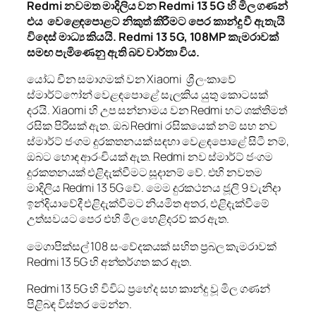
Redmi
නවමත මාදිලිය
වන
Redmi 13 5G
හි මිල ගණන්
එය වෙළෙ
ඳ
පොළට නිකුත් කිරීමට පෙර කාන්දු වී ඇතැයි
විදෙස් මාධ්‍ය කියයි.
Redmi 13 5G
,
108MP
කැමරාවක්
සමඟ පැමිණෙනු ඇති බව වාර්තා විය.
යෝධ චීන සමාගමක් වන Xiaomi ශ්‍රී ලංකාවේ
ස්මාර්ට්ෆෝන් වෙළඳපොළේ සැලකිය යුතු කොටසක්
දරයි. Xiaomi හි උප සන්නාමය වන Redmi හට ශක්තිමත්
රසික පිරිසක් ඇත. ඔබ Redmi රසිකයෙක් නම් සහ නව
ස්මාර්ට් ජංගම දුරකතනයක් සඳහා වෙළඳපොළේ සිටී නම්,
ඔබට හොඳ ආරංචියක් ඇත. Redmi නව ස්මාර්ට් ජංගම
දුරකතනයක් එළිදැක්වීමට සූදානම් වේ. එහි නවතම
මාදිලිය Redmi 13 5G වේ. මෙම දුරකථනය ජූලි 9 වැනිදා
ඉන්දියාවේදී එළිදැක්වීමට නියමිත අතර, එළිදැක්වීමේ
උත්සවයට පෙර එහි මිල හෙළිදරව් කර ඇත.
මෙගාපික්සල් 108 සංවේදකයක් සහිත ප්‍රබල කැමරාවක්
Redmi 13 5G හි අන්තර්ගත කර ඇත.
Redmi 13 5G හි විවිධ ප්‍රභේද සහ කාන්දු වූ මිල ගණන්
පිළිබඳ විස්තර මෙන්න.