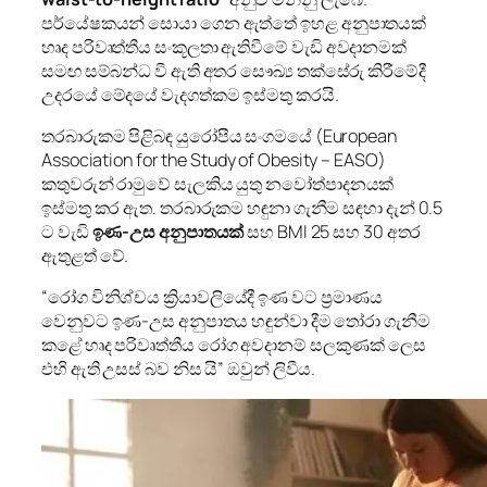
පර්යේෂකයන් සොයා ගෙන ඇත්තේ ඉහළ අනුපාතයක්
හෘද පරිවෘත්තීය සංකූලතා ඇතිවීමේ වැඩි අවදානමක්
සමඟ සම්බන්ධ වී ඇති අතර සෞඛ්‍ය තක්සේරු කිරීමේදී
උදරයේ මේදයේ වැදගත්කම ඉස්මතු කරයි.
තරබාරුකම පිළිබඳ යුරෝපීය සංගමයේ (European
Association for the Study of Obesity – EASO)
කතුවරුන් රාමුවේ සැලකිය යුතු නවෝත්පාදනයක්
ඉස්මතු කර ඇත. තරබාරුකම හඳුනා ගැනීම සඳහා දැන් 0.5
ට වැඩි
ඉණ-උස අනුපාතයක්
සහ BMI 25 සහ 30 අතර
ඇතුළත් වේ.
“රෝග විනිශ්චය ක්‍රියාවලියේදී ඉණ වට ප්‍රමාණය
වෙනුවට ඉණ-උස අනුපාතය හඳුන්වා දීම තෝරා ගැනීම
කළේ හෘද පරිවෘත්තීය රෝග අවදානම් සලකුණක් ලෙස
එහි ඇති උසස් බව නිස යි” ඔවුන් ලිවීය.