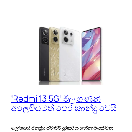
‘Redmi 13 5G‘ මිල ගණන්
අලෙවියටත් පෙර කාන්දු වෙයි
ලෝකයේ ජනප්‍රිය ස්මාර්ට් දුරකථන සන්නාමයක් වන