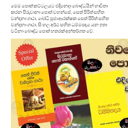
මෙම පොත් කට්ටලයට එදිනෙදා බෞද්ධයින් භාවිතා
කරන පිරුවානා පොත් වහන්සේ, සෙත් පිරිත් සහිත
වන්දනා ගාථා, බෝධි පූජා ආරක්ෂක සෙත් පිරිත් සහිත
වන්දනා ගාථා, සිංහල අර්ථ සහිත ධම්මපදය යන ඉතා
වටිනා බෞද්ධ පොත් හතරක් අන්තර්ගත වේ.