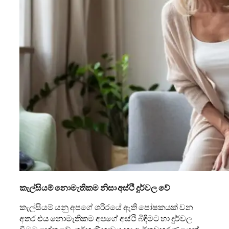
කැල්සියම් නොමැතිකම නිසා අස්ථි දුර්වල වේ
කැල්සියම් යනු අපගේ ශරීරයේ ඇති පෝෂකයක් වන
අතර එය නොමැතිකම අපගේ අස්ථි බිඳීමට හා දුර්වල