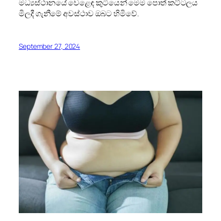
මධ්‍යස්ථානයේ වෙළෙඳ කුටියෙන් මෙම පොත් කට්ටලය
මිලදී ගැනීමේ අවස්ථාව ඔබට හිමිවේ.
September 27, 2024