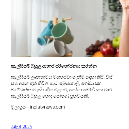
කැල්සියම් බහුල ආහාර පරිභෝජනය කරන්න
කැල්සියම් ඌනතාවය මඟහරවා ගැනීම සඳහා කිරි, චීස්
සහ අනෙකුත් කිරි ආහාර, බ්‍රොකොලි, ගෝවා සහ
බණ්ඩක්කා වැනි හරිත එළවළු, සෝයා බෝංචි සහ මාළු
කැල්සියම් බහුල හොඳ පෝෂණ ප්‍රභවයකි.
මූලාශ්‍රය – indiatvnews.com
July 8, 2024