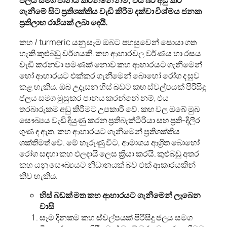
ජලය සමග පානය කරන්නේ නම්, එය බර අඩු කර
ගැනීමේ සිට ප්‍රතිශක්තිය වැඩි කිරීම දක්වා විශ්මය ජනක
ප්‍රතිලාභ රාශියක් ලබා දෙයි.
කහ / turmeric යනු සෑම ඔබට පහසුවෙන් සොයා ගත
හැකි කුළුබඩු වර්ගයකි. කහ ආහාරවල වර්ණය හා රසය
වැඩි කරනවා පමණක් නොව කහ ආහාරයට ගැනීමෙන්
හෝ ආහාරයට එක්කර ගැනීමෙන් බොහෝ රෝග ද සුව
කළ හැකිය. ඔබ උදෑසන හිස් බඩට කහ ස්වල්පයක් පිරිසිදු
ජලය සමග මුසුකර පානය කරන්නේ නම්, එය
තරබාරුකම අඩු කිරීමට උපකාරී වේ. කහ වල ඔබේ මුඛ
සෞඛ්‍යය වැඩි දියුණු කරන ප්‍රතිබැක්ටීරියා සහ ප්‍රති-දිලීර
ගුණ ද ඇත. කහ ආහාරයට ගැනීමෙන් ප්‍රතිශක්තිය
ශක්තිමත් වේ. මේ හැරුණු විට, ආමාශය ආශ්‍රිත බොහෝ
රෝග සඳහා කහ ඵලදායී ලෙස ක්‍රියා කරයි. කුළුබඩු අතර
කහ යනු සෞඛ්‍යයට නිධානයක් බව එක් ආකාරයකින්
කිව හැකිය.
හිස් බඩක් මත කහ ආහාරයට ගැනීමෙන් ලැබෙන
වාසි
සෑම දිනකම කහ ස්වල්පයක් පිරිසිදු ජලය සමග