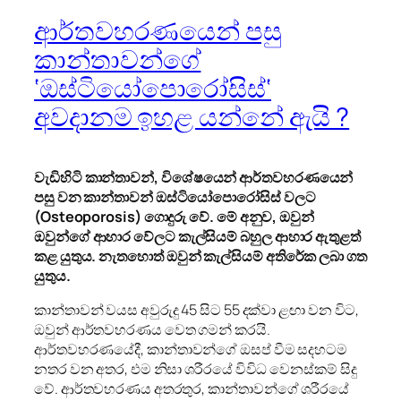
ආර්තවහරණයෙන් පසු
කාන්තාවන්ගේ
‘ඔස්ටියෝපොරෝසිස්‘
අවදානම ඉහළ යන්නේ ඇයි ?
වැඩිහිටි කාන්තාවන්
,
විශේෂයෙන් ආර්තවහරණයෙන්
පසු වන කාන්තාවන් ඔස්ටියෝපොරෝසිස් වලට
(
Osteoporosis
) ගොදුරු වේ. මේ අනුව
,
ඔවුන්
ඔවුන්ගේ ආහාර වේලට කැල්සියම් බහුල ආහාර ඇතුළත්
කළ යුතුය.
නැතහොත් ඔවුන් කැල්සියම් අතිරේක ලබා ගත
යුතුය.
කාන්තාවන් වයස අවුරුදු 45 සිට 55 දක්වා ළඟා වන විට,
ඔවුන් ආර්තවහරණය වෙත ගමන් කරයි.
ආර්තවහරණයේදී, කාන්තාවන්ගේ ඔසප් වීම සදහටම
නතර වන අතර, එම නිසා ශරීරයේ විවිධ වෙනස්කම් සිදු
වේ. ආර්තවහරණය අතරතුර, කාන්තාවන්ගේ ශරීරයේ