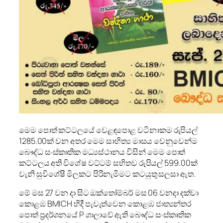
මෙම පොත් කට්ටලයේ වෙළඳපොළ වටිනාකම රුපියල්
1285.00ක් වන අතර මෙම සාහිත්‍ය මාසය වෙනුවෙන්ම
බෞද්ධ සංස්කෘතික මධ්‍යස්ථානය විසින් මෙම පොත්
කට්ටලය අති විශේෂ වට්ටම් සහිතව රුපියල් 599.00ක්
වැනි සුවිශේෂී මිලකට පිරිනැමීමට කටයුතු සලසා ඇත.
මේ මස 27 වන දා සිට ඔක්තෝම්බර් මස 06 වනදා දක්වා
කොළඹ BMICH හිදී පැවැත්වෙන කොළඹ ජාත්‍යන්තර
පොත් ප්‍රදර්ශනයේ P ශාලාවේ ඇති බෞද්ධ සංස්කෘතික