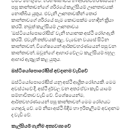
වීමට හේතු වේ. ගර්භණීභාවය හා ආර්තවහරණයෙන්
පසු කාන්තාවන්ගේ ශරීරයේ කැල්සියම් ඌනතාවයක්
නොතිබිය යුතුය. එවැනි ඌනතාවකින් තොර
කාන්තාවගේ ශරීරයේ සෑම කොටසක්ම හොඳින් ක්‍රියා
කරයි. නමුත් කැල්සියම් ඌනතාවය
‘ඔස්ටියෝපොරෝසිස්‘ වැනි භයානක අස්ථි රෝග ඇති
කරයි. එවැනි තත්වයක් තුළ, වැඩෙන වයසේ සිටින
කාන්තාවන්, විශේෂයෙන් ආර්තවහරණයෙන් පසු වන
කාන්තාවන්, ඔවුන්ගේ ආහාර වේලට කැල්සියම් බහුල
ආහාර ඇතුළත් කළ යුතුය.
ඔස්ටියෝපොරෝසිස් අවදානම වැඩිවේ
ඔස්ටියෝපොරෝසිස් යනු අස්ථි ආශ්‍රිත රෝගයකි. මෙම
අවස්ථාවේ දී, අස්ථි දුර්වල වන අතර ඒවා කැඩී යාමේ
සම්භාවිතාව වැඩි වේ. විශේෂයෙන්ම,
ආර්තවහරණයෙන් පසු කාන්තාවන් මෙම රෝගයට
ගොදුරු වේ. මේ නිසා අස්ථි බිඳීම හා ඉරිතැලීමේ අවදානම
ද වැඩි වේ.
කැල්සියම් ගැනීම අත්‍යවශ්‍ය වේ