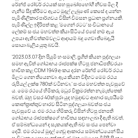
රේන්ජ් රෝවර් රථයක් සහ සුඛෝපභෝගී නිවස මිල දී
ගැනීම සිදු කිරීමට ඇයට මුදල් ලැබුණේ කෙසේ ද යන්න
පැමිණිලිකාර පාර්ශවය විසින් විමසන ප්‍රධාන ප්‍රශ්නයකි.
පැමිණිල්ල ඉදිරිපත් කළ ‘මගෙන් රටට’ සංවිධානයේ
ලේකම් සංජය මහවත්ත කියා සිටියේ එසේ නම් ඇය
උපයා ඇති වත්කම්වලට ආදායම් බදු ගෙවා තිබෙදැයි
සොයා බැලිය යුතු බවයි.
‘2023.03.07 දින පියුමි හංසමාලි, ප්‍රගීත් කියන පුද්ගලයා
සමඟ ඇවිත් ගෝඨාභය රාජපක්ෂ හිටපු ජනාධිපතිවරයා
භාවිත කළ CDM 1949 අංකය දරන රේන්ජ් රෝවර් රථය
මිලට ගෙන තියෙනවා. ඇය කියන විදිහට මෙම රථය
රුපියල් ලක්ෂ 780ක් වටිනවා,’ සංජය මහවත්ත පැවසුවේ
ය. මෙම රථයේ හිමිකරු මධුර වික්‍රමරත්න නැමැත්තෙක්
බවත්, ඔහු වසර 40ක් පුරා යුද හමුදාවට ආහාර සැපයීමේ
කොන්ත්‍රාත්තුව භාරව සිටින පුද්ගලයා බවත් සංජය
පැවසුවේ ය. එම රථය හිමිකරු විසින් හිටපු ජනපති
ගෝඨාභය රාජපක්ෂගේ භාවිතය සඳහා ලබා දී ඇති බවත්,
ඒ සම්බන්ධයෙන් ද සැකයක් ඇති බව සංජය පෙන්වා
දෙයි. එම රථයේ මුදල් ගෙවූ ආකාරය සම්බන්ධයෙන් සිය
සංවිධානය සොයා ගත් කරුණු ඔහු මෙලෙස බීබීසී සිංහල