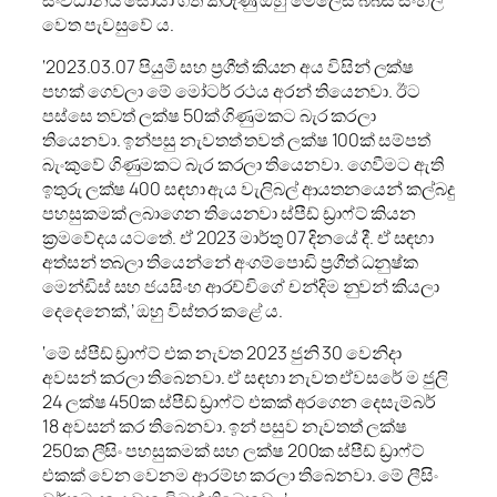
වෙත පැවසුවේ ය.
‘2023.03.07 පියුමි සහ ප්‍රගීත් කියන අය විසින් ලක්ෂ
පහක් ගෙවලා මේ මෝටර් රථය අරන් තියෙනවා. ඊට
පස්සෙ තවත් ලක්ෂ 50ක් ගිණුමකට බැර කරලා
තියෙනවා. ඉන්පසු නැවතත් තවත් ලක්ෂ 100ක් සම්පත්
බැංකුවේ ගිණුමකට බැර කරලා තියෙනවා. ගෙවීමට ඇති
ඉතුරු ලක්ෂ 400 සඳහා ඇය වැලිබල් ආයතනයෙන් කල්බදු
පහසුකමක් ලබාගෙන තියෙනවා ස්පීඩ් ඩ්‍රාෆ්ට් කියන
ක්‍රමවේදය යටතේ. ඒ 2023 මාර්තු 07 දිනයේ දී. ඒ සඳහා
අත්සන් තබලා තියෙන්නේ අංගම්පොඩි ප්‍රගීත් ධනුෂ්ක
මෙන්ඩිස් සහ ජයසිංහ ආරච්චිගේ චන්දිම නුවන් කියලා
දෙදෙනෙක්,’ ඔහු විස්තර කළේ ය.
‘මේ ස්පීඩ් ඩ්‍රාෆ්ට් එක නැවත 2023 ජුනි 30 වෙනිදා
අවසන් කරලා තිබෙනවා. ඒ සඳහා නැවත ඒවසරේ ම ජුලි
24 ලක්ෂ 450ක ස්පීඩ් ඩ්‍රාෆ්ට් එකක් අරගෙන දෙසැම්බර්
18 අවසන් කර තිබෙනවා. ඉන් පසුව නැවතත් ලක්ෂ
250ක ලීසිං පහසුකමක් සහ ලක්ෂ 200ක ස්පීඩ් ඩ්‍රාෆ්ට්
එකක් වෙන වෙනම ආරම්භ කරලා තිබෙනවා. මේ ලීසිං