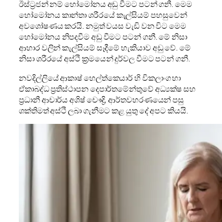
ඊස්ට්‍රජන් නම් හෝමෝනය අඩු වීමට පටන් ගනී. මෙම
හෝමෝනය කාන්තා ශරීරයේ කැල්සියම් පහසුවෙන්
අවශෝෂණය කරයි. නමුත් වයස වැඩි වන විට මෙම
හෝමෝනය නිපදවීම අඩු වීමට පටන් ගනී. මේ නිසා
ආහාර වලින් කැල්සියම් සෑදීමේ හැකියාව අඩු වේ. මේ
නිසා ශරීරයේ අස්ථි ක්‍රමයෙන් දුර්වල වීමට පටන් ගනී.
නවදිල්ලියේ ආකාෂ් හෙල්ත්කෙයාර් හි විකලාංග හා
ඒකාබද්ධ ප්‍රතිස්ථාපන දෙපාර්තමේන්තුවේ අධ්‍යක්ෂ සහ
ප්‍රධානී ආචාර්ය අශිෂ් චෞද්‍රි, ආර්තවහරණයෙන් පසු
ශක්තිමත් අස්ථි ලබා ගැනීමට කළ යුතු දේ අපට කියයි.