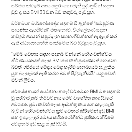
සම්මත කඩඉම් අගය සපුරා නොමැති පුද්ගලයින් සඳහා
වුව ද, එය BMI 30 වන බව කතුවරු පැවසූහ.
වර්තමාන මාර්ගෝපදේශ පදනම් වී ඇත්තේ “සම්පූර්ණ
සායනික ඇගයීමක්” මත නොව, විශ්ලේෂණ සඳහා
කඩඉම් අගයන් සපුරාලන සහභාගිවන්නන් ඇතුළත් කර
ඇති අධ්‍යයනයන්හි සාක්ෂි මත බව ඔවුහු පැවසූහ.
“මෙම වෙනස සඳහා පදනම වන්නේ රෝග විනිශ්චය
නිර්ණායකයක් ලෙස BMI පමණක් ප්‍රමාණවත් නොවන
බවත්, ශරීරයේ මේදය බෙදා හැරීම සෞඛ්‍යයට සැලකිය
යුතු බලපෑමක් ඇති කරන බවත් පිළිගැනීමයි” යනුවෙන්
ඔවුන් ලිවීය.
පර්යේෂකයන් යෝජනා කළේ වර්තමාන BMI මත පදනම්
වූ තරබාරුකම නිර්වචනය මෙම විශේෂිත කාණ්ඩයේ
අවශ්‍යතා ප්‍රමාණවත් ලෙස ආමන්ත්‍රණය නොකළ හැකි
බැවින් රෝග විනිශ්චය ක්‍රම වෙනස් කිරීමෙන් අඩු BMI
සහ ඉහළ උදර මේදය සහිත රෝගීන්ට ප්‍රතිකාර කිරීමේ
අවදානම අඩු කළ හැකි බවයි.