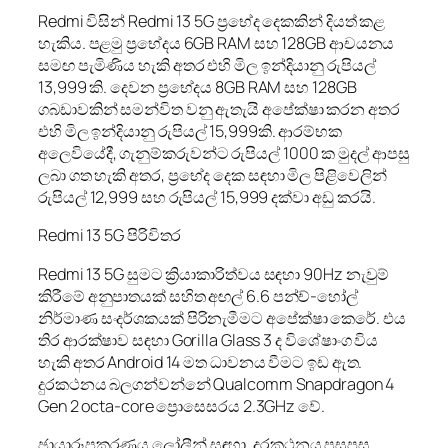
Redmi විසින් Redmi 13 5G ප්‍රභේද දෙකකින් දියත් කළ
හැකිය. පළමු ප්‍රභේදය 6GB RAM සහ 128GB ආචයනය
සමඟ පැමිණිය හැකි අතර එහි මිල ඉන්දියානු රුපියල්
13,999 කි. දෙවන ප්‍රභේදය 8GB RAM සහ 128GB
ගබඩාවකින් සමන්විත වනු ඇතැයි අපේක්ෂා කරන අතර
එහි මිල ඉන්දියානු රුපියල් 15,999කි. ආරම්භක
අලෙවියේදී, ගැනුම්කරුවන්ට රුපියල් 1000 ක මුදල් ආපසු
ලබා ගත හැකි අතර, ප්‍රභේද දෙක සඳහා මිල පිළිවෙලින්
රුපියල් 12,999 සහ රුපියල් 15,999 දක්වා අඩු කරයි.
Redmi 13 5G පිරිවිතර
Redmi 13 5G සුමට ක්‍රියාකාරිත්වය සඳහා 90Hz නැවුම්
කිරීමේ අනුපාතයක් සහිත අඟල් 6.6 පන්ච්-හෝල්
නිර්මාණ සංදර්ශකයක් පිරිනැමීමට අපේක්ෂා කෙරේ. එය
තිර ආරක්ෂාව සඳහා Gorilla Glass 3 ද විශේෂාංග විය
හැකි අතර Android 14 මත ධාවනය වීමට ඉඩ ඇත.
දුරකථනය බලගන්වන්නේ Qualcomm Snapdragon 4
Gen 2 octa-core ප්‍රොසෙසරය 2.3GHz වේ.
ඡායාරූපකරණය ලෝලීන් සඳහා, දුරකථනය පසුපස