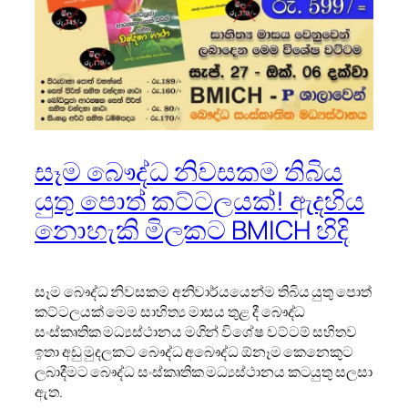
සෑම බෞද්ධ නිවසකම තිබිය
යුතු පොත් කට්ටලයක්! ඇදහිය
නොහැකි මිලකට BMICH හිදි
සෑම බෞද්ධ නිවසකම අනිවාර්යයෙන්ම තිබිය යුතු පොත්
කට්ටලයක් මෙම සාහිත්‍ය මාසය තුළ දී බෞද්ධ
සංස්කෘතික මධ්‍යස්ථානය මගින් විශේෂ වට්ටම් සහිතව
ඉතා අඩු මුදලකට බෞද්ධ අබෞද්ධ ඕනෑම කෙනෙකුට
ලබාදීමට බෞද්ධ සංස්කෘතික මධ්‍යස්ථානය කටයුතු සලසා
ඇත.