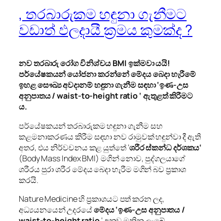
, තරබාරුකම හඳුනා ගැනීමට
වඩාත් ඵලදායී ක්‍රමය කුමක්ද ?
නව තරබාරු රෝග විනිශ්චය
BMI
ඉක්මවා යයි!
පර්යේෂකයන් යෝජනා කරන්නේ මේදය බෙදා හැරීමේ
ඉහළ සෞඛ්‍ය අවදානම් හඳුනා ගැනීම සඳහා ‘ඉණ-උස
අනුපාතය /
waist-to-height ratio
‘ ඇතුළත් කිරීමට
ය.
පර්යේෂකයන් තරබාරුකම හඳුනා ගැනීම සහ
කළමනාකරණය කිරීම සඳහා නව රාමුවක් හඳුන්වා දී ඇති
අතර, එය නිර්වචනය කළ යුත්තේ ‘
ශරීර ස්කන්ධ දර්ශකය‘
(Body Mass Index BMI) මගින් නොව, පුද්ගලයාගේ
ශරීරය පුරා ශරීර මේදය බෙදා හැරීම මගින් බව ප්‍රකාශ
කරයි.
Nature Medicine හි ප්‍රකාශයට පත් කරන ලද,
අධ්‍යයනයෙන් උදරයේ
මේදය ‘ඉණ-උස අනුපාතය /
waist-to-height ratio
‘ අනුව මනිනු ලැබේ.