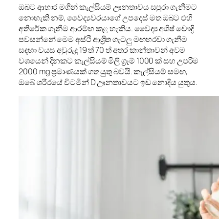
ඔබට ආහාර මගින් කැල්සියම් ඌනතාවය සපුරා ගැනීමට
නොහැකි නම්, වෛද්‍යවරයාගේ උපදෙස් මත ඔබට එහි
අතිරේක ගැනීම ආරම්භ කළ හැකිය. වෛද්‍ය අශිෂ් චෞද්‍රි
පවසන්නේ මෙම අස්ථි ආශ්‍රිත ගැටලු මඟහරවා ගැනීම
සඳහා වයස අවුරුදු 19 ත් 70 ත් අතර කාන්තාවන් අවම
වශයෙන් දිනකට කැල්සියම් මිලි ග්‍රෑම් 1000 ක් සහ උපරිම
2000 mg ප්‍රමාණයක් ගත යුතු බවයි. කැල්සියම් සමඟ,
ඔබේ ශරීරයේ විටමින් D ඌනතාවයට ඉඩ නොදිය යුතුය.