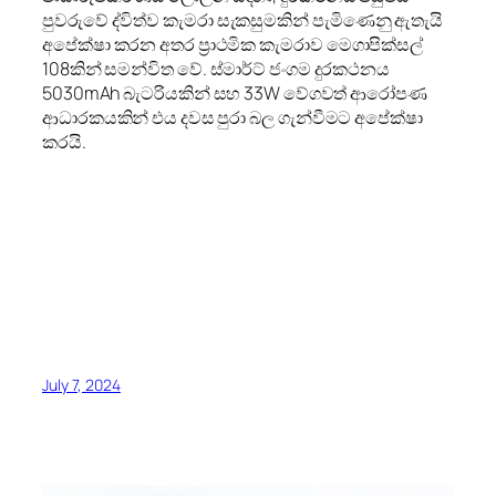
පුවරුවේ ද්විත්ව කැමරා සැකසුමකින් පැමිණෙනු ඇතැයි
අපේක්ෂා කරන අතර ප්‍රාථමික කැමරාව මෙගාපික්සල්
108කින් සමන්විත වේ. ස්මාර්ට් ජංගම දුරකථනය
5030mAh බැටරියකින් සහ 33W වේගවත් ආරෝපණ
ආධාරකයකින් එය දවස පුරා බල ගැන්වීමට අපේක්ෂා
කරයි.
July 7, 2024