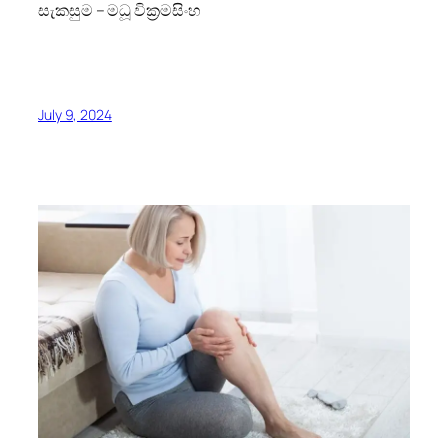
සැකසුම – මධූ වික්‍රමසිංහ
July 9, 2024