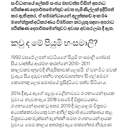
සංවිධානයේ ලේකම් සංජය මහවත්ත විසින් අපරාධ
පරීක්ෂණ දෙපාර්තමේන්තුව වෙත පැමිණිල්ලක් ඉදිරිපත්
කර ඇති අතර, ඒ සම්බන්ධයෙන් අලුත්කඩේ අංක 04
මහේස්ත්‍රාත් අධිකරණය විමර්ශන කටයුතු සඳහා අපරාධ
පරීක්ෂණ දෙපාර්තමේන්තුවට අවශ්‍ය අවසර ලබා දී ඇත.
කවු ද මේ පියුමි හංසමාලි?
1992 වසරේ උපන් පට්ටියගේ පියුමි හංසමාලි ගෝමස්
සිය වෘත්තිය ආරම්භ කරන්නේ 2010- 2011
කාලවකවානුවේදී නිරූපිකාවක් ලෙසයි. ඒ වන විට මවක්
වූ ඇය සිය දරුවා තනිව හදාවඩාගන්නා ‘සිංගල් අම්මා’
කෙනෙකු ලෙස සමාජයේ ප්‍රසිද්ධියට පත්ව සිටියා ය.
2014 දී ඇය ඇගේ පළමු ටෙලිනාට්‍යට රංගනයෙන් දායක
වූවා ය. නැවත ඇය 2018 වසරේ දී චිත්‍රපටයකට
රංගනයෙන් දායක වූ අතර, 2019 දී මලයාලම් චිත්‍රපට
අධ්‍යක්ෂකවරයෙකු වන අනිල් කුමාර් අධ්‍යක්ෂණය කළ
චිත්‍රපටයක ජැක්සන් ඇන්තනී සමඟ රංගනයෙන් දායක
වූවා ය. මෙම කාලය අතරතුර ඇය ජාත්‍යන්තර නිරූපණ