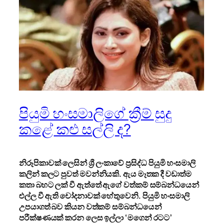
පියුමි හංසමාලිගේ ක්‍රීම් සුදු
කළේ කළු සල්ලි ද?
නිරූපිකාවක් ලෙසින් ශ්‍රී ලංකාවේ ප්‍රසිද්ධ පියුමි හංසමාලි
කලින් කලට පුවත් මවන්නියකි. ඇය මෑතක දී වඩාත්ම
කතා බහට ලක් වී ඇත්තේ ඇගේ වත්කම් සම්බන්ධයෙන්
එල්ල වී ඇති චෝදනාවක් හේතුවෙනි. පියුමි හංසමාලි
උපයාගත් බව කියන වත්කම් සම්බන්ධයෙන්
පරීක්ෂණයක් කරන ලෙස ඉල්ලා ‘මගෙන් රටට’