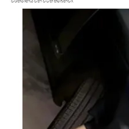
වර්තමානය වන විටත් තිබෙනවා.’