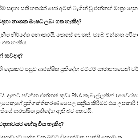
 සඳහා සති හතරක් හෝ අටක් බැගින් වූ එන්නත් මාත්‍රා දෙක
වේදනා නාශක ඖෂධ ලබා ගත හැකිද?
නීම නිර්දේශ නොකරයි. කෙසේ වෙතත්, ඔබේ එන්නත පරිපා
 ගත හැකිය.
නේ කවදාද?
ි දෙකකට පසුව ආරක්ෂිත ප්‍රතිදේහ මට්ටම් සාමාන්‍යයෙන් ව
ි. දැනට පවතින එන්නත් කුඩා RNA කැබැල්ලකින් (වෛරස
ුද්ගලයෙකුගේ ප්‍රතිශක්තිකරණ සෛල සක්‍රීය කිරීමට එය උ
යේ ආරක්ෂිත ප්‍රතිදේහ ඇති බව අඟවයි.
වඳභාවයට හේතු විය හැකිද?
ඳභාවයට හේතු වන බවට විද්‍යාත්මක සාක්ෂි නොමැත.