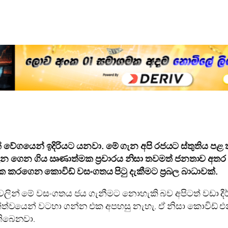
ගයෙන් ඉදිරියට යනවා. මේ ගැන අපි රජයට ස්තුතිය පළ කර
ැන ගෙන ගිය ඍණාත්මක ප්‍රචාරය නිසා තවමත් ජනතාව අ
රගෙන කොවිඩ් වසංගතය පිටු දැකීමට ප්‍රබල බාධාවක්.
ස් වලින් මේ වසංගතය ජය ගැනීමට නොහැකි බව අපිටත් වඩා දීර
ත්ත්වයෙන් වටහා ගන්න එක අපහසු නැහැ. ඒ නිසා කොවිඩ
තිබෙනවා.