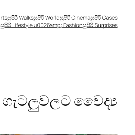
orts
සුපිරි Walks
සුපිරි World
සුපිරි Cinema
සුපිරි Cases
සුපිරි Lifestyle u0026amp; Fashion
සුපිරි Surprises
 ගැටලුවලට වෛද්‍ය