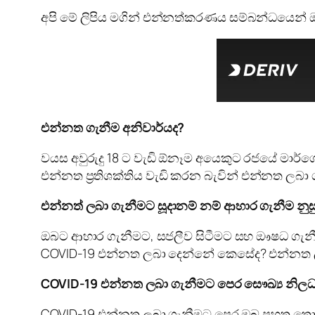
අපි මේ ලිපිය මගින් එන්නත්කරණය සම්බන්ධයෙන් ඔබ
එන්නත ගැනීම අනිවාර්යද?
වයස අවුරුදු 18 ට වැඩි ඕනෑම අයෙකුට රජයේ මාර්
එන්නත ප්‍රතිශක්තිය වැඩි කරන බැවින් එන්නත ලබා ග
එන්නත් ලබා ගැනීමට සූදානම් නම් ආහාර ගැනීම නු
ඔබට ආහාර ගැනීමට, සජලීව සිටීමට සහ ඖෂධ ගැනී
COVID-19 එන්නත ලබා දෙන්නේ කෙසේද? එන්නත ලබ
COVID-19 එන්නත ලබා ගැනීමට පෙර සෞඛ්‍ය නිලධ
COVID-19 එන්නත ලබා ගැනීමට පෙර ඔබ පහත තොරතු