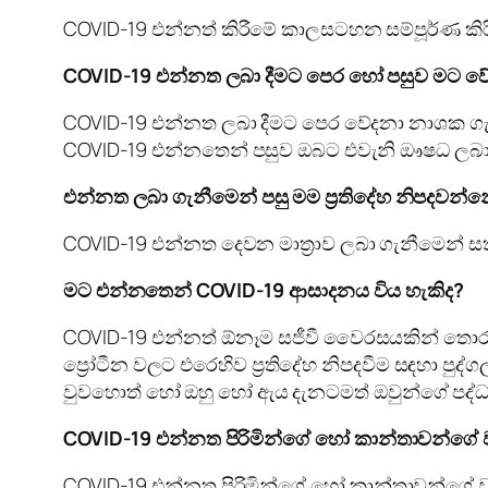
COVID-19 එන්නත් කිරීමේ කාලසටහන සම්පූර්ණ කිරීම
COVID-19 එන්නත ලබා දීමට පෙර හෝ පසුව මට 
COVID-19 එන්නත ලබා දීමට පෙර වේදනා නාශක ගැ
COVID-19 එන්නතෙන් පසුව ඔබට එවැනි ඖෂධ ලබා
එන්නත ලබා ගැනීමෙන් පසු මම ප්‍රතිදේහ නිපදවන්
COVID-19 එන්නත දෙවන මාත්‍රාව ලබා ගැනීමෙන් සත
මට එන්නතෙන් COVID-19 ආසාදනය විය හැකිද?
COVID-19 එන්නත් ඕනෑම සජීවී වෛරසයකින් තොරය
ප්‍රෝටීන වලට එරෙහිව ප්‍රතිදේහ නිපදවීම සඳහා ප
වුවහොත් හෝ ඔහු හෝ ඇය දැනටමත් ඔවුන්ගේ පද්ධති
COVID-19 එන්නත පිරිමින්ගේ හෝ කාන්තාවන්ගේ 
COVID-19 එන්නත පිරිමින්ගේ හෝ කාන්තාවන්ගේ ව