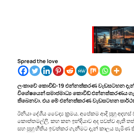
Spread the love
ලංකාවේ කොවිඩ්-19 එන්නත්කරණ වැඩසටහන දැන් වේ
විශේෂයෙන් සමාජමාධ්‍ය කොවිඩ් එන්නත්කරණය ග
තිබෙනවා. එය මේ එන්නත්කරණ වැඩසටහන සාර්ථක ක
ඊනියා දේශීය වෛද්‍ය ක්‍රමය, අපේකම ආදි පුහු අදහ
කොත්තමල්ලි, කහ කන ඉන්දියාව අද පවත්ව ඇති ත
සහ පුහු භීතිය ඉවත්කර ගැනීමට දැන් කාලය පැමිණ 