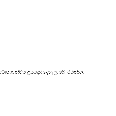
ිවේක ගැනීමට උපදෙස් දෙනු ලැබේ. එමනිසා,