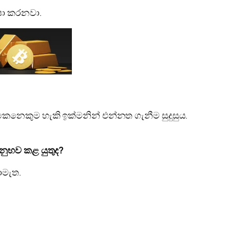
්ෂා කරනවා.
ෙනෙකුම හැකි ඉක්මනින් එන්නත ගැනීම සුදුසුය.
නුභව කළ යුතුද?
ොමැත.