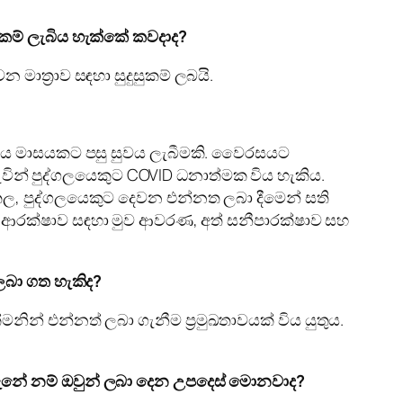
ුකම් ලැබිය හැක්කේ කවදාද?
ාත්‍රාව සඳහා සුදුසුකම් ලබයි.
ලය මාසයකට පසු සුවය ලැබීමකි. වෛරසයට
න් පුද්ගලයෙකුට COVID ධනාත්මක විය හැකිය.
කල, පුද්ගලයෙකුට දෙවන එන්නත ලබා දීමෙන් සති
ගේ ආරක්ෂාව සඳහා මුව ආවරණ, අත් සනීපාරක්ෂාව සහ
ලබා ගත හැකිද?
ින් එන්නත් ලබා ගැනීම ප්‍රමුඛතාවයක් විය යුතුය.
දැනේ නම් ඔවුන් ලබා දෙන උපදෙස් මොනවාද?