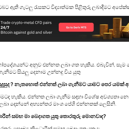
ට ඇති ගැටලු රැසකට විද්‍යාත්මක පිළිතුරු ලබාදීමට අපේක
ගෝපදේශයන්ට අනුව එන්නත ලබා ගත හැකිය. එබැවින්, සෑම ක
ැනීමට සියලු දෙනාම උන්නදු විය යුතු
සුදුසුද ? නැතහොත් එන්නත් ලබා ගැනීමට යාමට පෙර යමක් අ
මටද හැකිය. එන්නත ලබා ගැනීම සඳහා විශේෂ අවශ්‍යතා න
ා දෙන්නේ අභ්‍යන්තර මාංශ පේශි එන්නතක් ලෙසිනි.
ාරීන් සමඟ මා බෙදාගත යුතු තොරතුරු මොනවාද?
රු සෞඛ්‍ය නිලධාරීන් සමඟ බෙදා ගත යුතුය: