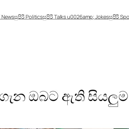
රි News
සුපිරි Politics
සුපිරි Talks u0026amp; Jokes
සුපිරි Sp
ගැන ඔබට ඇති සියලුම