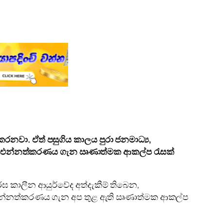
නවා. ඒත් පසුගිය කාලය පුරා ජනමාධ්‍ය,
තර එන්නත්කරණය ගැන ඍණාත්මක ආකල්ප රැසක්
්ඝ කාලීන ආයුර්වේද අත්දැකීම් තිබෙන,
් එන්නත්කරණය ගැන අප තුළ ඇති ඍණාත්මක ආකල්ප