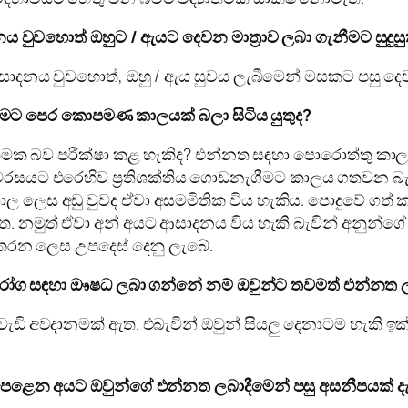
 වුවහොත් ඔහුට / ඇයට දෙවන මාත්‍රාව ලබා ගැනීමට සුදුස
දනය වුවහොත්, ඔහු / ඇය සුවය ලැබීමෙන් මසකට පසු දෙවන ම
ීමට පෙර කොපමණ කාලයක් බලා සිටිය යුතුද?
්මක බව පරීක්ෂා කළ හැකිද? එන්නත සඳහා පොරොත්තු කා
රසයට එරෙහිව ප්‍රතිශක්තිය ගොඩනැගීමට කාලය ගතවන බැවි
 ලෙස අඩු වුවද ඒවා අසමමිතික විය හැකිය. පොදුවේ ගත් 
ත. නමුත් ඒවා අන් අයට ආසාදනය විය හැකි බැවින් අනුන්
 කරන ලෙස උපදෙස් දෙනු ලැබේ.
ැනි රෝග සඳහා ඖෂධ ලබා ගන්නේ නම් ඔවුන්ට තවමත් එන්නත 
ි අවදානමක් ඇත. එබැවින් ඔවුන් සියලු දෙනාටම හැකි ඉක්මන
් පෙළෙන අයට ඔවුන්ගේ එන්නත ලබාදීමෙන් පසු අසනීපයක් 