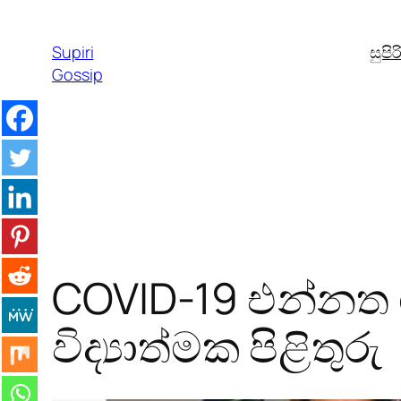
Skip
to
Supiri
සුපි
content
Gossip
COVID-19 එන්නත 
විද්‍යාත්මක පිළිතුරු