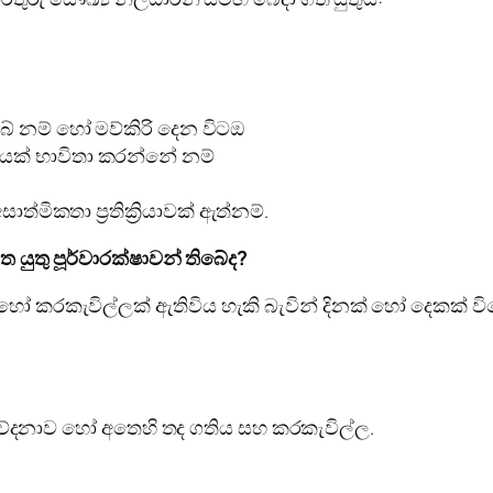
බේ නම් හෝ මව්කිරි දෙන විටඔ
යක් භාවිතා කරන්නේ නම්
මිකතා ප්‍රතික්‍රියාවක් ඇත්නම්.
යුතු පූර්වාරක්ෂාවන් තිබේද?
ෝ කරකැවිල්ලක් ඇතිවිය හැකි බැවින් දිනක් හෝ දෙකක් ව
ේ වේදනාව හෝ අතෙහි තද ගතිය සහ කරකැවිල්ල.