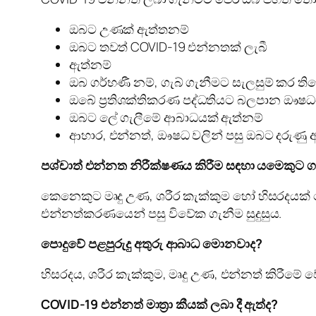
ඔබට උණක් ඇත්තනම්
ඔබට තවත් COVID-19 එන්නතක් ලැබී
ඇත්නම්
ඔබ ගර්භණී නම්, ගැබ් ගැනීමට සැලසුම් කර ති
ඔබේ ප්‍රතිශක්තිකරණ පද්ධතියට බලපාන ඖෂධ
ඔබට ලේ ගැලීමේ ආබාධයක් ඇත්නම්
ආහාර, එන්නත්, ඖෂධ වලින් පසු ඔබට දරුණු අසාත්
පශ්චාත් එන්නත නිරීක්ෂණය කිරීම සඳහා යමෙකුට ගත 
කෙනෙකුට මෘදු උණ, ශරීර කැක්කුම හෝ හිසරදයක් හ
එන්නත්කරණයෙන් පසු විවේක ගැනීම සුදුසුය.
පොදුවේ පළපුරුදු අතුරු ආබාධ මොනවාද?
හිසරදය, ශරීර කැක්කුම, මෘදු උණ, එන්නත් කිරීම
COVID-19 එන්නත් මාත්‍රා කීයක් ලබා දී ඇත්ද?