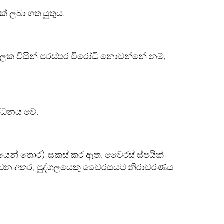
ක් ලබා ගත යුතුය.
ලක විසින් පරස්පර විරෝධී නොවන්නේ නම්,
ර්ධනය වේ.
යෙන් තොර) සකස් කර ඇත. වෛරස් ස්පයික්
පකාරී වන අතර, පුද්ගලයෙකු වෛරසයට නිරාවරණය