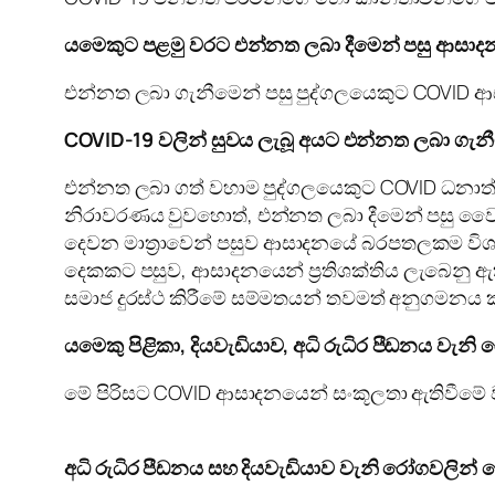
යමෙකුට පළමු වරට එන්නත ලබා දීමෙන් පසු ආසාදනය
එන්නත ලබා ගැනීමෙන් පසු පුද්ගලයෙකුට COVID ආසා
COVID-19 වලින් සුවය ලැබූ අයට එන්නත ලබා ගැන
එන්නත ලබා ගත් වහාම පුද්ගලයෙකුට COVID ධනාත
නිරාවරණය වුවහොත්, එන්නත ලබා දීමෙන් පසු වෛ
දෙවන මාත්‍රාවෙන් පසුව ආසාදනයේ බරපතලකම විශාල
දෙකකට පසුව, ආසාදනයෙන් ප්‍රතිශක්තිය ලැබෙනු ඇ
සමාජ දුරස්ථ කිරීමේ සම්මතයන් තවමත් අනුගමනය
යමෙකු පිළිකා, දියවැඩියාව, අධි රුධිර පීඩනය ව
මේ පිරිසට COVID ආසාදනයෙන් සංකූලතා ඇතිවීමේ වැඩ
අධි රුධිර පීඩනය සහ දියවැඩියාව වැනි රෝගවලින