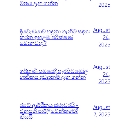
මතය දැන ගන්න
2025
August
දියවැඩියාව හඳුනා ගැනීම සඳහා
කරන ඉහළම පරීක්ෂණ
24,
මොනවාද ?
2025
August
ගර්භණී සමයේදී පැරසිටමෝල්
24,
භාවිතය අවදානම් දැන ගන්න
2025
රටේ ආර්ථිකය ස්ථාවරයි –
August
ජනපති පාර්ලිමේන්තුවේදී
7, 2025
කියයි