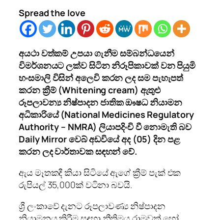
Spread the love
අයථා වත්කම් උපයා ගැනීම සම්බන්ධයෙන්
විමර්ශනයට ලක්ව සිටින නිරූපිකාවක් වන පියුමි
හංසමාලි විසින් අලෙවි කරන ලද සම පැහැපත්
කරන ක්‍රීම් (
Whitening cream
) ඇතුළු
රූපලාවන්‍ය නිෂ්පාදන ජාතික ඖෂධ නියාමන
අධිකාරියේ (
National Medicines Regulatory
Authority
–
NMRA)
ලියාපදිංචි වී නොමැති බව
Daily Mirror
වෙබ් අඩවියේ අද (05) දින පළ
කරන ලද වාර්තාවක ස
ඳ
හන් වේ.
ඇය මෑතකදී කියා සිටියේ ඇගේ ක්‍රීම් පැක් එක
රුපියල් 35,000ක් වටිනා බවයි.
ශ්‍රී ලංකාවේ දැනට රූපලාවණ්‍ය නිෂ්පාදන
නියාමනය කිරීම සඳහා නීතිමය රාමුවක් හෝ