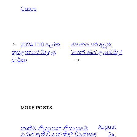
Cases
←
2024 T20 ලෝක
ජපානයෙන් අලුත්
කුසලානයේ බිඳ දැමූ
‘යෙන් ණය‘ ලැබෙයිද ?
වාර්තා
→
MORE POSTS
August
කෘතිම නියපොතු නිසා සමේ
රෝග ඇති විය හැකිද? විශේෂඥ
24,