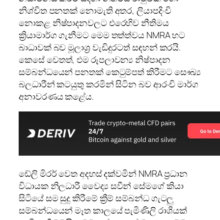
නිශ්චිත පනතක් නොමැති අතර, ලියාපදිංචි
නොකළ නිෂ්පාදනවලට එරෙහිව නීතිමය
ක්‍රියාමාර්ග ගැනීමට මෙම තත්ත්වය NMRA හට
බාධාවක් බව මූලාශ්‍ර වැඩිදුරටත් සඳහන් කරයි.
කෙසේ වෙතත්, එම රූපලාවන්‍ය නිෂ්පාදන
සම්බන්ධයෙන් පනතක් කෙටුම්පත් කිරීමට සෞඛ්‍ය
බලධාරීන් කටයුතු කරමින් සිටින බව ආරංචි මාර්ග
අනාවරණය කළේය.
ඩේලි මිරර් වෙත අදහස් දක්වමින් NMRA ප්‍රධාන
විධායක නිලධාරී වෛද්‍ය සවීන් සේමගේ කියා
සිටියේ සම සුදු කිරීමේ ක්‍රීම් සම්බන්ධ ගැටලු
සම්බන්ධයෙන් මෑත කාලයේ පැමිණිලි රාශියක්