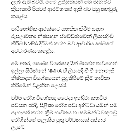
ලැබී ඇති බවයි. මෙම උත්සුකයන් මත පදනම්ව
ක්‍රියාකාරී පියවර ආරම්භ කර ඇති බව ඔහු තහවුරු
කළේය.
පාරිභෝගික ආරක්ෂාව සහතික කිරීම සඳහා
රූපලාවන්‍ය නිෂ්පාදන ස්වේච්ඡාවෙන් ලියාපදිංචි
කිරීම NMRA දිරිමත් කරන බව ආචාර්ය සේමගේ
අවධාරණය කළේය.
මේ අතර, සෞඛ්‍ය විශේෂඥයින් මහජනතාවගෙන්
ඉල්ලා සිටින්නේ NMRA හි ලියාපදිංචි වී නොමැති
නිෂ්පාදන විශේෂයෙන් සුදු කිරීමේ ක්‍රීම් භාවිතා
කිරීමෙන් වළකින ලෙසයි.
චර්ම රෝග විශේෂඥ වෛද්‍ය ඉන්දිරා කහවිට
පවසන පරිදි, පිළිකා රෝග පවා අභිබවා යමින් සම
පැහැපත් කරන ක්‍රීම් භාවිතය හා සම්බන්ධ වකුගඩු
රෝගීන්ගේ සැලකිය යුතු වර්ධනයක් දක්නට
ලැබේ.