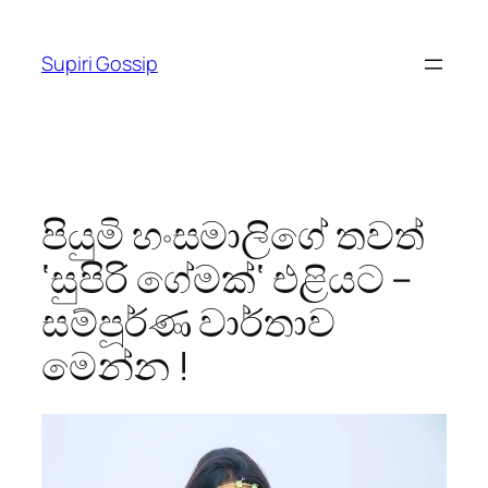
Skip
to
Supiri Gossip
content
පියුමි හංසමාලිගේ තවත්
‘සුපිරි ගේමක්‘ එළියට –
සම්පූර්ණ වාර්තාව
මෙන්න !