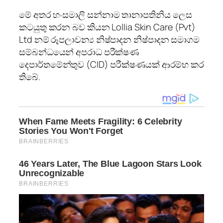
මේ අතර හංසමාලි සන්නාම තානාපතිනිය ලෙස
කටයුතු කරන බව කියන Lollia Skin Care (Pvt)
Ltd නම් රූපලාවන්‍ය නිෂ්පාදන නිෂ්පාදන සමාගම
සම්බන්ධයෙන් අපරාධ පරීක්ෂණ
දෙපාර්තමේන්තුව (CID) පරීක්ෂණයක් ආරම්භ කර
තිබේ.