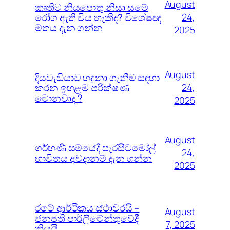
August
කෘතිම නියපොතු නිසා සමේ
රෝග ඇති විය හැකිද? විශේෂඥ
24,
මතය දැන ගන්න
2025
August
දියවැඩියාව හඳුනා ගැනීම සඳහා
කරන ඉහළම පරීක්ෂණ
24,
මොනවාද ?
2025
August
ගර්භණී සමයේදී පැරසිටමෝල්
24,
භාවිතය අවදානම් දැන ගන්න
2025
රටේ ආර්ථිකය ස්ථාවරයි –
August
ජනපති පාර්ලිමේන්තුවේදී
7, 2025
කියයි