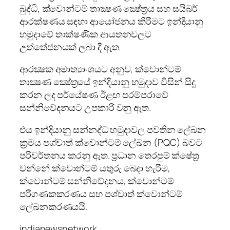
බුද්ධි, ක්වොන්ටම් තාක්‍ෂණ ක්‍ෂේත්‍රය සහ සයිබර්
ආරක්ෂණය සඳහා ආයෝජනය කිරීමට ඉන්දියානු
හමුදාවේ තාක්ෂණික ආයතනවලට
උත්තේජනයක් ලබා දී ඇත.
ආරක්‍ෂක අමාත්‍යාංශයට අනුව, ක්වොන්ටම්
තාක්‍ෂණ ක්‍ෂේත්‍රයේ ඉන්දියානු හමුදාව විසින් සිදු
කරන ලද පර්යේෂණ ඊළඟ පරම්පරාවේ
සන්නිවේදනයට උපකාරී වනු ඇත.
එය ඉන්දියානු සන්නද්ධ හමුදාවල පවතින ලේඛන
ක්‍රමය පශ්චාත් ක්වොන්ටම් ලේඛන (PQC) බවට
පරිවර්තනය කරනු ඇත. ප්‍රධාන තෙරපුම් ක්ෂේත්‍ර
වන්නේ ක්වොන්ටම් යතුරු බෙදා හැරීම,
ක්වොන්ටම් සන්නිවේදනය, ක්වොන්ටම්
පරිගණකකරණය සහ පශ්චාත් ක්වොන්ටම්
ලේඛනකරණයයි.
indianewsnetwork