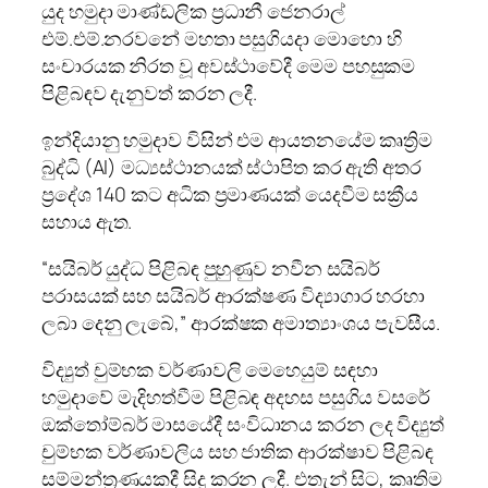
යුද හමුදා මාණ්ඩලික ප්‍රධානී ජෙනරාල්
එම්.එම්.නරවනේ මහතා පසුගියදා මොහො හි
සංචාරයක නිරත වූ අවස්ථාවේදී මෙම පහසුකම
පිළිබඳව දැනුවත් කරන ලදී.
ඉන්දියානු හමුදාව විසින් එම ආයතනයේම කෘත්‍රිම
බුද්ධි (AI) මධ්‍යස්ථානයක් ස්ථාපිත කර ඇති අතර
ප්‍රදේශ 140 කට අධික ප්‍රමාණයක් යෙදවීම සක්‍රීය
සහාය ඇත.
“සයිබර් යුද්ධ පිළිබඳ පුහුණුව නවීන සයිබර්
පරාසයක් සහ සයිබර් ආරක්ෂණ විද්‍යාගාර හරහා
ලබා දෙනු ලැබේ,” ආරක්ෂක අමාත්‍යාංශය පැවසීය.
විද්‍යුත් චුම්භක වර්ණාවලි මෙහෙයුම් සඳහා
හමුදාවේ මැදිහත්වීම පිළිබඳ අදහස පසුගිය වසරේ
ඔක්තෝම්බර් මාසයේදී සංවිධානය කරන ලද විද්‍යුත්
චුම්භක වර්ණාවලිය සහ ජාතික ආරක්ෂාව පිළිබඳ
සම්මන්ත්‍රණයකදී සිදු කරන ලදී. එතැන් සිට, කෘතිම