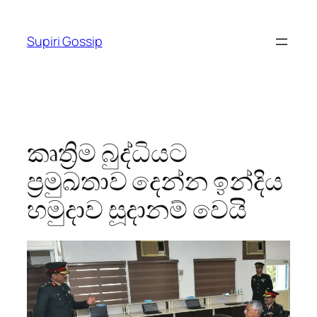
Skip
to
Supiri Gossip
content
කෘත්‍රිම බුද්ධියට
ප්‍රමුඛතාව දෙන්න ඉන්දිය
හමුදාව සූදානම් වෙයි