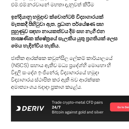
එම්.එම්.නරවානේ මහතා දැනුවත් කිරීම
ඉන්දියානු හමුදාව ක්වොන්ටම් විද්‍යාගාරයක්
මෑතකදී පිහිටුවා ඇත. ප්‍රධාන පර්යේෂණ සහ
පුහුණුව සඳහා නායකත්වය දීම සහ නැගී එන
තාක්‍ෂණික ක්ෂේත්‍රයේ සැලකිය යුතු ප්‍රගතියක් ලෙස
මෙය හැඳින්විය හැකිය.
ජාතික ආරක්ෂක කවුන්සිල ලේකම් කාර්යාලයේ
(NSCS) සහාය ඇතිව මධ්‍ය ප්‍රදේශ්හි මොහො හි
විදුලි සංදේශ ඉංජිනේරු විද්‍යාගාරයේ හමුදා
විද්‍යාගාරය ස්ථාපිත කර ඇති බව ආරක්ෂක
අමාත්‍යාංශය බදාදා ප්‍රකාශ කළේය.