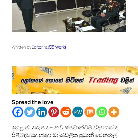
Written by
Editor
in
සුපිරි World
Spread the love
ඉහළ ඡායාරූපය – නව ක්වොන්ටම් විද්‍යාගාරය
පිළිබඳව යුද හමුදා මාණ්ඩලික ප්‍රධානී ජෙනරාල්