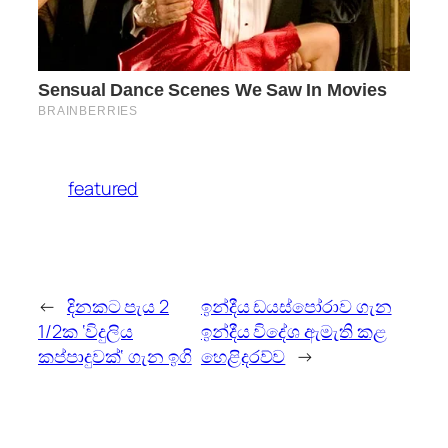
featured
←
දිනකට පැය 2
ඉන්දීය ඩයස්පෝරාව ගැන
1/2ක ‘විදුලිය
ඉන්දීය විදේශ ඇමැති කළ
කප්පාදුවක්‘ ගැන ඉගි
හෙළිදරව්ව
→