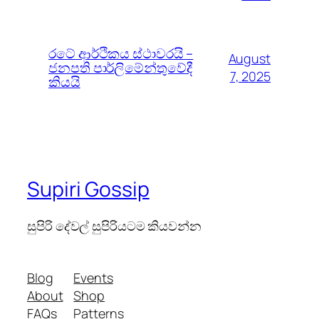
රටේ ආර්ථිකය ස්ථාවරයි –
August
ජනපති පාර්ලිමේන්තුවේදී
7, 2025
කියයි
Supiri Gossip
සුපිරි දේවල් සුපිරියටම කියවන්න
Blog
Events
About
Shop
FAQs
Patterns