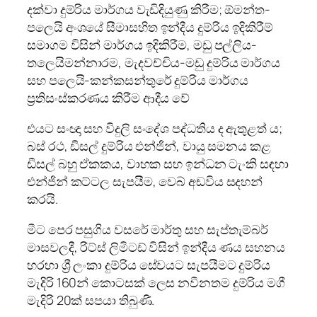
දක්වා දුම්රිය මාර්ගය වැඩිදියුණු කිරීම; ඕමන්ත-
පලෙයි අංශයේ සීමාසහිත ඉන්දීය දුම්රිය ඉදිකිරීම්
සමාගම විසින් මාර්ගය ඉදිකිරීම, මඩු පල්ලිය-
තලෙයිමන්නාරම, මැදවච්චිය-මඩු දුම්රිය මාර්ගය
සහ පලෙයි-කන්කසන්තුරේ දුම්රිය මාර්ගය
ප්‍රතිසංස්කරණය කිරීම ආදීය වේ
එයට සංඥා සහ විදුලි සංදේශ පද්ධතිය ද ඇතුළත් ය;
බස් රථ, ඩීසල් දුම්රිය එන්ජින්, වායු සමනය කළ
ඩීසල් බහු ඒකකය, වාහක සහ ඉන්ධන ටැංකි සඳහා
එන්ජින් කට්ටල සැපයීම, වෙබ් අඩවිය සදහන්
කරයි.
මීට පෙර පසුගිය වසරේ මාර්තු සහ සැප්තැම්බර්
මාසවලදී, රිට්ස් ලිමිටඩ් විසින් ඉන්දීය ණය සහනය
හරහා ශ්‍රී ලංකා දුම්රිය සේවයට සැපයීමට දුම්රිය
මැදිරි 160න් කොටසක් ලෙස නවීනතම දුම්රිය මගී
මැදිරි 20ක් සපයා තිබුණි.