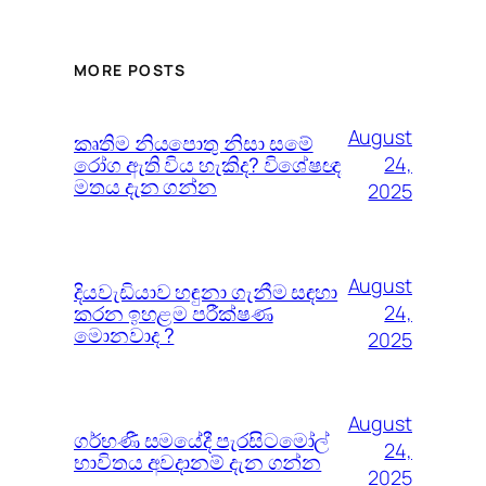
MORE POSTS
August
කෘතිම නියපොතු නිසා සමේ
රෝග ඇති විය හැකිද? විශේෂඥ
24,
මතය දැන ගන්න
2025
August
දියවැඩියාව හඳුනා ගැනීම සඳහා
කරන ඉහළම පරීක්ෂණ
24,
මොනවාද ?
2025
August
ගර්භණී සමයේදී පැරසිටමෝල්
24,
භාවිතය අවදානම් දැන ගන්න
2025