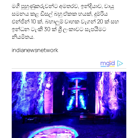
මගී පුහුණුකරුවන්ට අමතරව, ඉන්දියාව, වායු
සමනය කළ ඩීසල් බහු ඒකක හයක්, දුම්රිය
එන්ජින් 10 ක්, බහාලුම් වාහක වැගන් 20 ක් සහ
ඉන්ධන ටැංකි 30 ක් ශ්‍රී ලංකාවට සැපයීමට
නියමිතය.
indianewsnetwork