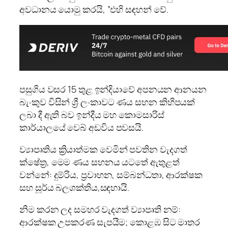
අවධානය යොමු කරයි, ”එහි සඳහන් වේ.
පසුගිය වසර 15 තුළ ඉන්දියාවේ අපනයන ආනයන
බැංකුව විසින් ශ්‍රී ලංකාවට ණය සහන කිහිපයක්
ලබා දී ඇති බව ඉන්දීය මහ කොමසාරිස්
කාර්යාලයේ වෙබ් අඩවිය පවසයි.
ව්‍යාපෘතිය ක්‍රියාත්මක වෙමින් පවතින වැදගත්
ක්ෂේත්‍ර, මෙම ණය සහනය යටතේ ඇතුළත්
වන්නේ: දුම්රිය, ප්‍රවාහන, සම්බන්ධතා, ආරක්ෂක
සහ සූර්ය බලශක්තිය,සඳහායි.
නිම කරන ලද සමහර වැදගත් ව්‍යාපෘති නම්:
ආරක්ෂක උපකරණ සැපයීම; කොළඹ සිට මාතර