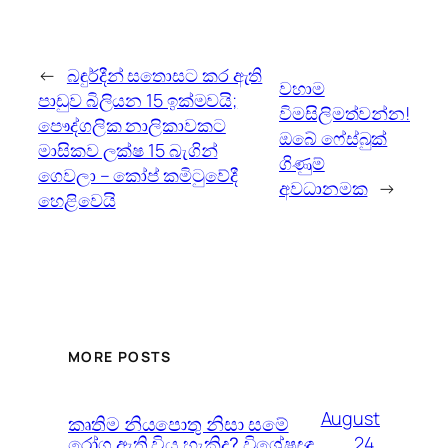
←
බඳුර්දීන් සතොසට කර ඇති
වහාම
පාඩුව බිලියන 15 ඉක්මවයි;
විමසිලිමත්වන්න!
පෞද්ගලික නාලිකාවකට
ඔබේ ෆේස්බුක්
මාසිකව ලක්ෂ 15 බැගින්
ගිණුම්
ගෙවලා – කෝප් කමිටුවේදී
අවධානමක
→
හෙළිවෙයි
MORE POSTS
August
කෘතිම නියපොතු නිසා සමේ
රෝග ඇති විය හැකිද? විශේෂඥ
24,