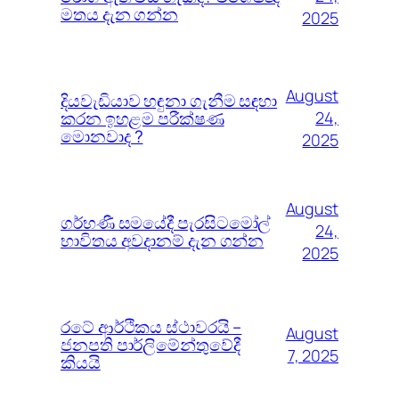
මතය දැන ගන්න
2025
August
දියවැඩියාව හඳුනා ගැනීම සඳහා
කරන ඉහළම පරීක්ෂණ
24,
මොනවාද ?
2025
August
ගර්භණී සමයේදී පැරසිටමෝල්
24,
භාවිතය අවදානම් දැන ගන්න
2025
රටේ ආර්ථිකය ස්ථාවරයි –
August
ජනපති පාර්ලිමේන්තුවේදී
7, 2025
කියයි