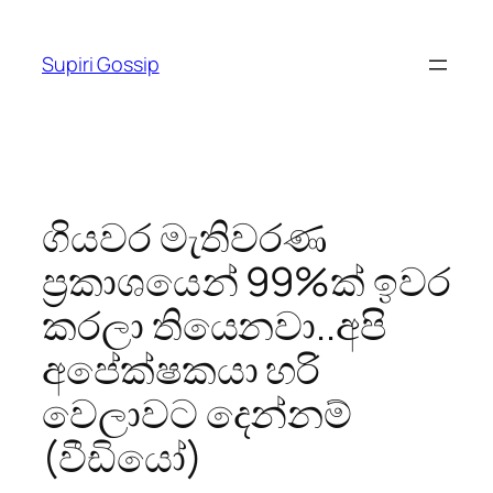
Skip
to
Supiri Gossip
content
ගියවර මැතිවරණ
ප්‍රකාශයෙන් 99%ක් ඉවර
කරලා තියෙනවා..අපි
අපේක්ෂකයා හරි
වෙලාවට දෙන්නම්
(වීඩියෝ)