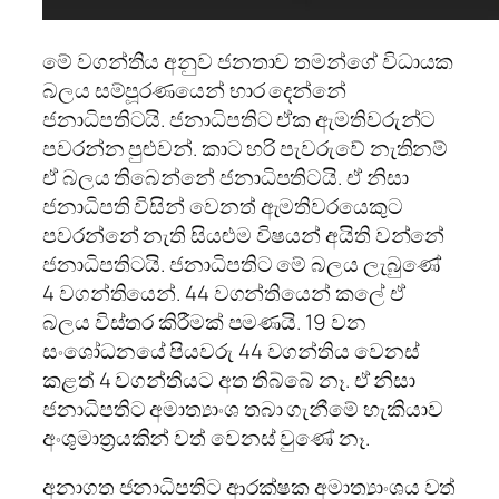
මේ වගන්තිය අනුව ජනතාව තමන්ගේ විධායක
බලය සම්පූරණයෙන් භාර දෙන්නේ
ජනාධිපතිටයි. ජනාධිපතිට ඒක ඇමතිවරුන්ට
පවරන්න පුළුවන්. කාට හරි පැවරුවේ නැතිනම්
ඒ බලය තිබෙන්නේ ජනාධිපතිටයි. ඒ නිසා
ජනාධිපති විසින් වෙනත් ඇමතිවරයෙකුට
පවරන්නේ නැති සියළුම විෂයන් අයිති වන්නේ
ජනාධිපතිටයි. ජනාධිපතිට මේ බලය ලැබුණේ
4 වගන්තියෙන්. 44 වගන්තියෙන් කලේ ඒ
බලය විස්තර කිරීමක් පමණයි. 19 වන
සංශෝධනයේ පියවරු 44 වගන්තිය වෙනස්
කළත් 4 වගන්තියට අත තිබ්බේ නෑ. ඒ නිසා
ජනාධිපතිට අමාත්‍යාංශ තබා ගැනීමේ හැකියාව
අංශුමාත්‍රයකින් වත් වෙනස් වුණේ නෑ.
අනාගත ජනාධිපතිට ආරක්ෂක අමාත්‍යාංශය වත්