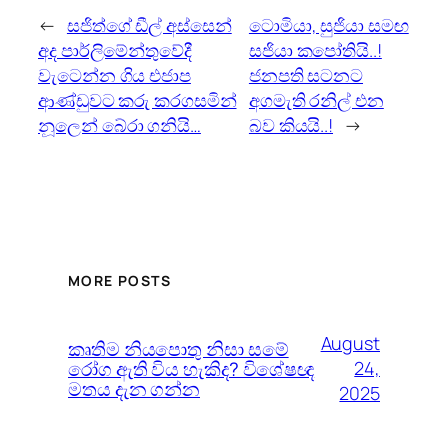
←
සජිත්ගේ ඩීල් අස්සෙන්
ටොමියා, සුජියා සමඟ
අද පාර්ලිමේන්තුවේදී
සජියා කපෝතියි..!
වැටෙන්න ගිය එජාප
ජනපති සටනට
ආණ්ඩුවට කරු කරගසමින්
අගමැති රනිල් එන
නූලෙන් බේරා ගනියි…
බව කියයි..!
→
MORE POSTS
August
කෘතිම නියපොතු නිසා සමේ
රෝග ඇති විය හැකිද? විශේෂඥ
24,
මතය දැන ගන්න
2025