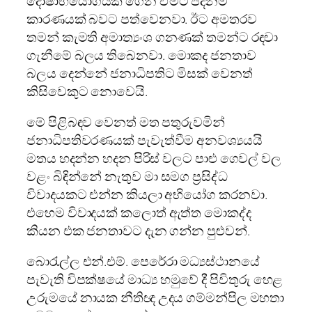
දෝෂාභියෝගයක් ගෙන ඒමට පදනම්
කාරණයක් බවට පත්වෙනවා. ඊට අමතරව
තමන් කැමති අමාත්‍යංශ ගනණක් තමන්ට රඳවා
ගැනීමේ බලය තිබෙනවා. මොකද ජනතාව
බලය දෙන්නේ ජනාධිපතිට මිසක් වෙනත්
කිසිවෙකුට නොවෙයි.
මේ පිළිබඳව වෙනත් මත පතුරුවමින්
ජනාධිපතිවරණයක් පැවැත්වීම අනවශ්‍යයයි
මතය හදන්න හදන පිරිස් වලට පාළු ගෙවල් වල
වළං බිඳින්නේ නැතුව මා සමග ප්‍රසිද්ධ
විවාදයකට එන්න කියලා අභියෝග කරනවා.
එහෙම විවාදයක් කලොත් ඇත්ත මොකද්ද
කියන එක ජනතාවට දැන ගන්න පුළුවන්.
බොරැල්ල එන්.එම්. පෙරේරා මධ්‍යස්ථානයේ
පැවැති විපක්ෂයේ මාධ්‍ය හමුවේ දී පිවිතුරු හෙළ
උරුමයේ නායක නීතිඥ උදය ගම්මන්පිල මහතා