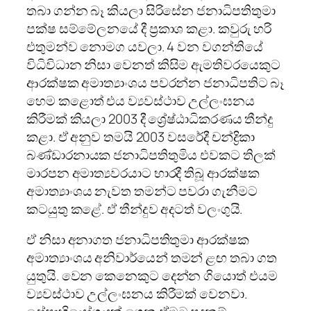
තබා ගන්න බෑ කියලා සිරිසේන ජනාධිපතිතුමා
පක්ෂ සම්මේලනයේ දී ප්‍රකාශ කළා. කවුරු හරි
එතුමන්ව නොමග යවලා. 4 වන වගන්තියේ
විධිවිධාන නිසා වෙනත් කිසිම ඇමතිවරයෙකුට
ආරක්ෂක අමාත්‍යාංශය පවරන්න ජනාධිපතිට බෑ
හෙම කළොත් එය ව්‍යවස්ථාව උල්ලංඝනය
කිරීමක් කියලා 2003 දී ශ්‍රේෂ්ඨාධිකරණය තීන්දු
කළා. ඒ අනුව තමයි 2003 වසරේදී චන්ද්‍රිකා
බණ්ඩාරනායක ජනාධිපතිතුමිය එවකට තිලක්
මාරපන අමාත්‍යවරයාට භාරදී තිබූ ආරක්ෂක
අමාත්‍යාංශය නැවත තමන්ට පවරා ගැනීමට
කටයුතු කළේ. ඒ තීන්දුව අදටත් වලංගුයි.
ඒ නිසා අනාගත ජනාධිපතිතුමා ආරක්ෂක
අමාත්‍යාංශය අනිවාර්යෙන් තමන් ළඟ තබා ගත
යුතුයි. වෙන කෙනෙකුට දෙන්න ගියොත් එයම
ව්‍යවස්ථාව උල්ලංඝනය කිරීමක් වෙනවා.