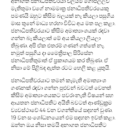
අනාගත ජනාධිපතිවරයා විලියම් ගොපල්ලව
මැතිතුමා වගේ නාමමාත්‍ර ජනාධිපතිවරයෙකු
පමණයි ඔහුට කිසිම බලයක් නෑ කියලා පසුගිය
මාස තුනේ මාධ්‍ය හරහා විවිධ අය මත පල කළා.
ජනාධිපතිවරයාට කිසිම අමාත්‍යාංශයක් රඳවා
ගන්න බෑ කියලාත් මේ අය කියලා ලියලා
තිබුණා. අපි ඒක එතරම් ගණන් ගත්තේ නෑ.
නමුත් පසුගිය දා මෛත්‍රිපාල සිරිසේන
ජනාධිපතිතුමාත් ඒ ප්‍රකාශයම කර තිබුණා. ඒ
නිසා මේ පිළිබඳ ඇත්ත රටට හෙලි කළ යුතුයි.
ජනාධිපතිවරයාට තමන් කැමැති අමාත්‍යාංශ
ගණනක් රඳවා ගන්න පුළුවන් බවටත් වෙනත්
කිසිම අමාත්‍යාංශයකට පවරා නැති විෂයන් සහ
ආයතන ජනාධිපතිට අයිති බවටත් ආණ්ඩුක්‍රම
ව්‍යවස්ථාවේ 44 වන වගන්තියේ සඳහන් වුණා.
19 වන සංශෝධනයෙන් එම සඳහන ඉවත් කළා.
ඔන්න ඔය නිසා තමයි අනාගත ජනාධිපතිට