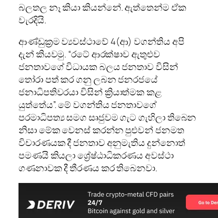
බලතල නෑ කියා කියන්නේ. ඇත්තෙන්ම ඒක
වැරදියි.
ආණ්ඩුක්‍රම ව්‍යවස්ථාවේ 4(ආ) වගන්තිය අපි
දැන් කියවමු. “රටේ ආරක්ෂාව ඇතුළුව
ජනතාවගේ විධායක බලය ජනතාව විසින්
තෝරා පත් කර ගනු ලබන ජනරජයේ
ජනාධිපතිවරයා විසින් ක්‍රියාත්මක කළ
යුත්තේය”. මේ වගන්තිය ජනතාවගේ
පරමාධිපත්‍ය සමග සෘජුවම ගැට ගැහිලා තිබෙන
නිසා මේක වෙනස් කරන්න පුළුවන් ජනමත
විචාරණයක දී ජනතාව අනුමැතිය දුන්නොත්
පමණයි කියලා ශ්‍රේෂ්ඨාධිකරණය අවස්ථා
ගණනාවක දී තීරණය කර තිබෙනවා.