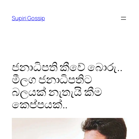
Skip
to
Supiri Gossip
content
ජනාධිපති කීවේ බොරු..
මීලග ජනාධිපතිට
බලයක් නැතැයි කීම
කෙප්පයක්..