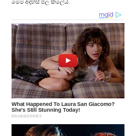
මෙම අදහස් පල කලේය.