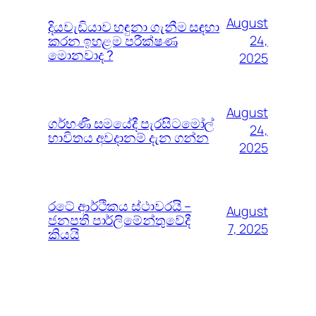
August
දියවැඩියාව හඳුනා ගැනීම සඳහා
කරන ඉහළම පරීක්ෂණ
24,
මොනවාද ?
2025
August
ගර්භණී සමයේදී පැරසිටමෝල්
24,
භාවිතය අවදානම් දැන ගන්න
2025
රටේ ආර්ථිකය ස්ථාවරයි –
August
ජනපති පාර්ලිමේන්තුවේදී
7, 2025
කියයි