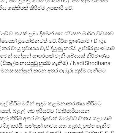
ආසන) සහ ලිහිල් කිරීම (භාවනාව). මේ සෑම එකක්ම
ිය ශක්තිමත් කිරීමට උපකාරී වේ.
 වැඩි වාතයක් ලබා දීමෙන් සහ ශ්වසන මාර්ග විවෘතව
න් ප්‍රයෝජනවත් වේ. දීර්ග ප්‍රාණයාම / Dirga
 වායු ප්‍රවාහය වැඩි දියුණු කරයි. උජ්ජයි ප්‍රාණයාම
ිරීමෙන් සන්සුන් සාගරයක් වැනි ශබ්දයක් නිර්මාණය
විකල්ප නාස්පුඩු හුස්ම ගැනීම) / Nadi Shodhana
 එය මනස සන්සුන් කරන අතර ගැඹුරු හුස්ම ගැනීමට
පුළුල් කිරීම මගින් ඇදුම කළමනාකරණය කිරීමට
යෙන්, බළල්-ගව ඉරියව්ව (මාර්ජාරියාසන-
වටකුරු කිරීම අතර මාරුවෙන් මාරුවට වාතය ගලායාම
 දිගු කරයි, සන්සුන් භාවය සහ ගැඹුරු හුස්ම ගැනීම
nasana) ඉළ ඇටය පුළුල් කරයි, පෙනහළු ධාරිතාව වැඩි