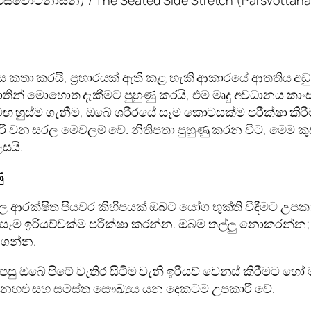
ෙස කතා කරයි, ප්‍රහාරයක් ඇති කළ හැකි ආකාරයේ ආතතිය අ
න් මොහොත දැකීමට පුහුණු කරයි, එම මෘදු අවධානය කාංස
හුස්ම ගැනීම, ඔබේ ශරීරයේ සෑම කොටසක්ම පරීක්ෂා කිරීම
කාරී වන සරල මෙවලම් වේ. නිතිපතා පුහුණු කරන විට, මෙම ක
සයි.
ු
ආරක්ෂිත පියවර කිහිපයක් ඔබට යෝග භුක්ති විඳීමට උපකා
ෑම ඉරියව්වක්ම පරීක්ෂා කරන්න. ඔබම තල්ලු නොකරන්න;
 ගන්න.
සු ඔබේ පිටේ වැතිර සිටීම වැනි ඉරියව් වෙනස් කිරීමට හෝ
ෙනහළු සහ සමස්ත සෞඛ්‍යය යන දෙකටම උපකාරී වේ.