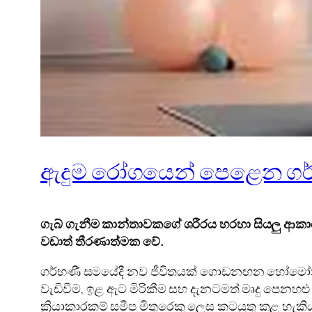
ඇදුම රෝගයෙන් පෙළෙන ගර්
ගැබ් ගැනීම කාන්තාවකගේ ශරීරය හරහා සියලු ආක
වඩාත් තීරණාත්මක වේ.
ගර්භණී සමයේදී නව ජීවිතයක් ගොඩනඟන හෝමෝන ද 
වැඩිවීම, ඉළ ඇට මිරිකීම සහ දැනටමත් මෘදු පෙනහළු
ක්‍රියාකාරකම් සමීප මිතුරෙකු ලෙස කටයුතු කළ හැකි