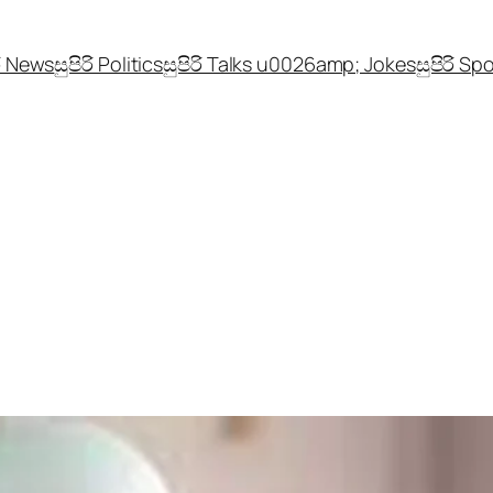
රි News
සුපිරි Politics
සුපිරි Talks u0026amp; Jokes
සුපිරි Sp