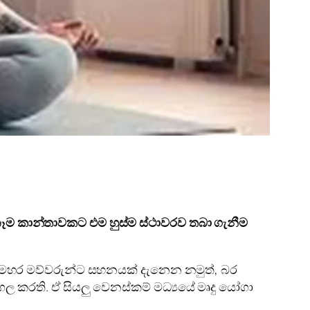
 කාන්තාවකට එම හුස්ම ස්ථාවරව තබා ගැනීම
සමහර මව්වරුන්ට සහනයක් දැනෙන නමුත්, බර
ගල කරති. ඒ සියලු වෙනස්කම් මධ්‍යයේ මෘදු යෝගා