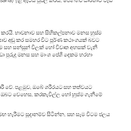
ඩු කරයි. භාවනාව සහ සිහිකල්පනාව මනස හුස්ම
ාව අඩු කර සමහර විට පූර්ණ කථාංගයක් බවට
 සහ සන්සුන් විලක් හෝ විවෘත අහසක් වැනි
ුඩා පුරුදු මනස සහ මාංශ පේශි දෙකම හරහා
රී වේ. පළමුව, ඔබේ ශරීරයට සහ තත්වයට
 ඔබට වෙහෙස, කරකැවිල්ල හෝ හුස්ම ගැනීමේ
 මඟ හැරීමට සූදානම්ව සිටින්න, සහ සෑම විටම ජලය