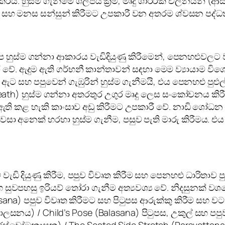
ි. හුස්ම ගැනීමේ ශිල්පීය ක්‍රම, මෘදු ශාරීරික චලනයන් (
රය සහ මනස සන්සුන් කිරීමට උපකාරී වන අතරම ශ්වසන පද්ධත
අප හුස්ම ගන්නා ආකාරය වැඩිදියුණු කිරීමෙන්, පෙනහළුවලට
ඇදුම ඇති ගර්භනී කාන්තාවන් සඳහා මෙම ව්‍යායාම විශේෂයෙ
ට සහ පපුවෙන් ගැඹුරින් හුස්ම ගැනීමයි, එය පෙනහළු පුළුල් කර
us Breath) හුස්ම ගන්නා අතරතුර උගුර මෘදු ලෙස සංකෝචනය ක
 ඇති කළ හැකි කාංසාව අඩු කිරීමට උපකාරී වේ. නාඩි ශෝධන (
ක් වසා අනෙක් හරහා හුස්ම ගැනීම, පසුව පැති මාරු කිරීමය.
ඩි දියුණු කිරීම, පපුව විවෘත කිරීම සහ පෙනහළු ධාරිතාව 
සුවපහසු ඉරියව් තෝරා ගැනීම අත්‍යවශ්‍ය වේ. නිදසුනක් වශ
asana) පපුව විවෘත කිරීමට සහ පිටුපස ආරුක්කු කිරීම සහ 
බාලසනය) / Child’s Pose (Balasana) පිටුපස, උකුල් සහ පපුව
ම (පාර්ස්වෝටනාසන) / The Seated Side Stretch (Parsvotta