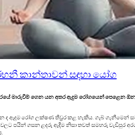
භනී කාන්තාවන් සඳහා යෝග
ාරයේ මාරුවීම් ගෙන යන අතර
ඇදුම රෝගයෙන් පෙළෙන ඕනෑම
ඇදුම රෝග ලක්ෂණ තීව්‍රර කළ හැකිය. ගැබ් ගැනීමෙන් 
 වලට පයින් ගසන ළදරු ඇදීම නිසා තවත් සමහරු වැඩිපුර අර
ය.