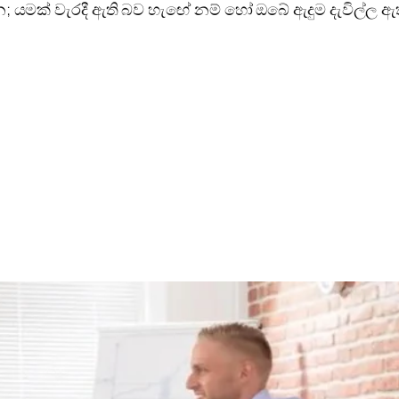
; යමක් වැරදී ඇති බව හැඟේ නම් හෝ ඔබේ ඇදුම දැවිල්ල 