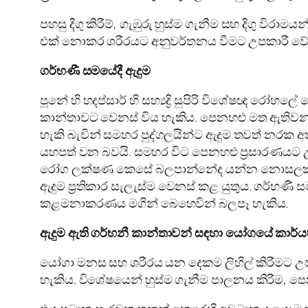
පහසු දිගු කිරීම්, ගැඹුරු හුස්ම ගැනීම සහ දිගු 
එක් නොකර ශරීරයට අනුවර්තනය වීමට උපකාරී වේ
ගර්භණී සමයේදී ඇදුම
පූනේ හි හදප්සාර් හි සහ්‍යද්‍රි සුපිරි විශේෂඥ 
කාන්තාවට වෙනස් විය හැකිය. පෙනහළු මත ඇතිව
හැකි බැවින් සමහර පුද්ගලයින්ට ඇදුම තවත් නරක
යහපත් වන බවයි. සමහර විට පෙනහළු ප්‍රසාරණයට උ
රෝග ලක්ෂණ කෙසේ බලපාන්නේද යන්න නොසලකා ඔවු
ඇදුම ප්‍රතිකාර සැලැස්ම වෙනස් කළ යුතුය. ගර්භණී 
කළමනාකරණය මගින් බෙහෙවින් බලපෑ හැකිය.
ඇදුම ඇති ගර්භනී කාන්තාවන් සඳහා යෝගයේ කාර්
යෝගා මනස සහ ශරීරය යන දෙකම ලිහිල් කිරීමට උපකාර
හැකිය. විශේෂයෙන් හුස්ම ගැනීම පාලනය කිරීම, පෙනහ