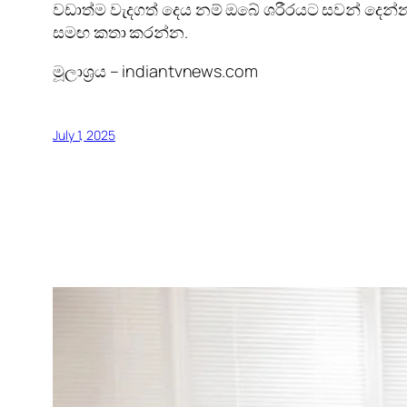
වඩාත්ම වැදගත් දෙය නම් ඔබේ ශරීරයට සවන් දෙන්න
සමඟ කතා කරන්න.
මූලාශ්‍රය – indiantvnews.com
July 1, 2025