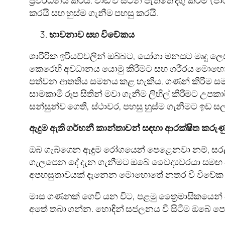
කරයි සහ හුස්ම ගැනීම පහසු කරයි.
භාවනාව සහ විවේකය
ශාරීරික ඉරියව්වලින් ඔබ්බට, යෝගා මනසට මෘදු ල
කෙරෙහි අවධානය යොමු කිරීමට සහ ශරීරය මොහොති
පත්වන ආතතිය සමනය කළ හැකිය. ගණන් කිරීම සමඟ 
සාමකාමී රූප සිතින් මවා ගැනීම ලිහිල් කිරීමට උප
සන්සුන්ව ගෙතී, ස්ථාවර, පහසු හුස්ම ගැනීමට ඉඩ සල
ඇදුම ඇති ගර්භනී කාන්තාවන් සඳහා ආරක්ෂිත කරුණ
ඔබ ගැබ්ගෙන ඇදුම රෝගයෙන් පෙළෙනවා නම්, සරල 
ගැලපෙන දේ දැන ගැනීමට ඔබේ වෛද්‍යවරයා සමඟ ස
අපහසුතාවයක් දැනෙන මොහොතේ නතර වී විවේක
මාස ගණනක් ගෙවී යන විට, පළමු ත්‍රෛමාසිකයෙන් ප
අතේ තබා ගන්න. හොඳින් සජලනය වී සිටීම ඔබේ ප