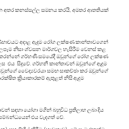
 ලබා දෙන අතර කනස්සල්ල සමනය කරයි, අමතර ආතතියක්
 ගර්භණීභාවයට අදාළ ඇදුම රෝග ලක්ෂණ කාන්තාවගෙන්
පෑම නිසා ශ්වසන මාර්ගවල හැසිරීම වෙනස් කළ
තා කරන්නේ ගර්භණී සමයේදී ඔවුන්ගේ රෝග ලක්ෂණ
ස එය සිදුවේ. ගර්භනී කාන්තාවන් ඔවුන්ගේ ඇදුම
වුන්ගේ වෛද්‍යවරයා සමඟ සාකච්ඡා කර ඔවුන්ගේ
්ෂිත ක්‍රියාකාරකම් ඇතුළත් නිසි ඇදුම
න් සඳහා යෝගා මගින් බහුවිධ ප්‍රතිලාභ ලබා දිය
ම සම්බන්ධයෙන් එය වැදගත් වේ.