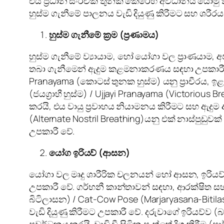
එය ප්‍රධාන සංරචක තුනක් කෙරෙහි අවධානය යොමු කරය
හුස්ම ගැනීමේ පාලනය වැඩි දියුණු කිරීමට සහ ශරී
හුස්ම ගැනීමේ ක්‍රම (ප්‍රණාමය)
හුස්ම ගැනීමේ ව්‍යායාම, හෝ යෝගා වල ප්‍රාණයාම, 
තබා ගැනීමෙන් ඇදුම කළමනාකරණය සඳහා උපකාරී වේ. 
Pranayama (කොටස් තුනක හුස්ම) යනු ප්‍රාචීරය, ඉළ ඇ
(ජයග්‍රාහී හුස්ම) / Ujjayi Pranayama (Victorio
කරයි, එය වායු ප්‍රවාහය නියාමනය කිරීමට සහ ඇදුම
(Alternate Nostril Breathing)යනු එක් නාස්පුඩුව
උපකාරී වේ.
යෝග ඉරියව් (ආසන)
යෝගා වල මෘදු ශාරීරික චලනයන් හෝ ආසන, ඉරියව් වැ
උපකාරී වේ. ගර්භනී කාන්තාවන් සඳහා, ආරක්ෂිත සහ 
බිටිලාසන) / Cat-Cow Pose (Marjaryasana-Bitil
වැඩි දියුණු කිරීමට උපකාරී වේ. දරුවාගේ ඉරියව්ව (
ප්‍රවර්ධනය කරයි. වාඩි වී සිටින පැත්තේ දිගු කිරී