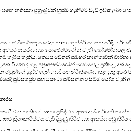
විරාමයන් සමඟ නිතිපතා පුහුණුවක් හුස්ම ගැනීමට වැඩි ඉඩක්
.
රෝහලේ පෙනහළු විශේෂඥ වෛද්‍ය නානා කුන්ජිර් පවසන පරිදි,
න අමතර ආතතිය සහ ප්‍රොජෙස්ටරෝන් වැනි හෝමෝනවල බල
 අතට හැරිය හැකිය. කෙසේ වෙතත් සමහර කාන්තාවන් වාර්
පකාරී වන ඉහළ ප්‍රොජෙස්ටරෝන් මට්ටම්වල ප්‍රතිඵලයක් ලෙ
න්ගේ හුස්ම ගැනීම සමීපව නිරීක්ෂණය කළ යුතු අතර ඔ
සමයේදී සුවපහසුව සහ සෞඛ්‍ය සම්පන්නව සිටීම යෝග වැනි ආරක
යභාරය
ී වන හැකියාව සඳහා ප්‍රසිද්ධය. ඇදුම ඇති ගර්භනී කාන්තාව
ළු ක්‍රියාකාරිත්වය වැඩි දියුණු කිරීම සහ ආතතිය අඩු කිරී