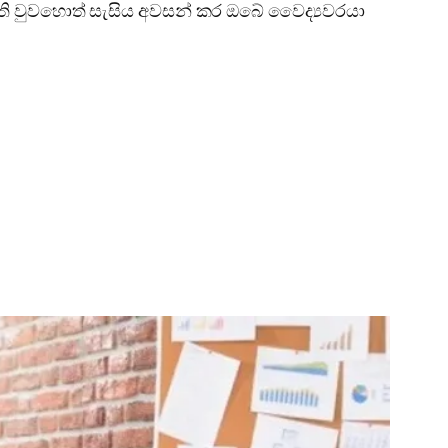
ඇති වුවහොත් සැසිය අවසන් කර ඔබේ වෛද්‍යවරයා